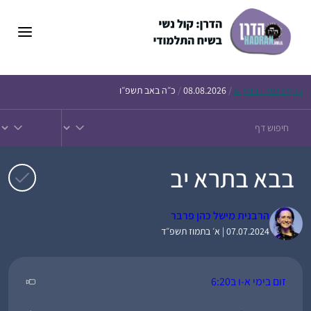
דלג
תוכן
הדף
היומי – חולין ק
/
08.08.2026
/
כ״ה באב תשפ״ו
בבא בתרא יב
הרבנית מישל כהן פרבר
07.07.2024 | א׳ בתמוז תשפ״ד
זום בימי א-ו ב6:20