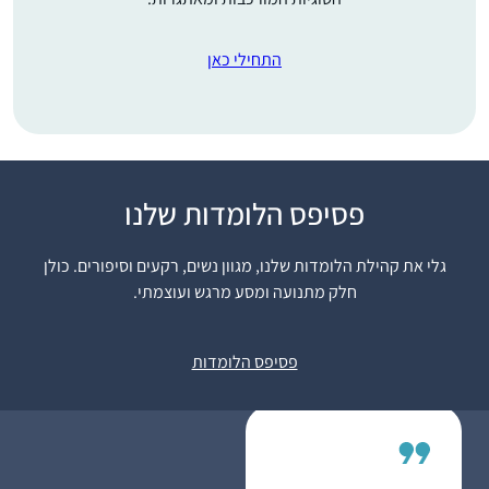
התחילי כאן
"
פסיפס הלומדות שלנו
גם אני התחלתי בסבב
הנוכחי וב””ה הצלחתי
גלי את קהילת הלומדות שלנו, מגוון נשים, רקעים וסיפורים. כולן
לסיים את רוב המסכתות .
חלק מתנועה ומסע מרגש ועוצמתי.
בזכות הרבנית מישל
רונית שביט
משתדלת לפתוח את
נתניה, ישראל
פסיפס הלומדות
היום בשיעור הזום בשעה
6:20 .הלימוד הפך להיות
חלק משמעותי בחיי ויש
ימים בהם אני מצליחה
לחזור על הדף עם