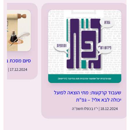
סיום מסכת בבא
17.12.2024 | ט״ז בכסלו תשפ״ה
שעבוד קרקעות: מתי הוצאה לפועל
יכולה לבא אלי? – גפ”ת
18.12.2024 | י״ז בכסלו תשפ״ה