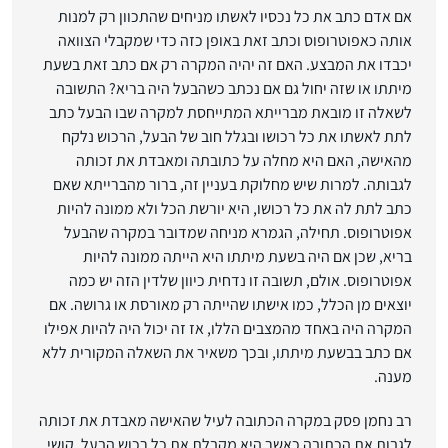
אם אדם כתב את כל נכסיו לאשתו מניחים שהתכוון רק למנות
אותה כאפוטרופוס וכתב זאת באופן כזה כדי שמקבלי הצוואה
יכבדו את המבצע. האם זה יהיה המקרה רק אם כתב זאת בשעת
מיתתו או שזה יחול גם אם נכתב כשהבעל היה בריא? התשובה
לשאלה זו מובאת מברייתא המתייחסת למקרה שבו הבעל כתב
לתת לאשתו את כל רכושו ובגלל חוב של הבעל, הרכוש נלקח
מהאישה, האם היא מחלה על כתובתה ומאבדת את זכותה
לגבותה. למרות שיש מחלוקת בעניין זה, ברור מהברייתא שאם
כתב לתת לה את כל רכושו, היא יורשת הכל ולא ממונה להיות
אפוטרופוס. תחילה, הגמרא מניחה שמדובר במקרה שהבעל
בריא, שכן אם היה בשעת מיתתו היא הייתה ממונה להיות
אפוטרופוס. אולם, תשובה זו נדחית כיוון שלדין הזה יש כמה
יוצאים מן הכלל, כמו אישתו שהייתה רק מאורסת או גרושה. אם
המקרה היה באחד מהמצבים הללו, אז זה יכול היה להיות אפילו
אם כתב בבשעת מיתתו, ובכך משאיר את השאלה המקורית ללא
מענה.
רב נחמן פסק במקרה הכתובה לעיל שהאישה מאבדת את זכותה
לגבות את הכתובה כאשר היא מקבלת את כל רכוש הבעל. קושי