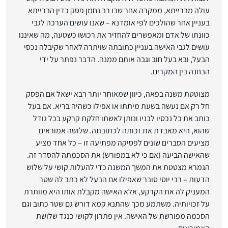
עולה מברייתא, ממקרה אחר שבו רב נחמן פסק כדין הברייתא
בעניין אחר שהולכים לפי אומדנא – שאנו עושים הערכה לגבי
כוונתו של אדם ומאפשרים להחזיר את רכושו כשטעה, מה שאיננו
עושים לגבי האישה בעניין כתובתה שויתרה לאחר שקיבלה נכסי
הבעל, ובא בעל חוב וגבה אותם ממנה. הדבר נפתר על ידי
הבחנה בין המקרים.
מצוטטת משנה בפאה, כיוון שמאוחר יותר רבא ישאל אם הפסק
חל רק אם נעשה בשעת מיתתו או אפילו כשהיה בריא. אם בעל
כותב את כל נכסיו לבניו ונותן לאשתו חלקת קרקע בכל גודל
שהוא, היא מאבדת את זכותה לכתובתה. שלושה אמוראים
מציעים הסברים שונים לפסיקה מפתיעה זו – כל אחד מציע
שהאישה הביעה (אם כי לא במפורש) את הסכמתה להסדר זה.
הגמרא מצטטת את המשך המשנה כדי להעלות קושי על שלוש
הדעות – רבי יוסי סובר שאפילו אם הבעל לא כתב לה שטר
המעניק לה את הקרקע, אלא האישה מקבלת אותו היא מוותרת
על זכויותיה. משתמע מכך שהתנא קמא דורש גם שטר כתוב וגם
הסכמה מפורשת של האישה. אין פתרון לקושי כנגד שלושת