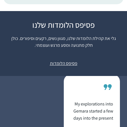
לפני 15 שנה, אחרי
פסיפס הלומדות שלנו
עשרות שנים של "ג’ינגול”
בין משפחה לקריירה
גלי את קהילת הלומדות שלנו, מגוון נשים, רקעים וסיפורים. כולן
תובענית בהייטק,
חלק מתנועה ומסע מרגש ועוצמתי.
הצטרפתי לשיעורי גמרא
יודי אסקוף
במתן רעננה. הלימוד
רעננה, ישראל
פסיפס הלומדות
המעמיק והייחודי של
הרבנית אושרה קורן יחד
עם קבוצת הנשים
המגוונת הייתה חוויה
מאלפת ומעשירה. לפני
כשמונה שנים כאשר
My explorations into
מחזור הדף היומי הגיע
Gemara started a few
למסכת תענית הצטרפתי
days into the present
כ”חברותא” לבעלי. זו
cycle. I binged learnt