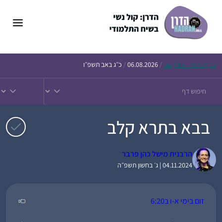
דלג
תוכן
הדף
היומי – חולין צח
/
06.08.2026
/
כ״ג באב תשפ״ו
בבא בתרא קלב
הרבנית מישל כהן פרבר
04.11.2024 | ג׳ בחשון תשפ״ה
זום בימי א-ו ב6:20