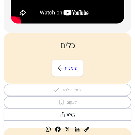
כלים
סימנייה
לסמן כנלמד
לעקוב
לַחֲלוֹק