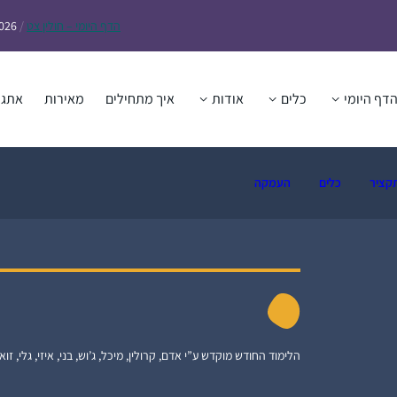
הדף
היומי – חולין צט
/
2026
דף היומי
כלים
אודות
איך מתחילים
מאירות
אתגר
קציר
כלים
העמקה
הלימוד החודש מוקדש ע”י אדם, קרולין, מיכל, ג’וש, בני, איזי, גלי, זואי