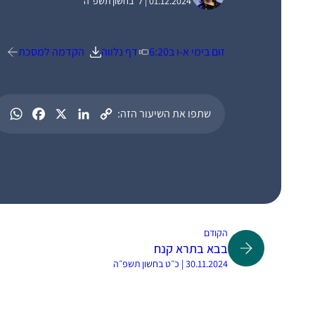
01.12.2024 | ל׳ בחשון תשפ״ה
זום בימי א-ו ב6:20
דף נלווה
הקדמה למסכת
שתפו את השיעור הזה:
הקודם
בבא בתרא קנח
30.11.2024 | כ״ט בחשון תשפ״ה