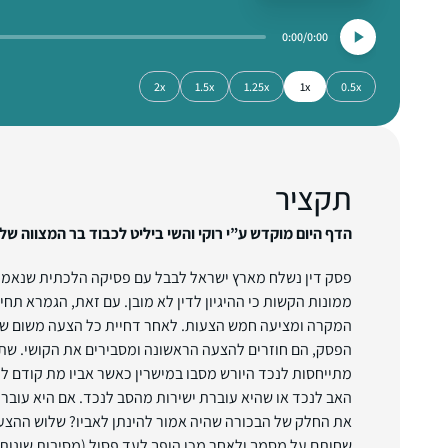
0:00
0:00
2x
1.5x
1.25x
1x
0.5x
תקציר
הדף היום מוקדש ע”י רוקי והשי ביליט לכבוד בר המצווה של 
פסק דין נשלח מארץ ישראל לבבל עם פסיקה הלכתית שנאמר
ממונות הקשות כי ההיגיון לדין לא מובן. עם זאת, הגמרא תחי
המקרה ומציעה חמש הצעות. לאחר דחיית כל הצעה משום שלא 
הפסק, הם חוזרים להצעה הראשונה ומסבירים את הקושי. שת
מתייחסות לנכד היורש מסבו במישרין כאשר אביו מת קודם לכ
האב לנכד או שהיא עוברת ישירות מהסב לנכד. אם היא עובר
את החלק של הבכורה שהיה אמור להינתן לאביו? שלוש ההצע
שחותם על מסמך ולאחר מכן הופך לעד פסול (מסיבות שונות).