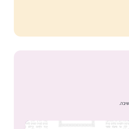
התחלתי בסיום הש”ס, יצאתי באורות. נשברתי
פעמיים, ובשתיהם הרבנית מישל עודדה להמשיך
איפה שכולם בסבב ולהשלים כשאוכל, וכך עשיתי
וכיום השלמתי הכל. מדהים אותי שאני לומדת כל
יום קצת, אפילו בחדר הלידה, בבידוד או בחו”ל.
קרן וינגרטן שרינגטון
לאט לאט יותר נינוחה בסוגיות. לא כולם מבינים
מודיעין, ישראל
את הרצון, בפרט כפמניסטית. חשה סיפוק גדול
להכיר את המושגים וצורת החשיבה. החלום זה
להמשיך ולהתמיד ובמקביל ללמוד איך מהסוגיות
נוצרה והתפתחה ההלכה.
שיבה.
התחלתי ללמוד דף יומי שהתחילו מסכת כתובות,