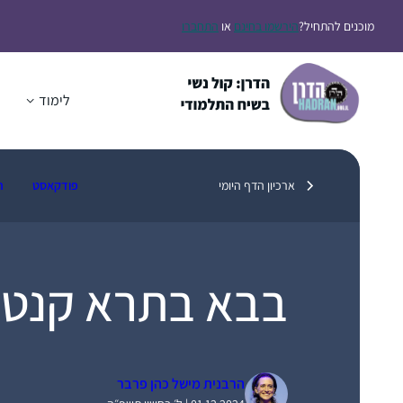
דלג
מוכנים להתחיל?
הירשמו בחינם
או
התחברו
תוכן
לימוד
ה
ארכיון הדף היומי
פודקאסט
ת
בבא בתרא קנט
הרבנית מישל כהן פרבר