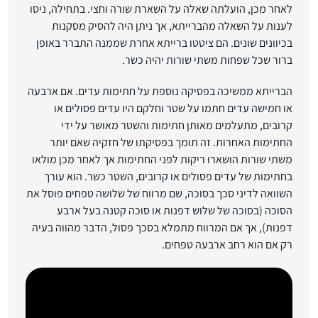
לאחר מכן, הועלתה שאלה על השארת שורה וחצי. בתחילה, ניסו
לענות על השאלה מהברייתא, אך ניתן היה להסיק מסקנות
בכיוונים שונים. הם ציטטו ברייתא אחרת שממנה התברר באופן
ברור שכל שפחות משתי שורות יהיה כשר.
הברייתא ממשיכה בפסיקה נוספת על חתימות עדים. אם ארבעה
או חמישה עדים חתמו על שטר וחלקם היו עדים פסולים או
קרובים, מתעלמים מאותן חתימות והשטר מאושר על ידי
החתימות האחרות. זה תומך בפסיקתו של חזקיה שאם יותר
משתי שורות הושארו ריקות לפני החתימות אך לאחר מכן מולאו
בחתימות של עדים פסולים או קרובים, השטר כשר. הוא עורך
השוואה לדיני סכך בסוכה, שם מרווח של שלושה טפחים פוסל את
הסוכה (בסוכה של שלוש דפנות או סוכה קטנה בעל ארבע
דפנות), אך אם המרווח מתמלא בסכך פסול, הדבר מהווה בעיה
רק אם הוא רחב ארבעה טפחים.