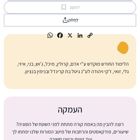
לעקוב
לַחֲלוֹק
הלימוד החודש מוקדש ע”י אדם, קרולין, מיכל, ג’וש, בני, איזי,
גלי, זואי, ז’קי ויהודה לע”נ גיטל בת קרינדל ובנימין בנציון.
העמקה
רוצה להבין מה באמת קורה מתחת לפני השטח של הסוגיה?
שיעורים, פודקאסטים והרחבות של מיטב המורות שלנו יפתחו לך
עוד זוויות וכיווני חשיבה.