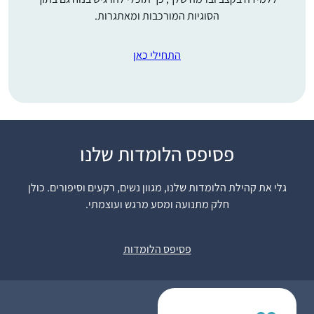
הסוגיות המורכבות ומאתגרות.
התחילי כאן
התחלתי ללמוד דף יומי
פסיפס הלומדות שלנו
בסבב הקודם. זכיתי
לסיים אותו במעמד
גלי את קהילת הלומדות שלנו, מגוון נשים, רקעים וסיפורים. כולן
המרגש של הדרן. בסבב
חלק מתנועה ומסע מרגש ועוצמתי.
אילנית ווייל
הראשון ליווה אותי הספק,
קיבוץ מגדל עוז,
שאולי לא אצליח לעמוד
ישראל
פסיפס הלומדות
בקצב ולהתמיד. בסבב
השני אני לומדת ברוגע,
מתוך אמונה ביכולתי
ללמוד ולסיים. בסבב