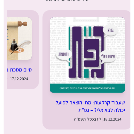
סיום מסכת בבא
17.12.2024 | ט״ז בכסלו תשפ״ה
שעבוד קרקעות: מתי הוצאה לפועל
יכולה לבא אלי? – גפ”ת
18.12.2024 | י״ז בכסלו תשפ״ה