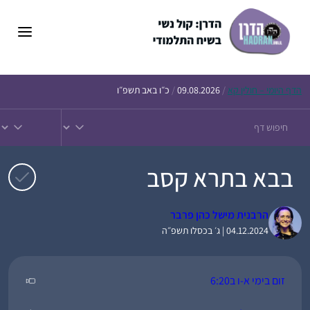
דלג
תוכן
הדף
היומי – חולין קא
/
09.08.2026
/
כ״ו באב תשפ״ו
בבא בתרא קסב
הרבנית מישל כהן פרבר
04.12.2024 | ג׳ בכסלו תשפ״ה
זום בימי א-ו ב6:20