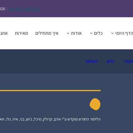
הדף
היומי – חולין צח
/
026
דף היומי
כלים
אודות
איך מתחילים
מאירות
אתגר
קציר
כלים
העמקה
הלימוד החודש מוקדש ע”י אדם, קרולין, מיכל, ג’וש, בני, איזי, גלי, זואי