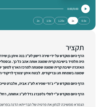
0:00
0:00
2x
1.5x
1.25x
1x
0.5x
תקציר
הדף היום מוקדש על ידי שירה דישון לע”נ בנה איתן בן שיר
היה תלמיד בישיבת קרית שמונה אותה אהב כל כך. ובסמליו
האזכרה ישיבת קרית שמונה שפונתה למרכז הארץ למשך יו
שמונה בשמחת חג ובריקודים. לבטח איתן יצטרף לריקודי
הדף היום מוקדש ע”י ג’ודי שפירא לע”נ אביה, אלברט טייכמ
הדף היום מוקדש ע”י לסלי גלסברג נדל לע”נ אחותה, רחל 
הגמרא ממשיכה לבחון את פרטיה של הברייתא הדנה בפרשנויו