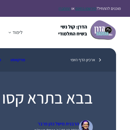
דלג
מוכנים להתחיל?
הירשמו בחינם
או
התחברו
תוכן
לימוד
ה
ארכיון הדף היומי
פודקאסט
ת
בבא בתרא קסו
הרבנית מישל כהן פרבר