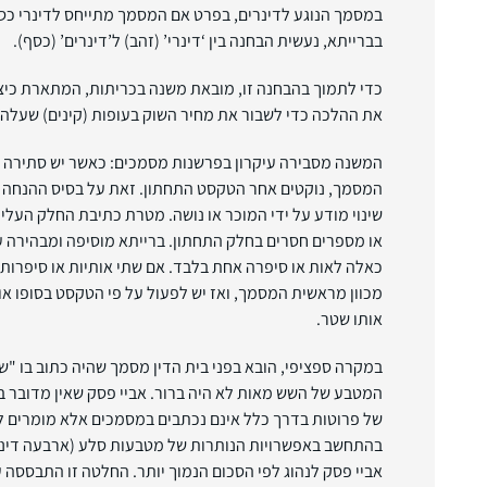
במסמך הנוגע לדינרים, בפרט אם המסמך מתייחס לדינרי כס
בברייתא, נעשית הבחנה בין ‘דינרי’ (זהב) ל’דינרים’ (כסף).
כדי לתמוך בהבחנה זו, מובאת משנה בכריתות, המתארת כיצד
את ההלכה כדי לשבור את מחיר השוק בעופות (קינים) שעלה
המשנה מסבירה עיקרון בפרשנות מסמכים: כאשר יש סתירה 
המסמך, נוקטים אחר הטקסט התחתון. זאת על בסיס ההנחה ש
שינוי מודע על ידי המוכר או נושה. מטרת כתיבת החלק העליון
או מספרים חסרים בחלק התחתון. ברייתא מוסיפה ומבהירה עי
כאלה לאות או סיפרה אחת בלבד. אם שתי אותיות או סיפרות 
מכוון מראשית המסמך, ואז יש לפעול על פי הטקסט בסופו או
אותו שטר.
במקרה ספציפי, הובא בפני בית הדין מסמך שהיה כתוב בו "שש
המטבע של השש מאות לא היה ברור. אביי פסק שאין מדובר ב
של פרוטות בדרך כלל אינם נכתבים במסמכים אלא מומרים למ
בהתחשב באפשרויות הנותרות של מטבעות סלע (ארבעה דינרים
אביי פסק לנהוג לפי הסכום הנמוך יותר. החלטה זו התבססה 