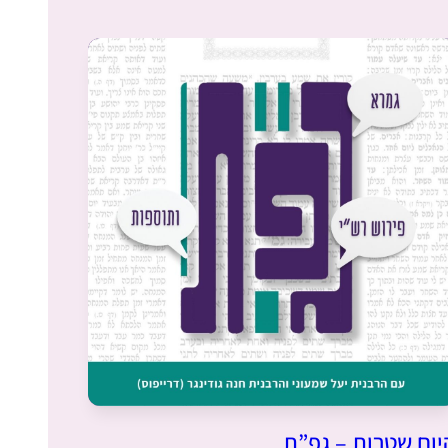
"
גם אני התחלתי בסבב הנוכחי וב””ה הצלחתי
לסיים את רוב המסכתות . בזכות הרבנית מישל
משתדלת לפתוח את היום בשיעור הזום בשעה
6:20 .הלימוד הפך להיות חלק משמעותי בחיי ויש
רונית שביט
ימים בהם אני מצליחה לחזור על הדף עם
נתניה, ישראל
מלמדים נוספים ששיעוריהם נמצאים במרשתת.
שמחה להיות חלק מקהילת לומדות ברחבי
העולם. ובמיוחד לשמש דוגמה לנכדותיי שאי””ה
יגדלו לדור שלימוד תורה לנשים יהיה משהו
שבשגרה. "
התחלתי ללמוד בעידוד שתי חברות אתן למדתי
בעבר את הפרק היומי במסגרת 929.
בבית מתלהבים מאוד ובשבת אני לומדת את
הדף עם בעלי שזה מפתיע ומשמח מאוד! לימוד
יום שטרות – גפ”ת
מה הדב