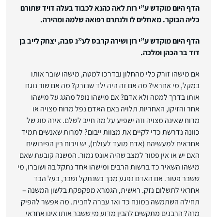
הדף היום מוקדש ע”י רות לאה כהנא לכבוד בעלה דויד שתורם
כליה הבוקר. מאחלים לו ולנתרם רפואה שלמה ומהירה.
הדף היום מוקדש ע”י רון ושירה קרבס לע”נ סבה, יצחק לייב בן
דוד בר הכהן ומלכה.
אם מישהו זורק כלי מהחלון ובדרכו למטה, מישהו שובר אותו
במקל, מי אחראי? מה אם זה היה ילד שנזרק? מה אם שור נוגח
אותו בדרך למטה ולא אדם? אם מישהו נופל מהגג על מישהו
אחר והזיקו, האחריות תלויה באם האדם נפל מרוח מצויה או
מרוח שאינה מצויה וזה ישפיע על מה חייב לשלם. איזה סוג של
כוונה נדרשת כדי לקיים את מצוות ייבום? למרות שאנשים תמיד
אחראים למעשיהם (אדם מועד לעולם), יש ויכוח בין הפירושים
האם יש או אין פטור למצב שהיה אונס גמור. המשנה קובעת שאם
מישהו השאיר כד ברשות הרבים ומישהו אחד נתקל בה ושוברו, מי
ששבר פטור. אם האדם נפגע מכך כשנתקל ושבר, בעל הכד
אחראי לתשלום נזק. ראשית, הגמרא מפקפקת בלשון המשנה –
תחילה השתמשה במונח כד ואז עברה לחבית. מה אפשר להפיק
מזה? הרבנים מתקשים להבין מדוע מי ששבר אותו אינו אחראי