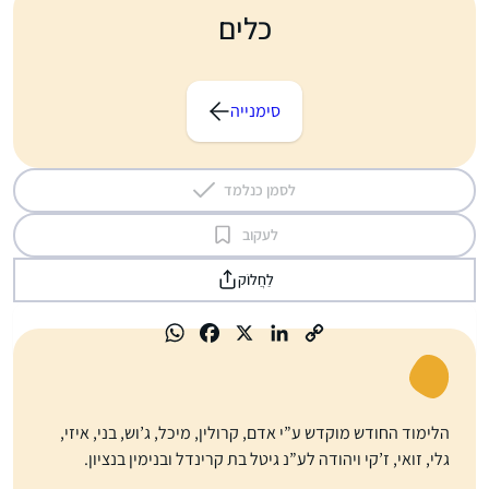
כלים
סימנייה
לסמן כנלמד
לעקוב
לַחֲלוֹק
הלימוד החודש מוקדש ע”י אדם, קרולין, מיכל, ג’וש, בני, איזי,
גלי, זואי, ז’קי ויהודה לע”נ גיטל בת קרינדל ובנימין בנציון.