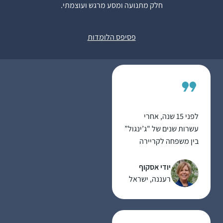
חלק מתנועה ומסע מרגש ועוצמתי.
להמשיך להתמיד,
מרגעים של "אהה, מפה
אילת-חן ודלר
זה הגיע!” ומהאתגר
לוד, ישראל
פסיפס הלומדות
האינטלקטואלי
לפני 15 שנה, אחרי
עשרות שנים של "ג’ינגול”
בין משפחה לקריירה
תובענית בהייטק,
הצטרפתי לשיעורי גמרא
יודי אסקוף
במתן רעננה. הלימוד
רעננה, ישראל
המעמיק והייחודי של
הרבנית אושרה קורן יחד
עם קבוצת הנשים