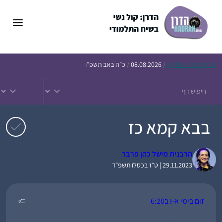
דלג
תוכן
הדף
היומי – חולין ק
/
08.08.2026
/
כ״ה באב תשפ״ו
בבא קמא כז
הרבנית מישל כהן פרבר
29.11.2023 | ט״ז בכסלו תשפ״ד
זום בימי א-ו ב6:20