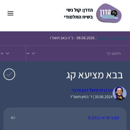
דלג
תוכן
הדף
היומי – חולין ק
/
08.08.2026
/
כ״ה באב תשפ״ו
בבא מציעא קג
הרבנית מישל כהן פרבר
10.06.2024 | ד׳ בסיון תשפ״ד
זום בימי א-ו ב6:20