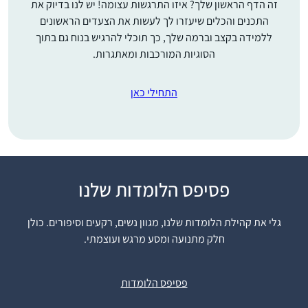
זה הדף הראשון שלך? איזו התרגשות עצומה! יש לנו בדיוק את
התכנים והכלים שיעזרו לך לעשות את הצעדים הראשונים
ללמידה בקצב וברמה שלך, כך תוכלי להרגיש בנוח גם בתוך
הסוגיות המורכבות ומאתגרות.
התחילי כאן
פסיפס הלומדות שלנו
My explorations into
Gemara started a few
גלי את קהילת הלומדות שלנו, מגוון נשים, רקעים וסיפורים. כולן
days into the present
חלק מתנועה ומסע מרגש ועוצמתי.
cycle. I binged learnt
סוזן כשדן
and become addicted.
חשמונאים,
I’m fascinated by the
פסיפס הלומדות
Israel
rich "tapestry” of