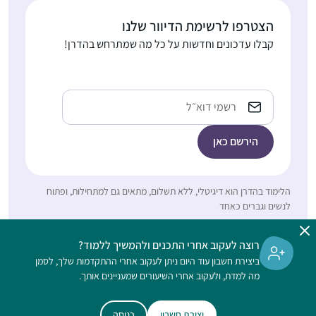
הצטרפו לרשימת הדיוור שלנו
קבלו עדכונים וחדשות על כל מה שמתרחש בהדרן!
שמעתי על הסיום הענק
של הדף היומי ע”י נשים
כתובת
בבנייני האומה. רציתי גם.
אימייל
החלטתי להצטרף.
התחלתי ושיכנעתי את
ליאת סיטרון
בעלי ועוד שתי חברות
אפרת, ישראל
להצטרף. עכשיו יש לי
לימוד משותף איתו בשבת
הלימוד בהדרן הוא דיגיטלי, ללא תשלום, מתאים גם למתחילות, ופתוח
לנשים וגברים כאחד
ומפגש חודשי איתן בנושא
(והתכתבויות תדירות על
דברים מיוחדים שקראנו).
רוצה לעקוב אחרי התכנים ולהמשיך ללמוד?
הצטרפנו לקבוצות שונות
ביצירת חשבון עוד היום ניתן לעקוב אחרי ההתקדמות שלך, לסמן
התחלתי בסיום הש”ס,
מה למדת, ולעקוב אחרי השיעורים שמעניינים אותך.
בווטסאפ. אנחנו ממש
יצאתי באורות. נשברתי
נהנות. אני שומעת את
פעמיים, ובשתיהם
השיעור מידי יום (בד”כ
יצירת חשבון
כניסה