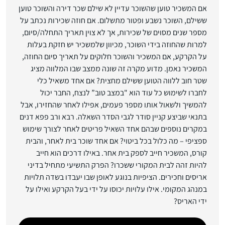
אם המשכיר טוען שהשוכר עדיין לא שילם שכר דירה והשוכר טוען
ששילם, השוכר נשבע ופטור מתשלום. אם חוזה שכירות נכתב על
מספר שנים מסוים של שכירות, אך לא צוין תאריך התחלה/סיום,
למרות שהחוזה בידי השוכר, מכיוון שלמשכיר יש חזקת בעלות
על הקרקע, אם המשכיר והשוכר חלוקים על תאריך סיום החוזה,
המשכיר נאמן. מדוע מקרה זה שונה ממצב שבו המלווה מציג
שטר חוב ללווה הטוען ששילם מחצית? אם אחד משאיל כלי
לחברו לשימוש כל עוד הוא "במצב טוב” לנצח, החבר יכול
להמשיך ולשאול אותו מספר פעמים, אפילו לאחר שהחזירו, אבל
בתנאי שביצע קניין סודר לגבי הסדר השאלה. רבא ורב פפא דנים
במקרים נוספים שבהם אחד השאיל פריטים לאחר לצורך שימוש
ספציפי – מה כלול בכל ביטוי? אם אחד שוכר בית לאחר, והבית
קורס, המשכיר חייב לספק בית אחר. באילו דרכים הוא חייב
להיות זהה לבית המקורי ששכרו? הפרק התשיעי מתחיל בדיני
אריסים וחכירים. הציפיות בנוגע לאופן שבו יעבדו בשדה תלויות
במנהג המקומי. אילו עלויות יכוסו על ידי בעל הקרקע ואילו על
ידי האריס?