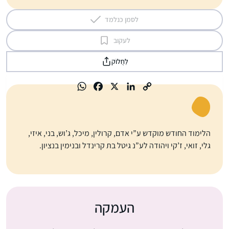
לסמן כנלמד
לעקוב
לַחֲלוֹק
הלימוד החודש מוקדש ע”י אדם, קרולין, מיכל, ג’וש, בני, איזי,
גלי, זואי, ז’קי ויהודה לע”נ גיטל בת קרינדל ובנימין בנציון.
העמקה