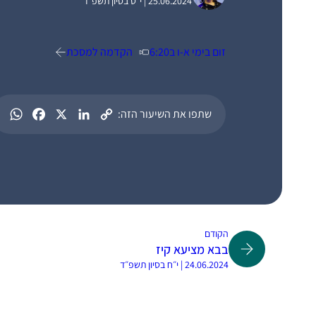
25.06.2024 | י״ט בסיון תשפ״ד
זום בימי א-ו ב6:20
הקדמה למסכת
שתפו את השיעור הזה:
הקודם
בבא מציעא קיז
24.06.2024 | י״ח בסיון תשפ״ד