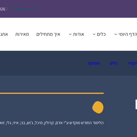
הדף
היומי – חולין צח
/
026
דף היומי
כלים
אודות
איך מתחילים
מאירות
אתגר
קציר
כלים
העמקה
הלימוד החודש מוקדש ע”י אדם, קרולין, מיכל, ג’וש, בני, איזי, גלי, זואי