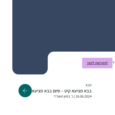
כמו שרואים בתמונה אני ממשיכה ללמוד גם היום
ואפילו במחלקת יולדות אחרי לידת ביתי
השלישית.
כבר סיפרתי בסיום של מועד קטן.
הלימוד מאוד משפיעה על היום שלי כי אני
לומדת עם רבנית מישל על הבוקר בזום. זה נותן
טון לכל היום – בסיס למחשבות שלי .זה זכות
?
להקדשת לימוד
גדול להתחיל את היום בלימוד ובתפילה. תודה
שרה ברלוביץ
רבה !
ירושלים, ישראל
הבא
בבא מציעא קיט – סיום בבא מציעא
26.06.2024 | כ׳ בסיון תשפ״ד