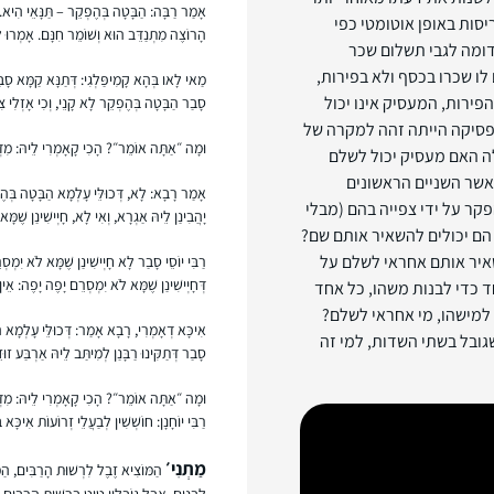
אָמַר רַבָּה: הַבָּטָה בְּהֶפְקֵר – תַּנָּאֵי הִיא. דִּ
סות באופן אוטומטי כפי
הָרוֹצֶה מִתְנַדֵּב הוּא וְשׁוֹמֵר חִנָּם. אָמְרוּ לו
ומה לגבי תשלום שכר
ו שכרו בכסף ולא בפירות,
מַאי לָאו בְּהָא קָמִיפַּלְגִי: דְּתַנָּא קַמָּא סָבַר
ירות, המעסיק אינו יכול
סָבַר הַבָּטָה בְּהֶפְקֵר לָא קָנֵי, וְכִי אָזְלִי צִב
הפסיקה הייתה זהה למקרה של
וּמָה ״אַתָּה אוֹמֵר״? הָכִי קָאָמְרִי לֵיהּ: מִדְּבָ
ה האם מעסיק יכול לשלם
אשר השניים הראשונים
אָמַר רָבָא: לָא, דְּכוּלֵּי עָלְמָא הַבָּטָה בְּהֶפְק
קר על ידי צפייה בהם (מבלי
יָהֲבִינַן לֵיהּ אַגְרָא, וְאִי לָא, חָיְישִׁינַן שֶׁמּ
הם יכולים להשאיר אותם שם?
איר אותם אחראי לשלם על
רַבִּי יוֹסֵי סָבַר לָא חָיְישִׁינַן שֶׁמָּא לֹא יִמְ
דְּחָיְישִׁינַן שֶׁמָּא לֹא יִמְסְרֵם יָפֶה יָפֶה: אֵין 
ד כדי לבנות משהו, כל אחד
 למישהו, מי אחראי לשלם?
אִיכָּא דְאָמְרִי, רָבָא אָמַר: דְּכוּלֵּי עָלְמָא הַב
ובל בשתי השדות, למי זה
סָבַר דְּתַקִּינוּ רַבָּנַן לְמִיתַּב לֵיהּ אַרְבַּע זוּזֵי,
וּמָה ״אַתָּה אוֹמֵר״? הָכִי קָאָמְרִי לֵיהּ: מִדְּבָר
רַבִּי יוֹחָנָן: חוֹשְׁשִׁין לְבַעֲלֵי זְרוֹעוֹת אִיכָּא בֵּ
מַתְנִי׳
הַמּוֹצִיא זֶבֶל לִרְשׁוּת הָרַבִּים, הַמּו
לְבֵנִים. אֲבָל גּוֹבְלִין טִיט בִּרְשׁוּת הָרַבִּים