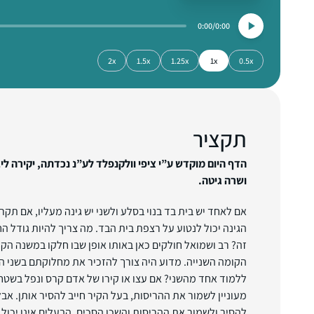
0:00
0:00
2x
1.5x
1.25x
1x
0.5x
תקציר
הדף היום מוקדש ע”י ציפי וולקנפלד לע”נ נכדתה, יקירה לי
ושרה גיטה.
אם לאחד יש בית בד בנוי בסלע ולשני יש גינה מעליו, אם תק
הגינה יכול לנטוע על רצפת בית הבד. מה צריך להיות גודל 
זה? רב ושמואל חולקים כאן באותו אופן שבו חלקו במשנה הק
הקומה השנייה. מדוע היה צורך להזכיר את מחלוקתם בשני המ
ללמוד אחד מהשני? אם עצו או קירו של אדם קרס ונפל בשטחו
מעוניין לשמור את ההריסות, בעל הקיר חייב להסיר אותן. אב
להסיר ולשמור את ההריסות והשכן הסכים, הבעלים אינו יכול