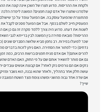
ולקחת את ההריסות. מדוע חצרו של השכן אינה קונה את ההרי
שלמדנו שחצרו של אדם קונה חפצים? המשנה לימדה הלכה ד
מהתוצרת שהפועל עוסק בה. אם הפועל עומד על כך שישולם ל
המעסיק חייב לשלם בכסף. אבל אם הפועל מסכים לקבל את הפ
לשנות את דעתו. מדוע היה צורך ללמד מקרה זה גם כן אם 
ההריסות? מובאת סתירה בין המשנה לבין ברייתא לגבי השאל
שכר לפועלו בפירות. רב נחמן מביא שלושה הסברים שונים (כ
נדחים) כדי לפתור את הסתירה. האם ניתן לזכות בדברים מהפ
להרים אותם)? אם אדם מניח חפצים ברשות הרבים, כמה זמן 
גם אם מותר להשאיר אותם שם על פי החוק, האם האדם שהש
נזקים אם הם גורמים נזק לאחר? אם קבוצת אנשים עובדים יח
עושה חלק אחר בתהליך, ולאחר שהוא נבנה, הוא נשבר ומזיק
אם שדה אחד גבוה מהשני ומשהו צומח מצד השטח המוגבה שג
שייך?