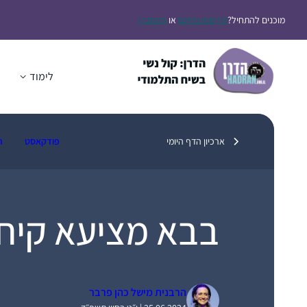
דלג
מוכנים להתחיל?
הירשמו בחינם
או
התחברו
תוכן
לימוד
ה
ארכיון הדף היומי
פודקאסט
ת
בבא מציעא קיח
הרבנית מישל כהן פרבר