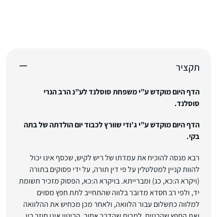
תקציר
הדף היום מוקדש ע”י משפחת סוסלנד לע”נ הרב הנרי
סוסלנד.
הדף היום מוקדש ע”י ג’ודי שוורץ לכבוד יום הולדתה של בתה
בקי.
רבא מנסה להוכיח את עמדתו של ריש לקיש, שכסף אינו יכול
להוות קניין למטלטלין על פי דין תורה, על ידי פסוקים בתורה
(ויקרא ה:כא, כג) ומברייתא. בויקרא ה:כא, הפסוק מזכיר תשומת
יד, ולפי רב חסדא מדובר בלווה שהתחייב לתת חפץ מסוים
למלווה כתשלום עבור הלוואה, ולאחר מכן מכחיש את ההלוואה
ואת החפץ שהבטיח. למרות שהדבר אסור, הביטוי אינו חוזר בין