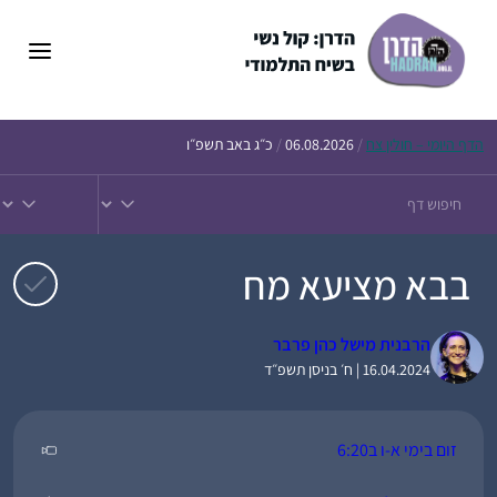
דלג
תוכן
הדף
היומי – חולין צח
/
06.08.2026
/
כ״ג באב תשפ״ו
בבא מציעא מח
הרבנית מישל כהן פרבר
16.04.2024 | ח׳ בניסן תשפ״ד
זום בימי א-ו ב6:20