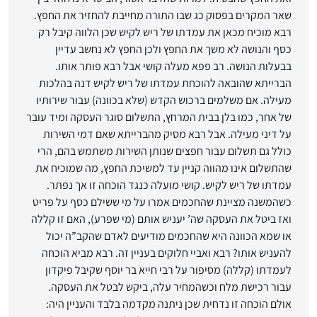
שאר המקרים בפסוק כג שבו התורה מחייבת להחזיר את החפץ.
רבא מוכיח מכאן את עמדתו של ריש לקיש שכן הלווה קיבל רק
כסף והנושה לא משך את החפץ ולכן החפץ לא נחשב עדיין
בבעלות הנושה. רב פפא מעלה קושי אבל רבא פותר אותו.
הברייתא שהובאה להוכחת עמדתו של ריש לקיש דנה בהלכות
מעילה. אם משלמים ברכוש הקדש (שלא בכוונה) עבור שירותיו
של אחר, כמו בלן בבית המרחץ, התשלום סוגר העסקה ומיד עובר
על דיני מעילה. אבל רבא מסיק מהברייתא שאם דמי השירות
כולל גם תשלום עבור חפצים שנותן השירות משתמש בהם, הרי
שהתשלום אינו מהווה קניין עד למשיכת החפץ, מה שמוכיח את
עמדתו של ריש לקיש. קושי מועלה כנגד הוכחה זו אך נפתר.
כשהמשנה מציינת שהחכמים אמרו על מי ששילם כסף על פריט
ואז ביטל את העסקה שה’ יעניש אותם (מי שפרע), האם זו קללה
או שמא הכוונה היא שהחכמים מודיעים לאדם שהקב”ה יכול
להעניש אותו? רבא ואביי חלוקים בעניין זה. רבא מביא הוכחה
לעמדתו (קללה) מסיפור על רבי חייא בר יוסף שקיבל פיקדון
עבור רכישת מלח וכשהמחיר עלה, ביקש לבטל את העסקה.
אולם הוכחה זו נדחית שכן ניתנה מקדמה בלבד והעניין היה: