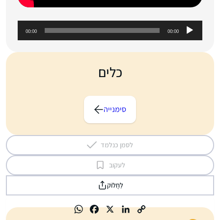
נ
00:00
00:00
ג
ן
א
כלים
ו
ד
י
ו
סימנייה
לסמן כנלמד
לעקוב
לַחֲלוֹק