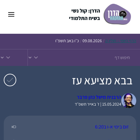
דלג
תוכן
הדף
היומי – חולין ק
/
09.08.2026
/
כ״ו באב תשפ״ו
בבא מציעא עז
הרבנית מישל כהן פרבר
15.05.2024 | ז׳ באייר תשפ״ד
זום בימי א-ו ב6:20