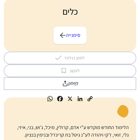
א
כלים
ו
ד
י
ו
סימנייה
לסמן כנלמד
לעקוב
לַחֲלוֹק
הלימוד החודש מוקדש ע”י אדם, קרולין, מיכל, ג’וש, בני, איזי,
גלי, זואי, ז’קי ויהודה לע”נ גיטל בת קרינדל ובנימין בנציון.