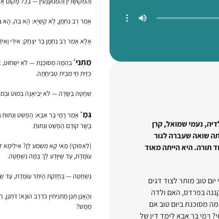
וְהַמְקוּשָּׁרִין וְהַמְנוּעֲנָעִין — בְּכׇל מָקוֹם אֲסו
אָמַר רַב נַחְמָן, לָא קַשְׁיָא: הָא בַּהּ, הָא בְּאִמ
אֶלָּא אָמַר רַב נַחְמָן בַּר יִצְחָק: אִידֵּי וְאִידּ
מַתְנִי׳
בְּהֵמָה מְסוּכֶּנֶת — לֹא יִשְׁחוֹט, אֶלָּ
כְּזַיִת חַי מִבֵּית טְבִיחָתָהּ.
שְׁחָטָהּ בַּשָּׂדֶה — לֹא יְבִיאֶנָּה בְּמוֹט וּבְמ
גְּמָ׳
אָמַר רָמֵי בַּר אַבָּא: הֶפְשֵׁט וְנִתּוּחַ ב
לדיה, נעמי שמואל, קרן
בָּשָׂר קוֹדֶם הֶפְשֵׁט וְנִתּוּחַ.
תה
שואה שעברה לגור
(לְאַפּוֹקֵי) מַאי קָא מַשְׁמַע לַן? אִילֵּימָא לְאַ
ד תורה. היא הייתה מאוד
עוֹמֶדֶת, עַד שֶׁיִּוָּדַע לָךְ בַּמֶּה נִשְׁחֲטָה.
נִשְׁחֲטָה — בְּחֶזְקַת הֶיתֵּר עוֹמֶדֶת, עַד שֶׁיִּו
יום טוב מותר לצוד דגים
קננה בפרדס, האם ולדה
וְהָאֲנַן תְּנַן מַתְנִיתִין כִּדְרַב הוּנָא! דִּתְנַן
ה מסוכנת ביום טוב אם
מַמָּשׁ?
? רמי בר אבא לימד דין של