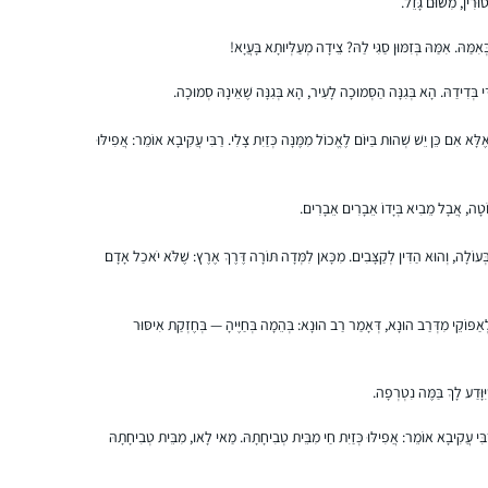
ּרִין, מִשּׁוּם גָּזֵל.
למנהיגות הלכתית של רשת אור תורה סטון
ַּהּ. אִמַּהּ בְּזִמּוּן סַגִּי לַהּ? צֵידָה מְעַלְּיוּתָא בָּעֲיָא!
ומורתיי הרבנית ענת נובוסלסקי והרבנית דבורה
רוית קלך
עברון, ראש המכון למנהיגות הלכתית.
מודיעין, ישראל
ֵי בְּדִידַהּ. הָא בְּגִנָּה הַסְּמוּכָה לָעִיר, הָא בְּגִנָּה שֶׁאֵינָהּ סְמוּכָה.
הלימוד מעשיר את יומי, מחזיר אותי גם
למסכתות שכבר סיימתי וידוע שאינו דומה מי
א אִם כֵּן יֵשׁ שְׁהוּת בַּיּוֹם לֶאֱכוֹל מִמֶּנָּה כְּזַיִת צָלִי. רַבִּי עֲקִיבָא אוֹמֵר: אֲפִילּוּ
ששונה פרקו מאה לשונה פרקו מאה ואחת
במיוחד מרתקים אותי החיבורים בין המסכתות
וֹטָה, אֲבָל מֵבִיא בְּיָדוֹ אֵבָרִים אֵבָרִים.
ְּעוֹלָה, וְהוּא הַדִּין לְקַצָּבִים. מִכָּאן לִמְּדָה תּוֹרָה דֶּרֶךְ אֶרֶץ: שֶׁלֹּא יֹאכַל אָדָם
התחלתי ללמוד לפני כשנתיים בשאיפה לסיים
לראשונה מסכת אחת במהלך חופשת הלידה.
פּוֹקֵי מִדְּרַב הוּנָא, דְּאָמַר רַב הוּנָא: בְּהֵמָה בְּחַיֶּיהָ — בְּחֶזְקַת אִיסּוּר
אחרי מסכת אחת כבר היה קשה להפסיק…
נעה גלנט
ָּדַע לָךְ בַּמֶּה נִטְרְפָה.
ירוחם, ישראל
, רַבִּי עֲקִיבָא אוֹמֵר: אֲפִילּוּ כְּזַיִת חַי מִבֵּית טְבִיחָתָהּ. מַאי לָאו, מִבֵּית טְבִיחָתָהּ