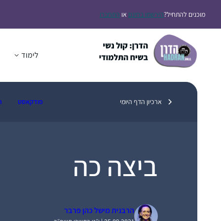
דלג
מוכנים להתחיל?
הירשמו בחינם
או
התחברו
תוכן
לימוד
ה
ארכיון הדף היומי
פודקאסט
ת
ביצה כה
הרבנית מישל כהן פרבר