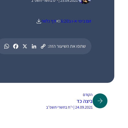
25.09.2021 | י״ט בתשרי תשפ״ב
זום בימי א-ו ב6:20
דף נלווה
שתפו את השיעור הזה:
הקודם
ביצה כד
24.09.2021 | י״ח בתשרי תשפ״ב