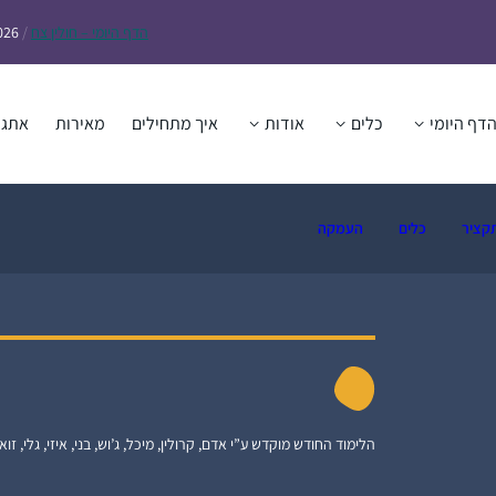
הדף
היומי – חולין צח
/
026
דף היומי
כלים
אודות
איך מתחילים
מאירות
אתגר
קציר
כלים
העמקה
הלימוד החודש מוקדש ע”י אדם, קרולין, מיכל, ג’וש, בני, איזי, גלי, זואי