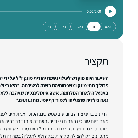
0:00
0:00
2x
1.5x
1.25x
1x
0.5x
תקציר
השיעור היום מוקדש לעילוי נשמת יהודית מונק ז”ל על ידי י
פרוליך מתי מונק ומשפחותיהם בשנה לפטירתה. "היא
נצול
באנdליה לאחר המלחמה. אשה אינטליגנטית שאהבה ללמו
גאה בילדיה שהצליחו ללמוד דף יומי. מתגעגעים.”
הדיונים בדיני צידה ביום טוב ממשיכים. הסוכר אמת מים לפני 
משם ביום טוב כי נחשבים ניצודים. האם זה אותו דבר בחיה ש
מותרת כי גם נחשבת כניצודה בפרדס? האם מותר לשחוט בהמ
מתכוונים רק להצילה מלהיות נבלה ולא לאכלה? במה זה תלוי