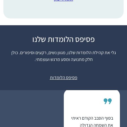
ראיתי את הסיום הגדול
פסיפס הלומדות שלנו
בבנייני האומה וכל כך
התרשמתי ורציתי לקחת
גלי את קהילת הלומדות שלנו, מגוון נשים, רקעים וסיפורים. כולן
חלק.. אבל לקח לי עוד
חלק מתנועה ומסע מרגש ועוצמתי.
כשנה וחצי )באמצע
אולגה מזרחי
מסיכת שבת להצטרף..
ירושלים, ישראל
פסיפס הלומדות
הלימוד חשוב לי מאוד..
אני תמיד במרדף אחרי
הדף וגונבת כל פעם חצי
דף כשהילדים עסוקים
ומשלימה אח”כ אחרי
שכולם הלכו לישון..
בסוף הסבב הקודם ראיתי
את השמחה הגדולה