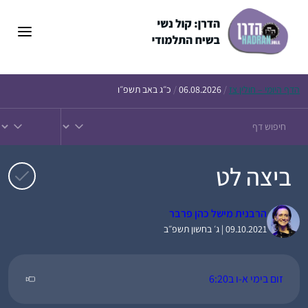
דלג
תוכן
הדף
היומי – חולין צז
/
06.08.2026
/
כ״ג באב תשפ״ו
ביצה לט
הרבנית מישל כהן פרבר
09.10.2021 | ג׳ בחשון תשפ״ב
זום בימי א-ו ב6:20