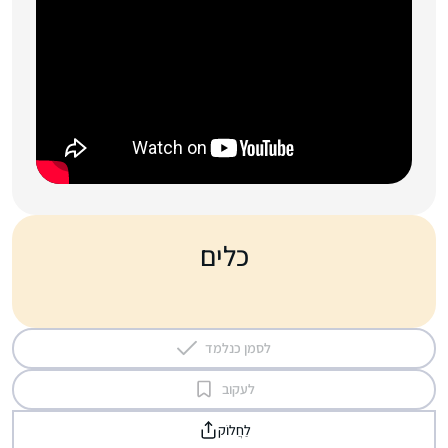
כלים
לסמן כנלמד
לעקוב
לַחֲלוֹק