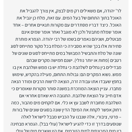
לר’ יהודה, אם משאילים רק מים לבצק, אין צורך להגביל את
האוכל בתוך התחום של בעל המים. עם זאת, מלח כן יגביל את
האוכל. כיצד דבריו מסתדרים עם מקורות תנאיים אחרים – אחד
אומר שמלח מתבטל ולכן לא מוגבל ואחר אומר שמים אינם
מבוטלים, ושניהם נאמרים בשמו של רבי יהודה. הגמרא פותרת
סתירות אלו בכך שהיא מסבירה כי המלח בכל מקור מתייחס לסוג
שונה של מלח והתבשיל המבושל במים מתייחס לסוגים שונים של
רטבים (פחות או יותר נוזלי). ישנם חמישה מקרים שבהם
מבדילים בין גחלים לשלהבת כי גחלת יש בו ממש ושלהבת אין בו
ממש. נשוא המקרים הם: גבולות התחום, מעילה בהקדש, שימוש
בחפץ שעבדו אתו עבודה זרה, הוצאה לרשות הרבים ומודר הנאה
מחברו. עניין הוצאה המוזכרת במשנה סותר מקורות שאומרים כי
אדם חייב על הוצאת שלהבת. התגובה היא שאדם אחראי אם
השלהבת מחוברת לשבב עץ או כלי. אם לוקחים מים מהבור, כמה
רחוק אפשר לקחת את המים? הדין שונה בסוגים שונים של בורות
– פרטי, ציבורי, אלה שנבנו על הכביש מבבל לישראל לאלה
שנוסעים בדרך זו כדי להגיע לישראל (עולי בבל). הגמרא מבחינה
בין מים המכונסים למים הזורמים. אם היו שואבים מים של עולי