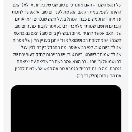
של ראש השנה – האם מותר כיום טוב שני של גלויות או לא? האם
ההיתר לטפל במת רק אם הוא מת לפני יום טוב ואי אפשר לחכות
עד אחרי החג משום כבוד המת? בגלל חשש שנכרים יראו אותם
קוברים ויחשבו שמותר מלאכה, רבינא אסר לקבור מת היום טוב
שני. האם אפשר להניח עירוב תבשילין ביום טוב? האם גם בראש
השנה? יש מחלוקת רב ושמואל או ר’ יוחנן בעניין הדין של אפרוח
שנולד ביום טוב. לפי רב שאוסר, מה ההבדל בין זה לבין עגל
שנולד שמותר לשוחטו ביום טוב? יש ברייתות לחזק דעותיהם של
רב ושמואל/ר’ יוחנן. רב הונא אמר בשם רב שביצה עם יציאתה
נגמרת. מה כוונת דבריו? הגמרא מביאה חמש אפשרויות להבין
את הדין הזה (חלק בדף ז).