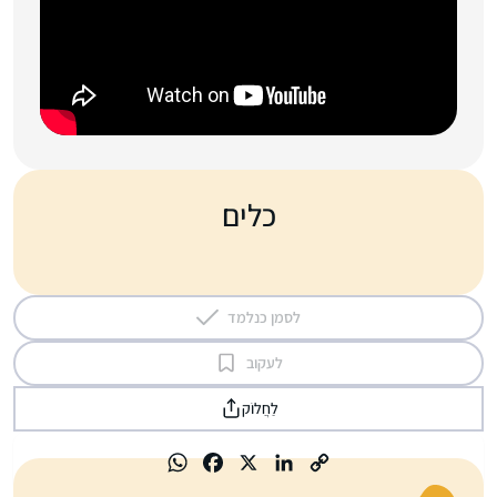
כלים
לסמן כנלמד
לעקוב
לַחֲלוֹק