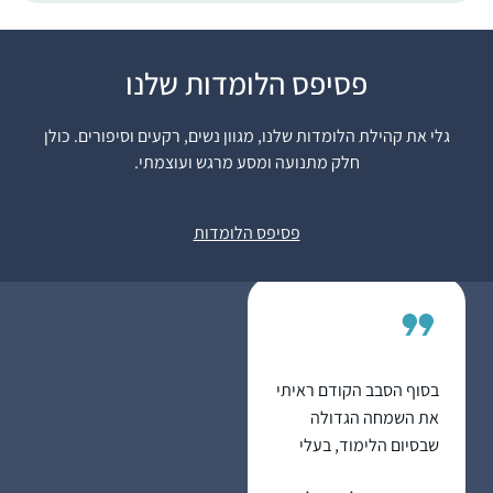
התחלתי ללמוד בשנת
פסיפס הלומדות שלנו
המדרשה במגדל עוז,
בינתיים נהנית מאוד
גלי את קהילת הלומדות שלנו, מגוון נשים, רקעים וסיפורים. כולן
מהלימוד ומהגמרא,
חלק מתנועה ומסע מרגש ועוצמתי.
מעניין ומשמח מאוד!
אוריה קסנר
משתדלת להצליח לעקוב
חיפה , ישראל
פסיפס הלומדות
כל יום, לפעמים משלימה
קצת בהמשך השבוע..
מרגישה שיש עוגן מקובע
ביום שלי והוא משמח
מאוד!
בסוף הסבב הקודם ראיתי
את השמחה הגדולה
שבסיום הלימוד, בעלי
סיים כבר בפעם השלישית