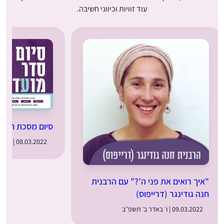
עוד זוויות וכיווני חשיבה.
סיום מסכת חגיג
08.03.2022 | ה׳ באדר ב׳ תשפ״ב
"איך רואים את פני ה’?” עם הרבנית
חנה גודינגר (דרייפוס)
09.03.2022 | ו׳ באדר ב׳ תשפ״ב