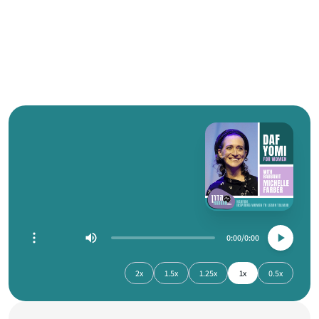
0:00
0:00
2x
1.5x
1.25x
1x
0.5x