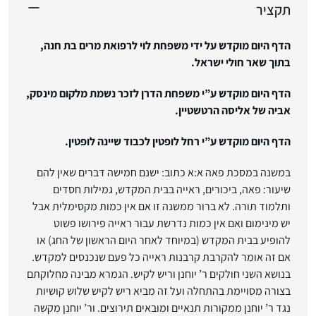
תקציר
הדף היום מוקדש על ידי משפחת לוי לרפואת מרים בת חנה,
בתוך שאר חולי ישראל.
הדף היום מוקדש ע”י משפחת הדרן לזכר נשמת מלקום מינסק,
אביה של אליסה הרטשטיין.
הדף היום מוקדש ע”י רחל לופטין לכבוד שיינה לופטין.
במשנה במסכת פאה א:א כתוב: ישנם חמישה דברים שאין להם
שיעור: פאה, ביכורים, ראייה בבית המקדש, גמילות חסדים
ותלמוד תורה. לא ברור ממשנה זו אם אין כמות מקסימלית אבל
יש מינימום ואם אין כמות נדרשת עבור ראייה פירושו פשוט
להופיע בבית המקדש (במיוחד לאחר היום הראשון של החג) או
אם זה אומר להקרבת קרבנות ראייה כל פעם שנכנסים למקדש.
בנושא השני חולקים ר’ יוחנן וריש לקיש. הגמרא מבינה מחלוקתם
בצורה מסויימת בהתחלה ועל זה מביא ריש לקיש שלוש קושיות
נגד ר’ יוחנן ממקורות תנאיים ומובאים תירוצים. ור’ יוחנן מקשה