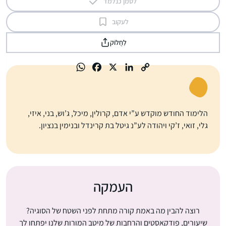
לסמן כנלמד
לעקוב
לַחֲלוֹק
הלימוד החודש מוקדש ע”י אדם, קרולין, מיכל, ג’וש, בני, איזי,
גלי, זואי, ז’קי ויהודה לע”נ גיטל בת קרינדל ובנימין בנציון.
העמקה
רוצה להבין מה באמת קורה מתחת לפני השטח של הסוגיה?
שיעורים, פודקאסטים והרחבות של מיטב המורות שלנו יפתחו לך