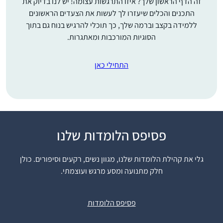
זה הדף הראשון שלך? איזו התרגשות עצומה! יש לנו בדיוק את
התכנים והכלים שיעזרו לך לעשות את הצעדים הראשונים
ללמידה בקצב וברמה שלך, כך תוכלי להרגיש בנוח גם בתוך
הסוגיות המורכבות ומאתגרות.
התחילי כאן
התחלתי ללמוד דף יומי
פסיפס הלומדות שלנו
בסבב הקודם. זכיתי
לסיים אותו במעמד
גלי את קהילת הלומדות שלנו, מגוון נשים, רקעים וסיפורים. כולן
המרגש של הדרן. בסבב
חלק מתנועה ומסע מרגש ועוצמתי.
אילנית ווייל
הראשון ליווה אותי הספק,
קיבוץ מגדל עוז,
שאולי לא אצליח לעמוד
ישראל
פסיפס הלומדות
בקצב ולהתמיד. בסבב
השני אני לומדת ברוגע,