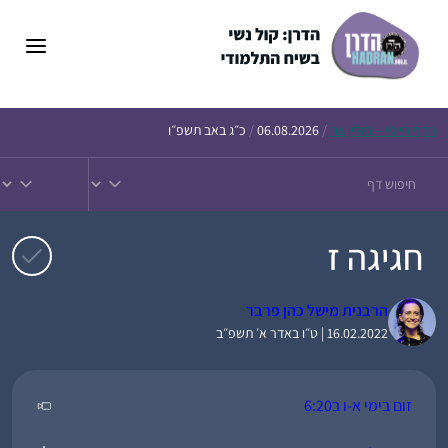
דלג
תוכן
הדף
היומי – חולין צח
/
06.08.2026
/
כ״ג באב תשפ״ו
חגיגה ז
הרבנית מישל כהן פרבר
16.02.2022 | ט״ו באדר א׳ תשפ״ב
זום בימי א-ו ב6:20