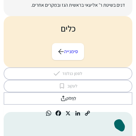
דנים בשיטת ר’ אליעאי בראשית הגז ובמקרים אחרים.
כלים
סימנייה
לסמן כנלמד
לעקוב
לַחֲלוֹק