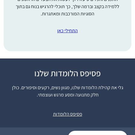
ללמידה בקצב וברמה שלך, כך תוכלי להרגיש בנוח גם בתוך
הסוגיות המורכבות ומאתגרות.
התחילי כאן
פסיפס הלומדות שלנו
התחלתי להשתתף
בשיעור נשים פעם
גלי את קהילת הלומדות שלנו, מגוון נשים, רקעים וסיפורים. כולן
בשבוע, תכננתי ללמוד
חלק מתנועה ומסע מרגש ועוצמתי.
רק דפים בודדים, לא
האמנתי שאצליח יותר
נילי חיון
מכך.
אפרת, ישראל
פסיפס הלומדות
לאט לאט נשאבתי פנימה
לעולם הלימוד .משתדלת
ללמוד כל בוקר ומתחילה