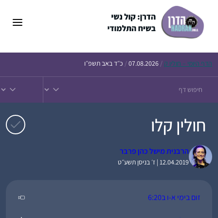
דלג
תוכן
הדף
היומי – חולין ק
/
07.08.2026
/
כ״ד באב תשפ״ו
חולין קלו
הרבנית מישל כהן פרבר
12.04.2019 | ז׳ בניסן תשע״ט
זום בימי א-ו ב6:20