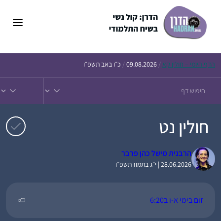
דלג
תוכן
הדף
היומי – חולין קא
/
09.08.2026
/
כ״ו באב תשפ״ו
חולין נט
הרבנית מישל כהן פרבר
28.06.2026 | י״ג בתמוז תשפ״ו
זום בימי א-ו ב6:20