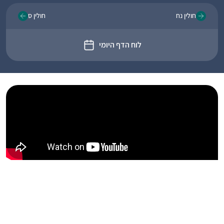
חולין נח
חולין ס
לוח הדף היומי