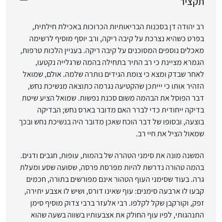
תקציר
רב יהודה דן בסכנות הבריאותיות הכרוכות באכילת חילתית,
בפרט כשהיא נצרכת על קיבה ריקה, ורב יוסף מוסיף לרשימה
מאכלים נוספים המסוכנים על קיבה ריקה. בעניין הלכות טרפות,
הגמרא מציינת כי רב התיר בתחילה בהמה שרגלייה נקטעו,
לאחר שבדק ומצא כי צומת הגידים נותרה שלמה. אולם, שמואל
הזהיר אותו כי יייתכן שהקטיעה נגרמה כתוצאה מנשיכת נחש,
דבר הפוסל את הבהמה משום סכנת נפשות. שמואל הציע שיטת
בדיקה ייחודית כדי לברר האם מדובר בארס נחש; הבדיקה
בוצעה, ובסופו של דבר הוכח שאכן מדובר היה בנשיכת נחש ובכך
שמאול הציל את חיי רב.
המשנה מונה את סימני הטהרה של בהמות, עופות, חגבים ודגים.
בהמה טהורה נדרשת להיות מפרסת פרסה, שסועה שסע ומעלת
גרה. בעוד שסימני העוף הטהור אינם מפורשים בתורה, חכמים
קבעו לו ארבעה סימנים: עוף שאינו דורס, ושיש לו אצבע יתירה,
זפק, וקורקבן שקל לקלפו. רבי אלעזר ברבי צדוק מוסיף סימן
התנהגותי, לפיו עוף החולק את אצבעותיו בשווה בשעה שהוא