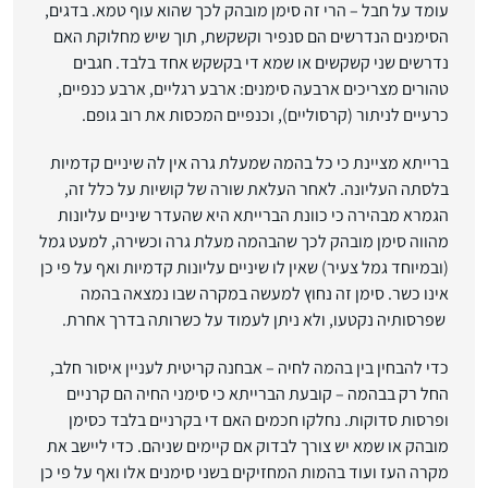
עומד על חבל – הרי זה סימן מובהק לכך שהוא עוף טמא. בדגים,
הסימנים הנדרשים הם סנפיר וקשקשת, תוך שיש מחלוקת האם
נדרשים שני קשקשים או שמא די בקשקש אחד בלבד. חגבים
טהורים מצריכים ארבעה סימנים: ארבע רגליים, ארבע כנפיים,
כרעיים לניתור (קרסוליים), וכנפיים המכסות את רוב גופם.
ברייתא מציינת כי כל בהמה שמעלת גרה אין לה שיניים קדמיות
בלסתה העליונה. לאחר העלאת שורה של קושיות על כלל זה,
הגמרא מבהירה כי כוונת הברייתא היא שהעדר שיניים עליונות
מהווה סימן מובהק לכך שהבהמה מעלת גרה וכשירה, למעט גמל
(ובמיוחד גמל צעיר) שאין לו שיניים עליונות קדמיות ואף על פי כן
אינו כשר. סימן זה נחוץ למעשה במקרה שבו נמצאה בהמה
שפרסותיה נקטעו, ולא ניתן לעמוד על כשרותה בדרך אחרת.
כדי להבחין בין בהמה לחיה – אבחנה קריטית לעניין איסור חלב,
החל רק בבהמה – קובעת הברייתא כי סימני החיה הם קרניים
ופרסות סדוקות. נחלקו חכמים האם די בקרניים בלבד כסימן
מובהק או שמא יש צורך לבדוק אם קיימים שניהם. כדי ליישב את
מקרה העז ועוד בהמות המחזיקים בשני סימנים אלו ואף על פי כן