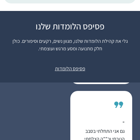
פסיפס הלומדות שלנו
רציתי לקבל ידע בתחום
שהרגשתי שהוא גדול
גלי את קהילת הלומדות שלנו, מגוון נשים, רקעים וסיפורים. כולן
וחשוב אך נעלם ממני.
חלק מתנועה ומסע מרגש ועוצמתי.
הלימוד מעניק אתגר
רות עגיב
וסיפוק ומעמיק את
עלי זהב – לשם,
תחושת השייכות שלי
פסיפס הלומדות
ישראל
לתורה וליהדות
"
גם אני התחלתי בסבב
הנוכחי וב””ה הצלחתי