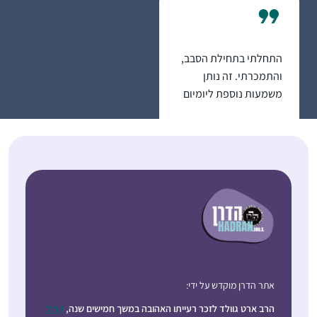
התחלתי בתחילת הסבב,
והתמכרתי. זה נותן
משמעות נוספת ליומיום
ומאוד מחזק לתת לזה
רעות אברהמי
מקום בתוך כל שגרת
בית שמש,
הבית-עבודה השוטפת.
ישראל
התחלתי ללמוד דף יומי
אתר הדרן מוקדש על ידי:
לפני שנתיים, עם מסכת
הרב ארט גוולד לזכר רעייתו האהובה במשך חמישים שנה,
קרול
שבת. בהתחלה ההתמדה