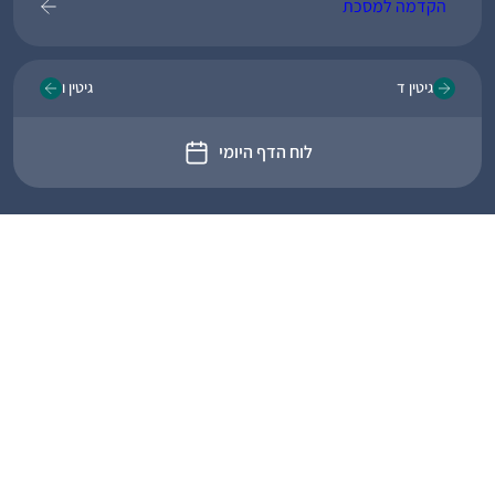
הקדמה למסכת
גיטין ד
גיטין ו
לוח הדף היומי