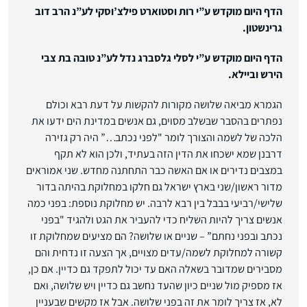
הדף היום מוקדש ע”י רות וסטוארט פילצ’וסקי לע”נ הרב דוב
גרינשטון.
הדף היום מוקדש ע”י לסלי גלסברג נדל לע”נ טובה בת צבי
הירש וביילא.
הגמרא מביאה שלושה מקורות להקשות על דעת רבא וכולם
נפתרים בהסבר שבשלב מסוים, גם אנשים במדינת הים ידעו את
הלכה של לשמה והצורך לומר "לפני נכתב…” היה רק ​​גזירה
דרבנן שמא ישכחו את הדין הזה בעתיד, ולכן הוא לא תקף
במצבים נדירים או אם האשה כבר התחתנה מחדש. שני אמוראים
מדור ראשון/שני בארץ ישראל גם חלקו במחלוקת בהיתה בדור
שלישי/רביעי בבבל בין רבא לרבה. יש מחלוקת נוספת: בפני כמה
אנשים צריך להיות השליח כדי להעביר את הגט ולהגיד "בפני
נכתב ובפני נחתם” – שניים או שלושה? הם מציעים שמחלוקת זו
קשורה למחלוקת לשמה/עדים מצויים, אך הצעה זו נדחית והם
מסבירים שמדובר בשאלה האם עד יכול לתפקד גם כדיין. אם כן,
אז מספיק מול שניים כיון שהעד נחשב גם כדיין ויש שלושה, ואם
לא, אז צריך לומר את זה בפני שלושה. אבל אז מקשים שבעניין