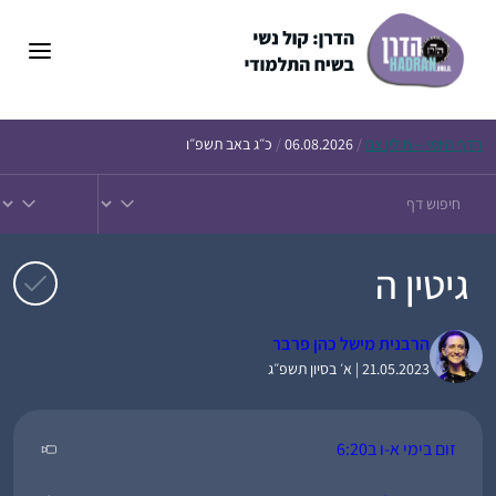
דלג
תוכן
הדף
היומי – חולין צח
/
06.08.2026
/
כ״ג באב תשפ״ו
גיטין ה
הרבנית מישל כהן פרבר
21.05.2023 | א׳ בסיון תשפ״ג
זום בימי א-ו ב6:20