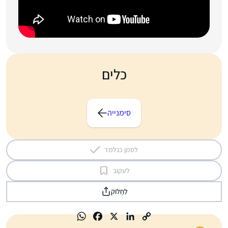
כלים
סימנייה
לסמן כנלמד
לעקוב
לַחֲלוֹק