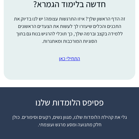
חדשה בלימוד הגמרא?
זה הדף הראשון שלך? איזו התרגשות עצומה! יש לנו בדיוק את
התכנים והכלים שיעזרו לך לעשות את הצעדים הראשונים
ללמידה בקצב וברמה שלך, כך תוכלי להרגיש בנוח גם בתוך
הסוגיות המורכבות ומאתגרות.
התחילי כאן
פסיפס הלומדות שלנו
התחלתי ללמוד בעידוד
שתי חברות אתן למדתי
גלי את קהילת הלומדות שלנו, מגוון נשים, רקעים וסיפורים. כולן
בעבר את הפרק היומי
חלק מתנועה ומסע מרגש ועוצמתי.
במסגרת 929.
בבית מתלהבים מאוד
מרים ונגרובר