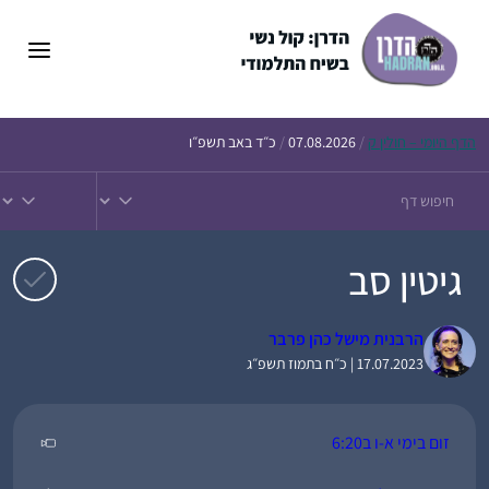
דלג
תוכן
הדף
היומי – חולין ק
/
07.08.2026
/
כ״ד באב תשפ״ו
גיטין סב
הרבנית מישל כהן פרבר
17.07.2023 | כ״ח בתמוז תשפ״ג
זום בימי א-ו ב6:20