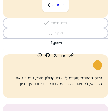
סימנייה
לסמן כנלמד
לעקוב
לַחֲלוֹק
הלימוד החודש מוקדש ע”י אדם, קרולין, מיכל, ג’וש, בני, איזי,
גלי, זואי, ז’קי ויהודה לע”נ גיטל בת קרינדל ובנימין בנציון.