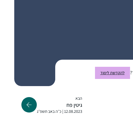
חומר הלימוד שלי אז. לאחר הסיום הגדול בבנייני
האומה החלטתי להמשיך. וב”ה מאז עם הפסקות
קטנות של קורונה ולידה אני משתדלת להמשיך
זה משפיע מאוד על היום יום שלי ועל אף שאני
ולהיות חלק.
עסוקה בלימודי הלכה ותורה כל יום, זאת
המסגרת הקבועה והמחייבת ביותר שיש לי.
מוריה תעסן מיכאלי
גבעת הראל, ישראל
?
להקדשת לימוד
הבא
גיטין פח
12.08.2023 | כ״ה באב תשפ״ג
הצטרפתי ללומדות בתחילת מסכת תענית.
ההתרגשות שלי ושל המשפחה היתה גדולה
מאוד, והיא הולכת וגוברת עם כל סיום שאני זוכה