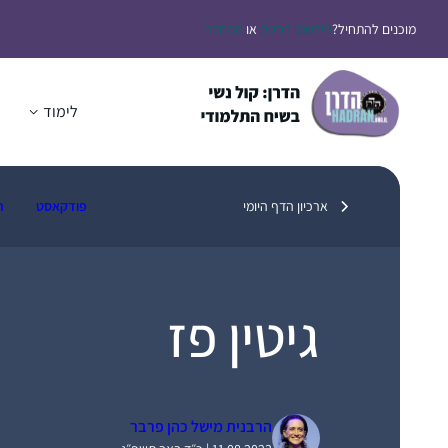
דלג
מוכנים להתחיל?
הירשמו בחינם
או
התחברו
תוכן
לימוד
ה
ארכיון הדף היומי
פודקאסט
ת
גיטין פז
הרבנית מישל כהן פרבר