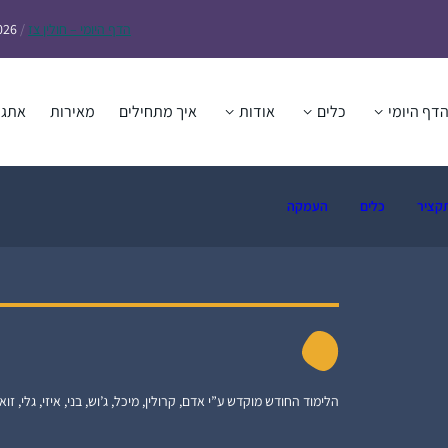
הדף
היומי – חולין צז
/
026
דף היומי
כלים
אודות
איך מתחילים
מאירות
אתגר
קציר
כלים
העמקה
הלימוד החודש מוקדש ע”י אדם, קרולין, מיכל, ג’וש, בני, איזי, גלי, זואי