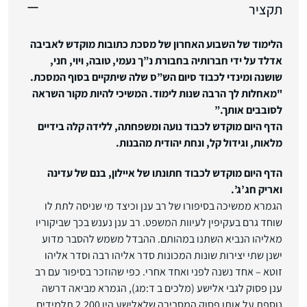
תקציר
הלימוד של השבוע האחרון של מסכת כתובות מוקדש לאביבה
אדלד על ידי חברותיה בחבורת נ”ך נעמי, טובה, ויוי, חני,
שושנה ומינדי לכבוד סיום הש”ס שלה שיתקיים בסוף המסכת.
"מאחלות לך הרבה שנות לימוד. המשיכי להיות מקור השראה
לסובבים אותך.”
הדף היום מוקדש לכבוד נועה ומשפחתה, ללידה קלה בידיים
מלאות, וגידול קל, ונחת יהודית מהבנות.
הדף היום מוקדש לכבוד חתונתו של איילון, בנם של עדינה
ואריק חג’ג’.
הגמרא ממשיכה בסיפורו של רב ענן וכיצד מי שניסה לתת לו
שוחד גרם בעקיפין לעיוות המשפט. רב ענן נענש בכך שביקוריו
מאליהו הנביא השתנו במהותם. ההבדל משמש להסבר מדוע
ישנן שתי יצירות שונות המכונות סדר אליהו רבה וסדר אליהו
זוטא – אחד נשנה לפני ואחד אחרי. כפי שהוזכר בסיפור עם רב
ענן פסוק לגבי אלישע (מלכים ב ד:מג), הגמרא מביאה דרשה
נוספת על אותו פסוק המסבירה שלאלישע היו 2,200 תלמידים