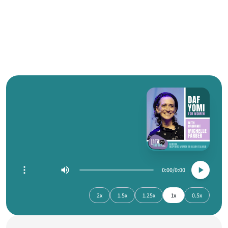
0:00
0:00
2x
1.5x
1.25x
1x
0.5x