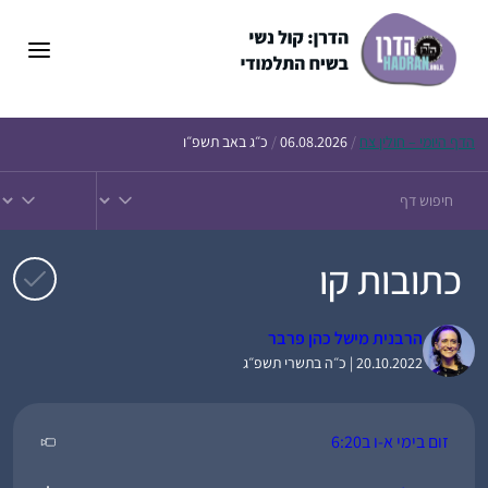
דלג
תוכן
הדף
היומי – חולין צח
/
06.08.2026
/
כ״ג באב תשפ״ו
כתובות קו
הרבנית מישל כהן פרבר
20.10.2022 | כ״ה בתשרי תשפ״ג
זום בימי א-ו ב6:20