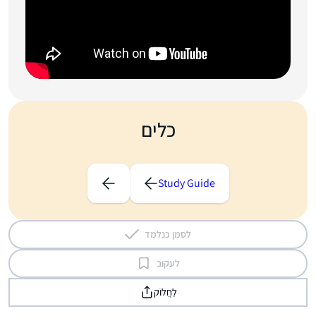
כלים
Study Guide
לסמן כנלמד
לעקוב
לַחֲלוֹק