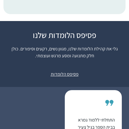
התחלתי ללמוד דף יומי
פסיפס הלומדות שלנו
בסבב הקודם. זכיתי
לסיים אותו במעמד
גלי את קהילת הלומדות שלנו, מגוון נשים, רקעים וסיפורים. כולן
המרגש של הדרן. בסבב
חלק מתנועה ומסע מרגש ועוצמתי.
אילנית ווייל
הראשון ליווה אותי הספק,
קיבוץ מגדל עוז,
שאולי לא אצליח לעמוד
ישראל
פסיפס הלומדות
בקצב ולהתמיד. בסבב
השני אני לומדת ברוגע,
מתוך אמונה ביכולתי
ללמוד ולסיים. בסבב
הלימוד הראשון ליוותה
אותי חוויה מסויימת של
בדידות. הדרן העניקה לי
התחלתי ללמוד גמרא
קהילת לימוד ואחוות
בבית הספר בגיל צעיר