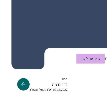
. לא תמיד נהניתי מלימוד גמרא כילדה.,בל
כהתבגרתי התחלתי לאהוב את זה שוב. התחלתי
ללמוד מסכת סוטה בדף היומי לפני כחמש עשרה
שנה ואז הפסקתי.הגעתי לסיום הגדול של הדרן
לפני שנתיים וזה נתן לי השראה. והתחלתי ללמוד
רבקה דרשן
למשך כמה ימים ואז היתה לי פריצת דיסק
?
בית שמש, ישראל
להקדשת לימוד
והפסקתי…עד אלול השנה. אז התחלתי עם
מסכת ביצה וב”ה אני מצליחה לעמוד בקצב.
המשפחה מאוד תומכת בי ויש כמה שגם לומדים
הבא
את זה במקביל. אני אוהבת שיש עוגן כל יום.
נדרים מה
09.12.2022 | ט״ו בכסלו תשפ״ג
התחלתי בתחילת הסבב, והתמכרתי. זה נותן