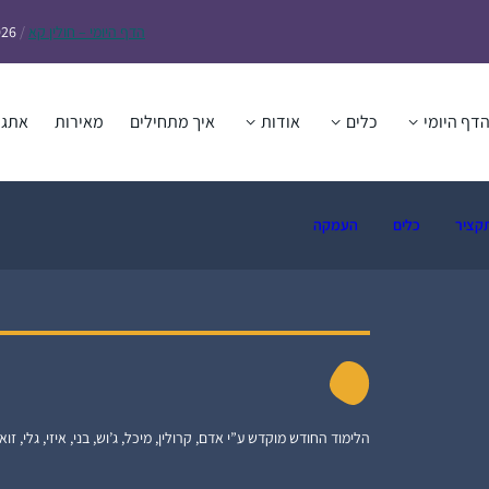
הדף
היומי – חולין קא
/
026
דף היומי
כלים
אודות
איך מתחילים
מאירות
אתגר
קציר
כלים
העמקה
הלימוד החודש מוקדש ע”י אדם, קרולין, מיכל, ג’וש, בני, איזי, גלי, זואי