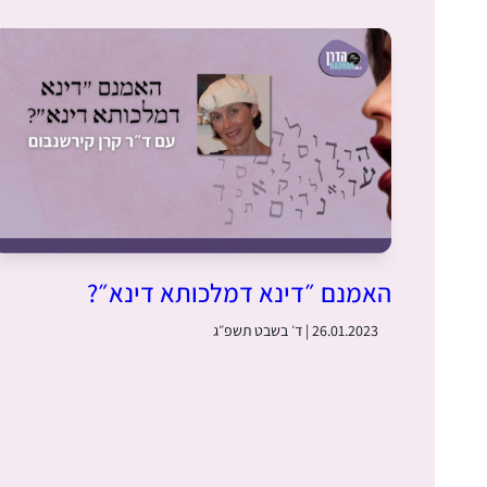
האמנם ״דינא דמלכותא דינא״?
26.01.2023 | ד׳ בשבט תשפ״ג