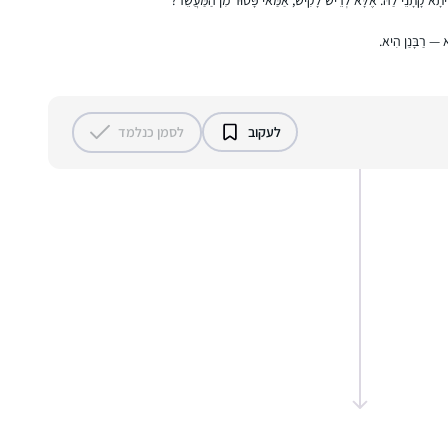
להתחיל”, "בואי להתנסות במסכת קצרה וקלה”
(רק היה חסר שהמודעה תיפתח במילים "מיכי
א — רַבָּנַן הִיא.
שלום”..). קפצתי למים ו- ב”ה אני בדרך להגשמת
החלום:)
לעקוב
לסמן כנלמד
אחי, שלומד דף יומי ממסכת ברכות, חיפש
חברותא ללימוד מסכת ראש השנה והציע לי.
החברותא היתה מאתגרת טכנית ורוב הזמן
נעשתה דרך הטלפון, כך שבסיום המסכת נפרדו
דרכינו. אחי חזר ללמוד לבד, אבל אני כבר
שולמית סבן
נכבשתי בקסם הגמרא ושכנעתי את האיש שלי
נוקדים, ישראל
להצטרף אלי למסכת ביצה. מאז המשכנו הלאה,
ועכשיו אנחנו מתרגשים לקראתו של סדר נשים!