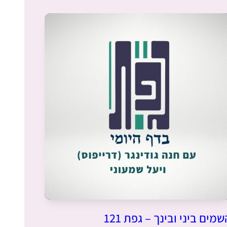
התחלתי ללמוד בסבב הנוכחי לפני כשנתיים
.הסביבה מתפעלת ותומכת מאוד. אני משתדלת
ללמוד מכל ההסכתים הנוספים שיש באתר הדרן.
אני עורכת כל סיום מסכת שיעור בביתי לכ20
נשים שמחכות בקוצר רוח למפגשים האלו.
יעל אשר
יהוד, ישראל
בתחילת הסבב הנוכחי הצטברו אצלי תחושות
שאני לא מבינה מספיק מהי ההלכה אותה אני
מקיימת בכל יום. כמו כן, כאמא לבנות רציתי
לתת להן מודל נשי של לימוד תורה
שמים ביני ובינך – גפת 121
הזהרו 
שתי הסיבות האלו הובילו אותי להתחיל ללמוד.
נועה שילה