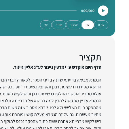
0:00
0:00
2x
1.5x
1.25x
1x
0.5x
תקציר
הדף היום מוקדש ע”י מרטין גיינור לע”נ אליין גיינור.
הגמרא מביאה ברייתא שדנה בדיני הפקר. לכאורה דברי הברי
הרישא מסתדרת לשיטת רבנן והסיפא כשיטת ר’ יוסי, כפי שהבין
עולא מסביר את שני החלקים כשיטת רבנן וריש לקיש הסביר את
הגמרא עדיין מתקשה להבין למה ברישא של הברייתא תלו את
מההפקר ביום השלישי ולא לפני? רבא מסביר שזה משום הרמ
מחיוב מעשרות. גם על זה הגמרא מעלה קושי ופותרת אותו. 
ריש לקיש מברייתא אחרת ששם כתוב שהפקר נכנס לתוקף באו
ימים. איך אפשר להסביר ברייתא זו לפי שיטת עולא ולפי שיט