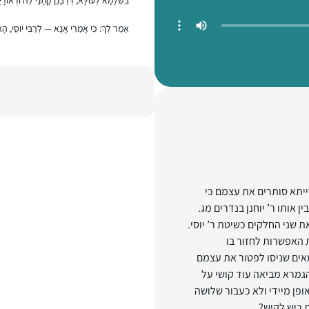
אָמַר לְךָ: כִּי אֲמַרִי אֲנָא — לְרַבִּי יוֹסֵי, הָ
יתא סותרים את עצמם כי
 אותו ר’ יוחנן בנדרים מג.
 שני החלקים כשיטת ר’ יוסי.
 האפשרות לחזור בו
אים שניסו לפטור את עצמם
הגמרא מביאה עוד קושי על
פן מיידי ולא כעבור שלושה
ת ריש לקיש?