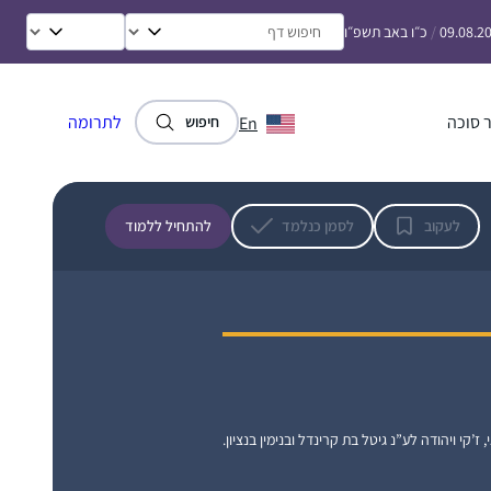
מקיימת בכל יום. כמו כן, כאמא לבנות רציתי
לתת להן מודל נשי של לימוד תורה
09.08.2
/
כ״ו באב תשפ״ו
שתי הסיבות האלו הובילו אותי להתחיל ללמוד.
נועה שילה
נתקלתי בתגובות מפרגנות וסקרניות איך אישה
רבבה, ישראל
לומדת גמרא..
 סוכה
לתרומה
En
חיפוש
כמו שרואים בתמונה אני ממשיכה ללמוד גם היום
ואפילו במחלקת יולדות אחרי לידת ביתי
השלישית.
לעקוב
לסמן כנלמד
להתחיל ללמוד
ראיתי את הסיום הגדול בבנייני האומה וכל כך
התרשמתי ורציתי לקחת חלק.. אבל לקח לי עוד
כשנה וחצי )באמצע מסיכת שבת להצטרף..
הלימוד חשוב לי מאוד.. אני תמיד במרדף אחרי
הדף וגונבת כל פעם חצי דף כשהילדים עסוקים
אולגה מזרחי
ומשלימה אח”כ אחרי שכולם הלכו לישון..
ירושלים, ישראל
, ז’קי ויהודה לע”נ גיטל בת קרינדל ובנימין בנציון.