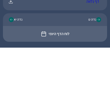
דף נלווה
נדה ט
נדה יא
לוח הדף היומי