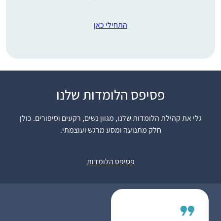
התחילי כאן
התחלתי ללמוד את הדף
פסיפס הלומדות שלנו
היומי מעט אחרי שבני
הקטן נולד. בהתחלה
גלי את קהילת הלומדות שלנו, מגוון נשים, רקעים וסיפורים. כולן
בשמיעה ולימוד
חלק מתנועה ומסע מרגש ועוצמתי.
אלירז בלאו
באמצעות השיעור של
מעלה מכמש,
הרבנית שפרבר. ובהמשך
ישראל
פסיפס הלומדות
העזתי וקניתי לעצמי
גמרא. מאז ממשיכה יום
יום ללמוד עצמאית,
ולפעמים בעזרת השיעור
של הרבנית, כל יום. כל