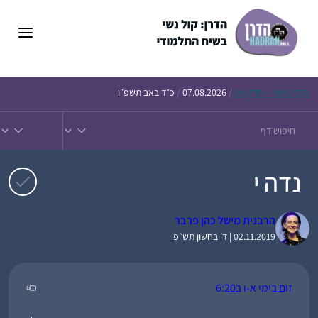
דלג
תוכן
הדף
היומי – חולין צט
/
07.08.2026
/
כ״ד באב תשפ״ו
נדה י
הרבנית מישל כהן פרבר
02.11.2019 | ד׳ בחשון תש״פ
זום בימי א-ו ב6:20