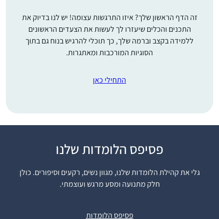
זה הדף הראשון שלך? איזו התרגשות עצומה! יש לנו בדיוק את
התכנים והכלים שיעזרו לך לעשות את הצעדים הראשונים
ללמידה בקצב וברמה שלך, כך תוכלי להרגיש בנוח גם בתוך
הסוגיות המורכבות ומאתגרות.
התחילי כאן
פסיפס הלומדות שלנו
התחלתי ללמוד דף יומי
כאשר קיבלתי במייל
גלי את קהילת הלומדות שלנו, מגוון נשים, רקעים וסיפורים. כולן
ממכון שטיינזלץ את
חלק מתנועה ומסע מרגש ועוצמתי.
הדפים הראשונים של
מסכת ברכות במייל.
אלנה ארנבורג
קודם לא ידעתי איך
נשר, ישראל
פסיפס הלומדות