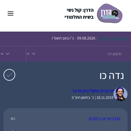
דלג
תוכן
הדף
היומי – חולין ק
/
09.08.2026
/
כ״ו באב תשפ״ו
נדה כו
הרבנית מישל כהן פרבר
18.11.2019 | כ׳ בחשון תש״פ
זום בימי א-ו ב6:20