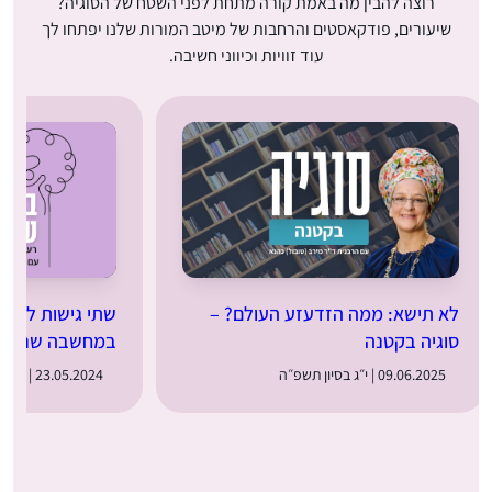
רוצה להבין מה באמת קורה מתחת לפני השטח של הסוגיה?
שיעורים, פודקאסטים והרחבות של מיטב המורות שלנו יפתחו לך
עוד זוויות וכיווני חשיבה.
לא תישא: ממה הזדעזע העולם? –
שתי גישות לייסו
סוגיה בקטנה
במחשבה שניה
09.06.2025 | י״ג בסיון תשפ״ה
23.05.2024 | ט״ו באייר תשפ״ד