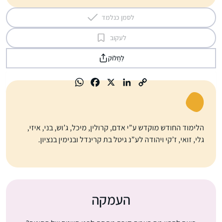
לסמן כנלמד
לעקוב
לַחֲלוֹק
הלימוד החודש מוקדש ע”י אדם, קרולין, מיכל, ג’וש, בני, איזי,
גלי, זואי, ז’קי ויהודה לע”נ גיטל בת קרינדל ובנימין בנציון.
העמקה