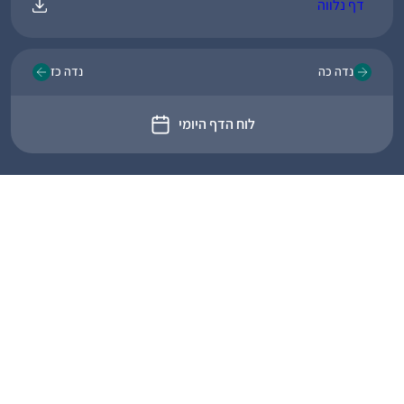
דף נלווה
נדה כה
נדה כז
לוח הדף היומי