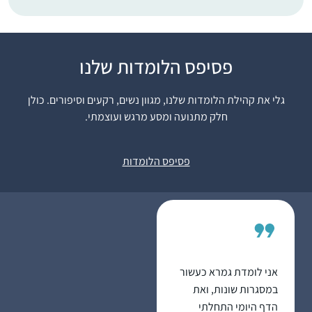
פסיפס הלומדות שלנו
באירוע של הדרן בנייני
האומה. בהשראתה של
גלי את קהילת הלומדות שלנו, מגוון נשים, רקעים וסיפורים. כולן
אמי שלי שסיימה את
חלק מתנועה ומסע מרגש ועוצמתי.
הש”ס בסבב הקודם
ובעידוד מאיר , אישי,
רוית קלך
וילדיי וחברותיי ללימוד
מודיעין, ישראל
פסיפס הלומדות
במכון למנהיגות הלכתית
של רשת אור תורה סטון
ומורתיי הרבנית ענת
נובוסלסקי והרבנית
דבורה עברון, ראש המכון
למנהיגות הלכתית.
אני לומדת גמרא כעשור
הלימוד מעשיר את יומי,
במסגרות שונות, ואת
מחזיר אותי גם למסכתות
הדף היומי התחלתי