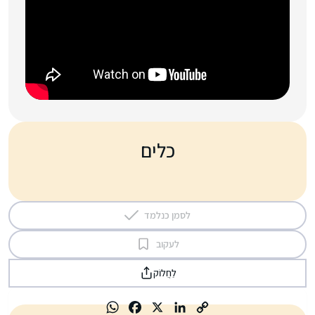
כלים
לסמן כנלמד
לעקוב
לַחֲלוֹק