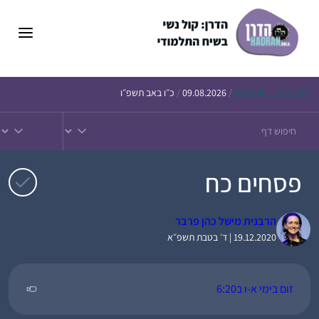
דלג
תוכן
הדף
היומי – חולין קא
/
09.08.2026
/
כ״ו באב תשפ״ו
פסחים כח
הרבנית מישל כהן פרבר
19.12.2020 | ד׳ בטבת תשפ״א
זום בימי א-ו ב6:20