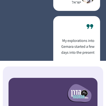
ישראל
במילים "מיכי שלום”..).
קפצתי למים ו- ב”ה אני
בדרך להגשמת החלום:)
My explorations into
Gemara started a few
days into the present
cycle. I binged learnt
סוזן כשדן
and become addicted.
חשמונאים,
I’m fascinated by the
Israel
rich "tapestry” of
intertwined themes,
connections between
Masechtot,
conversations
between generations