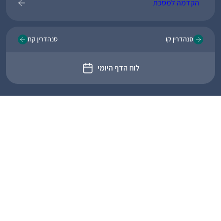
הקדמה למסכת
סנהדרין קו
סנהדרין קח
לוח הדף היומי