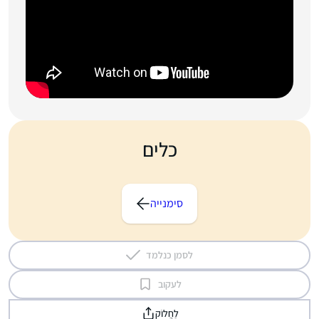
כלים
סימנייה
לסמן כנלמד
לעקוב
לַחֲלוֹק