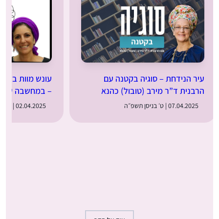
עיר הנידחת – סוגיה בקטנה עם
עונש מוות בתקו
הרבנית ד”ר מירב (טובול) כהנא
– במחשבה שניה
07.04.2025 | ט׳ בניסן תשפ״ה
02.04.2025 | ד׳ בניסן תשפ״ה