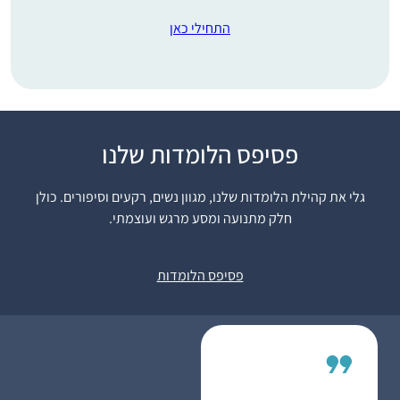
התחילי כאן
פסיפס הלומדות שלנו
אמא שלי למדה איתי
ש”ס משנה, והתחילה
גלי את קהילת הלומדות שלנו, מגוון נשים, רקעים וסיפורים. כולן
ללמוד דף יומי. אני
חלק מתנועה ומסע מרגש ועוצמתי.
החלטתי שאני רוצה
ללמוד גם. בהתחלה
רננה הלמן
למדתי איתה, אח”כ
עתניאל, ישראל
פסיפס הלומדות
הצטרפתי ללימוד דף יומי
שהרב דני וינט מעביר
לנוער בנים בעתניאל.
במסכת עירובין עוד
חברה הצטרפה אלי