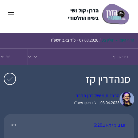
דלג
תוכן
הדף
היומי – חולין צט
/
07.08.2026
/
כ״ד באב תשפ״ו
סנהדרין קז
הרבנית מישל כהן פרבר
03.04.2025 | ה׳ בניסן תשפ״ה
זום בימי א-ו ב6:20