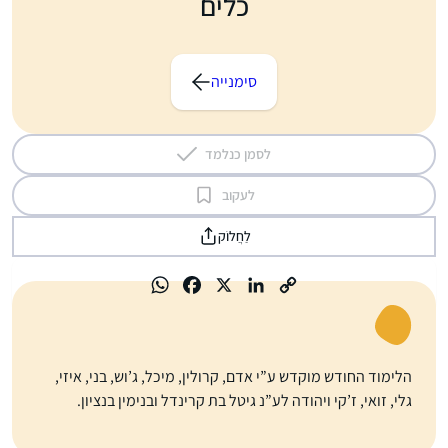
כלים
סימנייה
לסמן כנלמד
לעקוב
לַחֲלוֹק
הלימוד החודש מוקדש ע”י אדם, קרולין, מיכל, ג’וש, בני, איזי,
גלי, זואי, ז’קי ויהודה לע”נ גיטל בת קרינדל ובנימין בנציון.