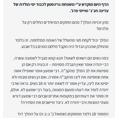
הדף היום מוקדש ע”י משפחת גרינסטון לכבוד ימי הולדת של
עדינה חג’ג’ ואיימי פרג’.
מהן זכויות המלך? מהם החוקים המיוחדים החלים רק על
מלכים?
המלך יכול לקחת חצי מהשלל של האומה ממלחמה. זה נלמד
מהחלק שהכהן הגדול היה מקבל מלחם הפנים בכל שבוע.
כמה נשים הם רשאים לשאת? תנא קמא מגביל לשמונה עשרה.
רבי יהודה אומר שאין הגבלה מסוימת – זו בעיה רק אם הן
מסיטות את לב המלך מהקב”ה. רבי שמעון אומר שאפילו אשה
אחת שמסיטה את ליבו מהקב”ה אסורה. ואם הן נשים טובות ולא
יסיטו את ליבו, עדיין אסור לו לשאת יותר מ-18 נשים. נראה שרבי
יהודה לומד את דעתו מטעם המצווה, בעוד רבי שמעון לא. אולם,
זה סותר את דעותיהם במקומות אחרים שבהם רבי שמעון דורש
טעמי המצוות ורבי יהודה לא. כיצד מיישבים את הסתירה?
המספר 18 נלמד מפסוקים (שמואל ב’ ג: ב-ה) על המלך דוד