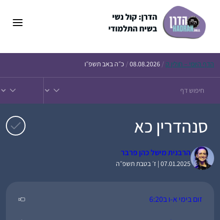
דלג
תוכן
הדף
היומי – חולין ק
/
08.08.2026
/
כ״ה באב תשפ״ו
סנהדרין כא
הרבנית מישל כהן פרבר
07.01.2025 | ז׳ בטבת תשפ״ה
זום בימי א-ו ב6:20