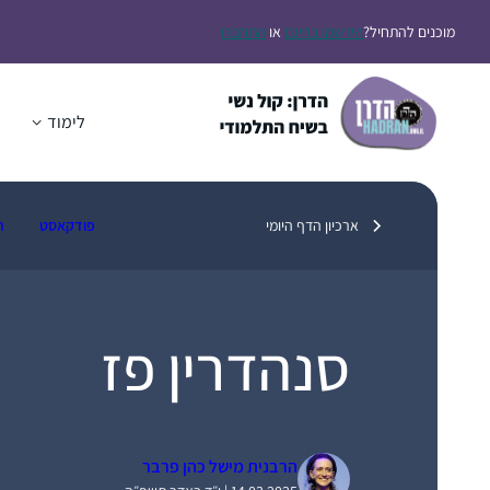
דלג
מוכנים להתחיל?
הירשמו בחינם
או
התחברו
תוכן
לימוד
ה
ארכיון הדף היומי
פודקאסט
ת
סנהדרין פז
הרבנית מישל כהן פרבר