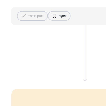
רעננה, ישראל
לעקוב
לסמן כנלמד
הייתי לפני שנתיים בסיום הדרן נשים בבנייני
האומה והחלטתי להתחיל. אפילו רק כמה דפים,
אולי רק פרק, אולי רק מסכת… בינתיים סיימתי
רבע שס ותכף את כל סדר מועד בה.
הסביבה תומכת ומפרגנת. אני בת יחידה עם
עדנה גרוס
ארבעה אחים שכולם לומדים דף יומי. מדי פעם
מרכז שפירא, ישראל
אנחנו עושים סיומים יחד באירועים משפחתיים.
ממש מרגש. מסכת שבת סיימנו כולנו יחד עם
אבא שלנו!
אני שומעת כל יום פודקאסט בהליכה או בנסיעה