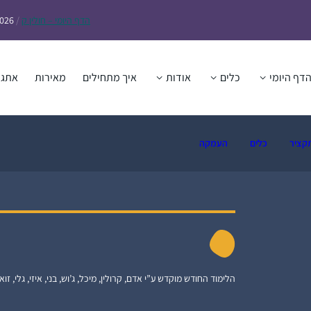
הדף
היומי – חולין ק
/
2026
דף היומי
כלים
אודות
איך מתחילים
מאירות
אתגר
קציר
כלים
העמקה
הלימוד החודש מוקדש ע”י אדם, קרולין, מיכל, ג’וש, בני, איזי, גלי, זואי