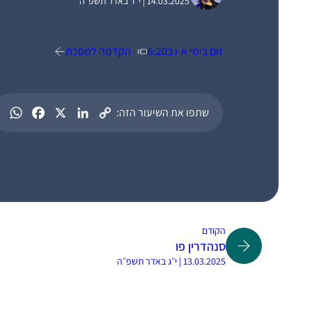
14.03.2025 | י״ד באדר תשפ״ה
זום בימי א-ו ב6:20
הקדמה למסכת
שתפו את השיעור הזה:
הקודם
סנהדרין פו
13.03.2025 | י״ג באדר תשפ״ה