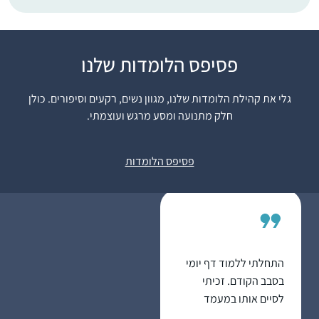
התחלתי לפני 8 שנים
פסיפס הלומדות שלנו
במדרשה. לאחרונה
סיימתי מסכת תענית
גלי את קהילת הלומדות שלנו, מגוון נשים, רקעים וסיפורים. כולן
בלמידה עצמית ועכשיו
חלק מתנועה ומסע מרגש ועוצמתי.
לקראת סיום מסכת
דניאלה ברוכים
מגילה.
רעננה, ישראל
פסיפס הלומדות
התחלתי ללמוד דף יומי
בסבב הקודם. זכיתי
לסיים אותו במעמד
המרגש של הדרן. בסבב