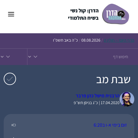
דלג
תוכן
הדף
היומי – חולין ק
/
08.08.2026
/
כ״ה באב תשפ״ו
שבת מב
הרבנית מישל כהן פרבר
17.04.2020 | כ״ג בניסן תש״פ
זום בימי א-ו ב6:20