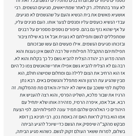
מספרים סיפורים שבהם הרבנים מתפללים לגשם ובכל זאת זה
לא עוזר בהתחלה. רק לאחר שמתייאשים, מגיעים הגשמים. רבי
אושעיא מאשים את בית הנשיא והעם על שהגשמים לא מגיעים.
עבדי הנשיא כועסים עליו ומנסים לצער אותו. העם מגינים עליו,
על אף שהוא נזף גם בהם. סיפורים נוספים מספרים על רבנים
שמתפללים לגשם ותפילתם לא נענית אבל אז בא שילח ציבור
ובזכותו מגיעים הגשמים. אילו מעשים הם עשו שבזכותם
תפילותיהם התקבלו? תפילותיו של רבה לגשם אינן נענות והוא
תוהה מדוע רב יהודה הצליח להביא גשם כל כך בקלות והוא לא.
רבה גם לא הצליח להביא גשם אפילו אחרי שהאנשים צמו כל היום
אז הוא הרחיב את הצום ללילה גם ומחלום שמישהו חולם, הוא
מבין שהגיע עת הרצון והוא מתפלל והגשמים באים. רבא נתן
מלקות למי ששכב עם אישה לא יהודיה והאדם מת מהמלקות. זה
הרגיז את שבור מלכא, השליט הפרסי, והוא רצה להעניש את
רבא. אבל אמו, איפרה הרמיז, מזהירה אותו שלא יתחיל עם
היהודים כי האלוהים שלהם תמיד עונה לתפילותיהם. לפי הצעת
אמו הוא בודק לראות האם זה באמת נכון. רבי חנינא בן דוסא
מבקש מהקב”ה שיפסיק את הגשם כדי שיוכל להגיע הביתה
בשלום, למרות ששאר העולם זקוק לגשם. כשהוא מגיע הביתה,