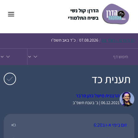
דלג
תוכן
הדף
היומי – חולין צט
/
07.08.2026
/
כ״ד באב תשפ״ו
תענית כד
הרבנית מישל כהן פרבר
06.12.2021 | ב׳ בטבת תשפ״ב
זום בימי א-ו ב6:20