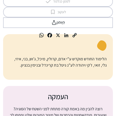
לסמן כנלמד
לעקוב
לַחֲלוֹק
הלימוד החודש מוקדש ע”י אדם, קרולין, מיכל, ג’וש, בני, איזי,
גלי, זואי, ז’קי ויהודה לע”נ גיטל בת קרינדל ובנימין בנציון.
העמקה
רוצה להבין מה באמת קורה מתחת לפני השטח של הסוגיה?
שיעורים, פודקאסטים והרחבות של מיטב המורות שלנו יפתחו לך