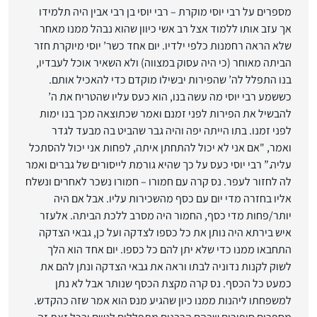
מספרים על רבי יוסי מוקרת – רבי יוסי בן רבי אבין היה תלמידו
אך עזב אותו ללמוד אצל רב אשי כיוון שהוא נבהל ממנו מאחר
שלא הראה רחמנות כלפי ילדיו. יום אחד כשר’ יוסי מיוקרת חזר
הביתה מאוחר (כי היה עסוק במצווה) ולא השאיר אוכל לעבדיו,
בנו התפלל לה’ שהפירות יבשילו מוקדם כדי להאכיל אותם.
כששמע רבי יוסי מה עשה בנו, הוא כעס עליו שהטריח את ה’
להבשיל את הפירות לפני זמנם ואמר שכתוצאה מכך בנו ימות
לפני זמנו. בתו הייתה יפה והיה גבר שהביט בה מבעד לגדר
ואמר, "אם אני לא יכול להתחתן איתה, לפחות אני יכול להסתכל
עליה.” רבי יוסי כעס על כך שהיא גורמת לייסורים של גברים ואמר
לה לחזור לעפר. נס קרה עם חמורו – חמורו נשכר לאחרים ונשלח
אליו בחזרה מדי יום עם כסף מהשכירות עליו. אבל אם היה
יותר/פחות מדי כסף, ​​החמור היה מסרב ללכת הביתה. אלעזר
איש בירתא היה נותן את כל כספו לצדקה ועל כן, גבאי הצדקה
התחבאו ממנו כדי שלא יתן להם כל כספו. יום אחד הוא הלך
לשוק לקנות נדוניה לבתו וראה את גבאי הצדקה ונתן להם את
כמעט כל הכסף. נס קרה מקצת הכסף שנותר אבל לא נתן
למשפחתו ליהנות ממנו כיון שהגיע מנס הוא אמר שזה כהקדש.