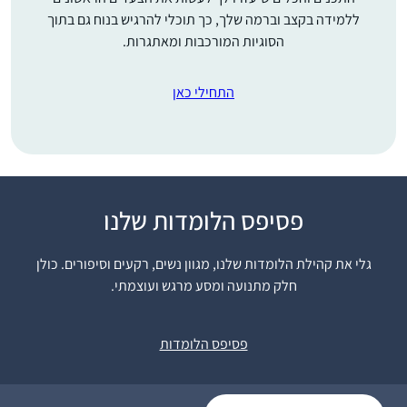
ללמידה בקצב וברמה שלך, כך תוכלי להרגיש בנוח גם בתוך
הסוגיות המורכבות ומאתגרות.
התחילי כאן
"התחלתי ללמוד דף יומי
פסיפס הלומדות שלנו
במחזור הזה, בח’ בטבת
תש””ף. לקחתי על עצמי
גלי את קהילת הלומדות שלנו, מגוון נשים, רקעים וסיפורים. כולן
את הלימוד כדי ליצור
חלק מתנועה ומסע מרגש ועוצמתי.
שרה פוּקס
תחום של התמדה
כפר אדומים,
יומיומית בחיים,
ישראל
פסיפס הלומדות
והצטרפתי לקבוצת
הלומדים בבית הכנסת
בכפר אדומים. המשפחה