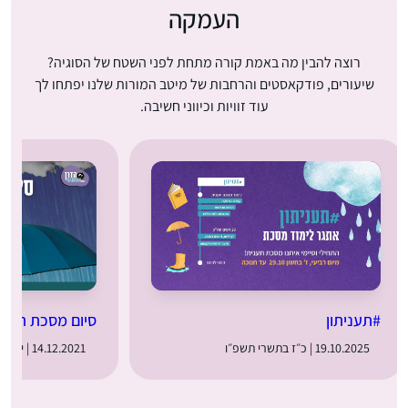
העמקה
רוצה להבין מה באמת קורה מתחת לפני השטח של הסוגיה?
שיעורים, פודקאסטים והרחבות של מיטב המורות שלנו יפתחו לך
עוד זוויות וכיווני חשיבה.
#תעניתון
סיום מסכת תעני
19.10.2025 | כ״ז בתשרי תשפ״ו
14.12.2021 | י׳ בטבת תשפ״ב