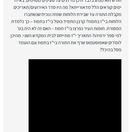
חודש הוא מנהג בלבד ולכן מדלגים על סעיפים מסוימים. באילו
ימים קוראים הלל מדאורייתא? מה היו סדר האירועים/תאריכים
מקבלת התורה עד שבירת הלוחות שמזה נוכיח שנשתברו
הלוחות בי”ז בתמוז? קרבן התמיד בוטל בי”ז בתמוז – כך נלמדת
המסורת. חומות העיר נפרצו בי”ז תמוז – האם זה לא היה בט’
לפי ספר ירמיהו? התאריך י”ז מתייחס לבית המקדש השני. מהיכן
לומדים שאפוסטמוס שרף את התורה בי”ז בתמוז וגם הועמד
פסל בהיכל?