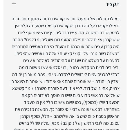
תקציר
באילו תפילות של המעמדות היו קוראים בתורה מתוך ספר תורה
ובאילו יקראו בעל פה כדרך שקוראים קריאת שמע. זה תלוי איך
לפסק שורה במשנה. מדוע יש הבדלים בין יום שיש מוסף ליום
שיש קרבן עצים לגבי תפילת המעמדות שעליהן מדלגים? מה זה
היה קרבן עצים שהביאו הכהנים והעם? מי הם האנשים המוזכרים
במשנה בשם גונבי עלי וקוצי קציעות? אלה היו אנשים שהצליחו
להערים על השלטונות שגזרו על היהודים לא להביא עצים
וביכורים לבית המקדש. כמו כן, בני סלמאי עשו מעשה דומה
בכדי להכניס עצים לירושלים למזבח. מי היו פתח מואב בן יהודה
ועדין בן יהודה – יש אומרים שהם צאצאי דוד ויש אומרים מיואב בן
צרויה, אחיינו של דוד. לפי איזו דעה סוברת משנתנו? מר קשישא
שואל את רב אשי מדוע ביום שיש בו מוסף לא דוחים רק את
המעמד שלו (במוסף), כמו שיום שיש בו הלל אין בו מעמד
בשחרית? רב אשי עונה שרבי יוסי סובר כך. המשנה מזכירה את
הראשון בטבת כיום שיש בו את שלושתם – הלל, מוסף וקרבן
עצים. מה לגבי הראשון של ניסן גם? מכאן עולה שהלל בראש