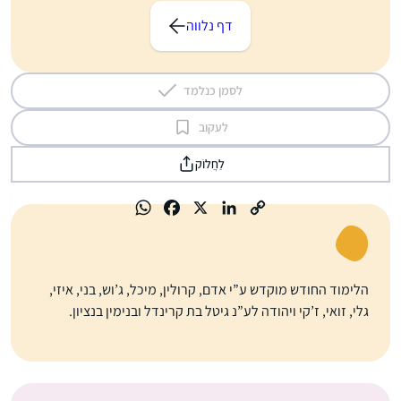
דף נלווה
לסמן כנלמד
לעקוב
לַחֲלוֹק
הלימוד החודש מוקדש ע”י אדם, קרולין, מיכל, ג’וש, בני, איזי,
גלי, זואי, ז’קי ויהודה לע”נ גיטל בת קרינדל ובנימין בנציון.