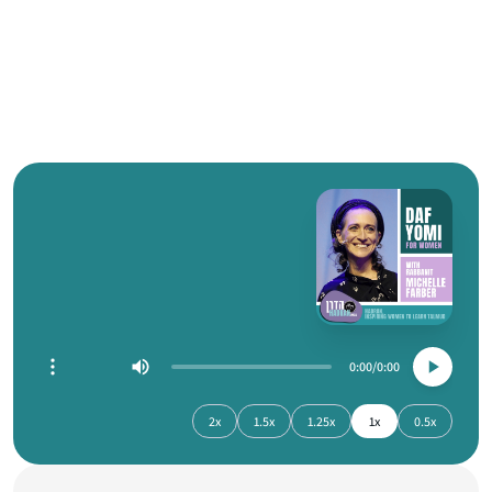
0:00
0:00
2x
1.5x
1.25x
1x
0.5x