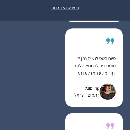
עלי זהב – לשם,
תחושת השייכות שלי
פסיפס הלומדות
ישראל
לתורה וליהדות
סיום השס לנשים נתן לי
מוטביציה להתחיל ללמוד
דף יומי. עד אז למדתי
גמרא בשבתות ועשיתי
כמה סיומים. אבל לימוד
קרן פוגל
יומיומי זה שונה לגמרי
רתמים, ישראל
ופתאום כל דבר שקורה
בחיים מתקשר לדף
היומי.