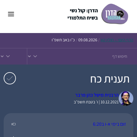
דלג
תוכן
הדף
היומי – חולין קא
/
09.08.2026
/
כ״ו באב תשפ״ו
תענית כח
הרבנית מישל כהן פרבר
10.12.2021 | ו׳ בטבת תשפ״ב
זום בימי א-ו ב6:20