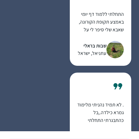
התחלתי ללמוד דף יומי
באמצע תקופת הקורונה,
שאבא שלי סיפר לי על
קבוצה של בנות שתיפתח
ביישוב שלנו ותלמד דף
שבות בראלי
יומי כל יום. הרבה זמן
עתניאל, ישראל
רציתי להצטרף לזה וזאת
הייתה ההזדמנות
בשבילי. הצטרפתי
במסכת שקלים ובאמצע
הייתה הפסקה קצרה.
כיום אני כבר לומדת
. לא תמיד נהניתי מלימוד
באולפנה ולומדת דף יומי
גמרא כילדה.,בל
לבד מתוך גמרא של
כהתבגרתי התחלתי
טיינזלץ.
לאהוב את זה שוב.
רבקה דרשן
התחלתי ללמוד מסכת