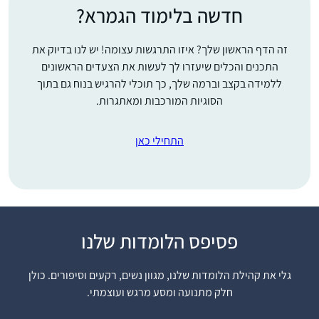
חדשה בלימוד הגמרא?
זה הדף הראשון שלך? איזו התרגשות עצומה! יש לנו בדיוק את
התכנים והכלים שיעזרו לך לעשות את הצעדים הראשונים
ללמידה בקצב וברמה שלך, כך תוכלי להרגיש בנוח גם בתוך
הסוגיות המורכבות ומאתגרות.
התחילי כאן
פסיפס הלומדות שלנו
רציתי לקבל ידע בתחום
שהרגשתי שהוא גדול
גלי את קהילת הלומדות שלנו, מגוון נשים, רקעים וסיפורים. כולן
וחשוב אך נעלם ממני.
חלק מתנועה ומסע מרגש ועוצמתי.
הלימוד מעניק אתגר
רות עגיב
וסיפוק ומעמיק את