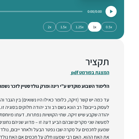
0:00
0:00
2x
1.5x
1.25x
1x
0.5x
תקציר
המצגת בפורמט pdf
הלימוד השבוע מוקדש ע”י רינה ומרק גולדסטיין לזכר נשמת
עד כמה יש קשר (זיקה, כלומר כאילו היו נשואים) בין הגבר ו
לעסוק בייבום? רב הונא בשם רב ורב יהודה חלוקים בסוגיה זו.
יהודה שקבע שיש זיקה. שתי הקושיות נפתרות. דעתו מיוחסת
למעשה שני מקרים שבהם הביע דעה זו – מדוע שניהם נחוצים?
שמעון לחכמים על מקרה שבו נפטר הבעל ולאחר ייבום, נולד 
את האח ההוא. האם רבי שמעון חלק על חכמים אם האח נולד