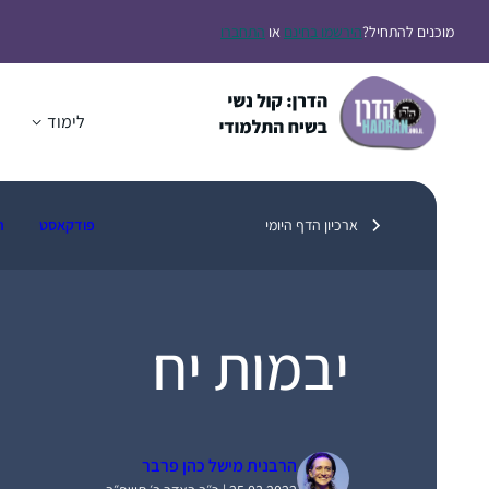
דלג
מוכנים להתחיל?
הירשמו בחינם
או
התחברו
תוכן
לימוד
ה
ארכיון הדף היומי
פודקאסט
ת
יבמות יח
הרבנית מישל כהן פרבר