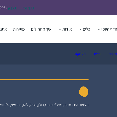
הדף
היומי – חולין ק
/
2026
דף היומי
כלים
אודות
איך מתחילים
מאירות
אתגר
קציר
כלים
העמקה
הלימוד החודש מוקדש ע”י אדם, קרולין, מיכל, ג’וש, בני, איזי, גלי, זואי