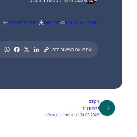
25.03.2022 | כ״ב באדר ב׳ תשפ״ב
זום בימי א-ו ב6:20
דף נלווה
הקדמה למסכת
שתפו את השיעור הזה:
הקודם
יבמות יז
24.03.2022 | כ״א באדר ב׳ תשפ״ב