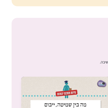
רות עגיב
עלי זהב – לשם, ישראל
הצטרפתי ללומדות בתחילת מסכת תענית.
ההתרגשות שלי ושל המשפחה היתה גדולה
שיבה.
מאוד, והיא הולכת וגוברת עם כל סיום שאני זוכה
לו. במשך שנים רבות רציתי להצטרף ומשום מה
זה לא קרה… ב”ה מצאתי לפני מספר חודשים
נעה רוזן
פרסום של הדרן, ומיד הצטרפתי והתאהבתי.
חיספין רמת הגולן, ישראל
הדף היומי שינה את חיי ממש והפך כל יום- ליום
של תורה. מודה לכן מקרב ליבי ומאחלת לכולנו
לימוד פורה מתוך אהבת התורה ולומדיה.