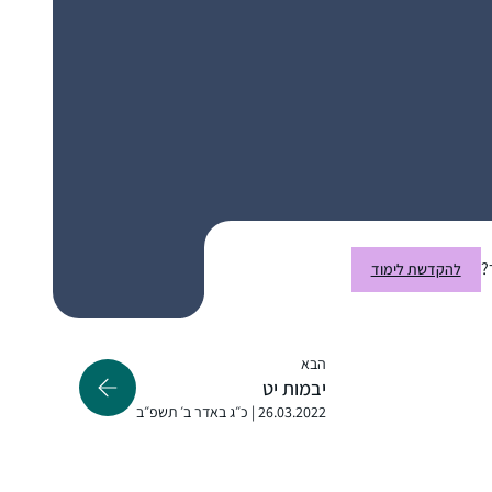
התחלתי ללמוד דף יומי ממסכת נידה כי זה היה
חומר הלימוד שלי אז. לאחר הסיום הגדול בבנייני
האומה החלטתי להמשיך. וב”ה מאז עם הפסקות
קטנות של קורונה ולידה אני משתדלת להמשיך
זה משפיע מאוד על היום יום שלי ועל אף שאני
ולהיות חלק.
עסוקה בלימודי הלכה ותורה כל יום, זאת
המסגרת הקבועה והמחייבת ביותר שיש לי.
?
להקדשת לימוד
מוריה תעסן מיכאלי
גבעת הראל, ישראל
הבא
יבמות יט
26.03.2022 | כ״ג באדר ב׳ תשפ״ב