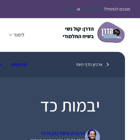
דלג
מוכנים להתחיל?
הירשמו בחינם
או
התחברו
תוכן
לימוד
ה
ארכיון הדף היומי
פודקאסט
ת
יבמות כד
הרבנית מישל כהן פרבר