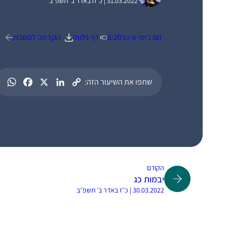
31.03.2022 | כ״ח באדר ב׳ תשפ״ב
זום בימי א-ו ב6:20
דף נלווה
הקדמה למסכת
שתפו את השיעור הזה:
הקודם
יבמות כג
30.03.2022 | כ״ז באדר ב׳ תשפ״ב