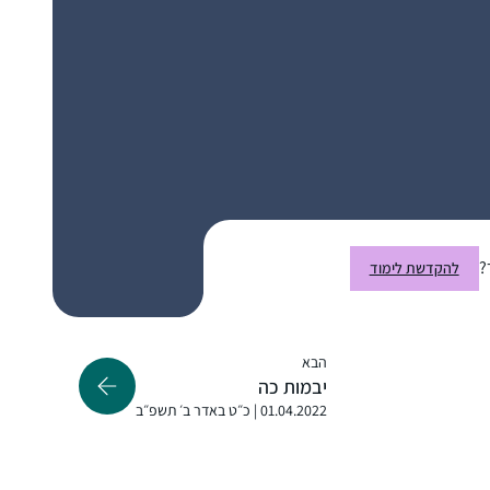
School ואחרי העליה שלי בגיל 14 לימוד הגמרא,
שלא היה כל כך מקובל בימים אלה, היה די
ספוראדי. אחרי "ההתגלות” בבנייני האומה
התחלתי ללמוד בעיקר בדרך הביתה למדתי
דבי גביר
מפוקקטסים שונים. לאט לאט ראיתי שאני תמיד
חשמונאים, ישראל
חוזרת לרבנית מישל פרבר. באיזה שהוא שלב
התחלתי ללמוד בזום בשעה 7:10 .
היום "אין מצב” שאני אתחיל את היום שלי ללא
לימוד עם הרבנית מישל עם כוס הקפה שלי!!
?
להקדשת לימוד
רבנית מישל הציתה אש התלמוד בלבבות בביניני
האומה ואני נדלקתי. היא פתחה פתח ותמכה
הבא
במתחילות כמוני ואפשרה לנו להתקדם בצעדים
יבמות כה
01.04.2022 | כ״ט באדר ב׳ תשפ״ב
נכונים וטובים. הקימה מערך שלם שמסובב את
הלומדות בסביבה תומכת וכך נכנסתי למסלול
שרה אבר
לימוד מעשיר שאין כמוה. הדרן יצר קהילה גדולה
נתניה, ישראל