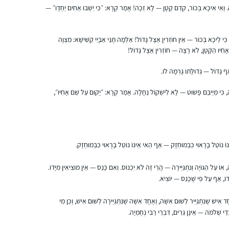
למשך כמה ימים ואז היתה לי פריצת דיסק
בית שמש, ישראל
. וְאִי אִיכָּא בְּכוֹר, קְדַם קָטָן — לָא זְכָה! אָמַר קְרָא: ״כִּי יֵשְׁבוּ אַחִים יַחְדָּו״ —
והפסקתי…עד אלול השנה. אז התחלתי עם
מסכת ביצה וב”ה אני מצליחה לעמוד בקצב.
ִּי לֵיכָּא בְּכוֹר — אֵין חוֹזְרִין אֵצֶל גָּדוֹל! אַלְּמָה תָּנֵי אַבָּיֵי קַשִּׁישָׁא: מִצְוָה
המשפחה מאוד תומכת בי ויש כמה שגם לומדים
ָחִיו הַקָּטָן, לֹא רָצָה — חוֹזְרִין אֵצֶל גָּדוֹל!
את זה במקביל. אני אוהבת שיש עוגן כל יום.
 גָּדוֹל — גְּדוּלָּתוֹ גָּרְמָה לוֹ.
ָה, כִּי מְיַיבֵּם פָּשׁוּט — לָא לִישְׁקוֹל נַחֲלָה. אָמַר קְרָא: ״יָקוּם עַל שֵׁם אָחִיו״,
A friend in the SF Bay Area said in Dec 2019
that she might start listening on her
morning drive to work. I mentioned to my
husband and we decided to try the Daf
 נוֹטֵל בָּרָאוּי כִּבְמוּחְזָק — אַף הַאי אֵינוֹ נוֹטֵל בָּרָאוּי כִּבְמוּחְזָק.
when it began in Jan 2020 as part of our
חנה פיוטרקובסקי
preparing to make Aliyah in the summer.
ירושלים, Israel
, אוֹ עַל הַגּוֹיָה וְנִתְגַּיְּירָה — הֲרֵי זֶה לֹא יִכְנוֹס. וְאִם כָּנַס — אֵין מוֹצִיאִין מִיָּדוֹ.
דוֹ, אַף עַל פִּי שֶׁכָּנַס — יוֹצִיא.
 אִישׁ שֶׁנִּתְגַּיֵּיר לְשׁוּם אִשָּׁה, וְאֶחָד אִשָּׁה שֶׁנִּתְגַּיְּירָה לְשׁוּם אִישׁ, וְכֵן מִי
ְדֵי שְׁלֹמֹה — אֵינָן גֵּרִים, דִּבְרֵי רַבִּי נְחֶמְיָה.