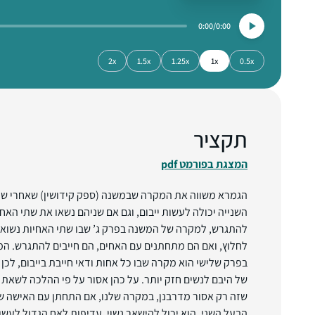
0:00
0:00
2x
1.5x
1.25x
1x
0.5x
תקציר
המצגת בפורמט pdf
הגמרא משווה את המקרה שבמשנה (ספק קידושין) שאחרי שעו
השנייה יכולה לעשות ייבום, וגם אם שניהם נשאו את שתי האח
להתגרש, למקרה של המשנה בפרק ג’ שבו שתי האחיות נשואות
לחלוץ, ואם הם מתחתנים עם האחים, הם חייבים להתגרש. המק
בפרק שלישי הוא מקרה שבו כל אחות ודאי חייבת בייבום, לכ
של היבם לנשים חזק יותר. על כהן אסור על פי ההלכה לשאת 
שזה רק אסור מדרבנן, במקרה שלנו, אם התחתן עם האישה שע
הבעל השני, הוא יכול להישאר נשוי. עדיפות לאח הגדול לעשו