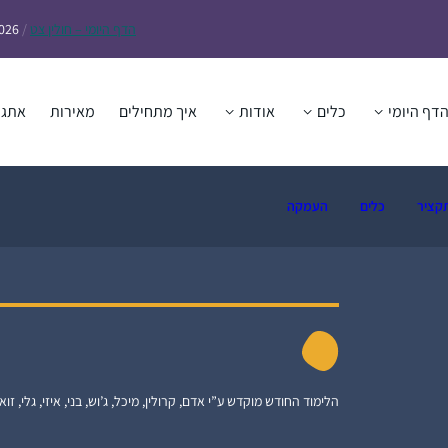
הדף
היומי – חולין צט
/
2026
דף היומי
כלים
אודות
איך מתחילים
מאירות
אתגר
קציר
כלים
העמקה
הלימוד החודש מוקדש ע”י אדם, קרולין, מיכל, ג’וש, בני, איזי, גלי, זואי