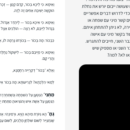
וְאֵימָא: כִּי לֵיכָּא בְּכוֹר, קְדַם קָטָן — זְכָה
שעושה ייבום יורש את נחלת
הוּקְּשָׁה יְשִׁיבַת אַחִים זֶה לָזֶה.
 כדי לדרוש דברים אפשריים
ים קשר מיני עם שפחה או
וְאֵימָא: כִּי אִיכָּא בְּכוֹר — לֶיהְדַּר אַגָּדוֹל. כ
רה, לא ניתן להתחתן איתם.
בַּגָּדוֹל לְיַיבֵּם, לֹא רָצָה — הוֹלְכִים אֵצֶל א
שד בקשר מיני עם אישה
כִּבְכוֹר: מָה בְּכוֹר — בְּכוֹרָתוֹ גָּרְמָה לוֹ, אַף
ר השני, חייבים להתגרש.
ר השני או מספיק שיש
וְאֵימָא: כִּי מְיַיבֵּם בְּכוֹר — לִישְׁקוֹל נַחֲל
או לא? למה?
וַהֲרֵי קָם.
וְאֶלָּא ״בְּכוֹר״ דְּקַרְיֵיהּ רַחֲמָנָא,
לְמַאי הִלְכְתָא? לִגְרִיעוּתָא: מָה בְּכוֹר אֵינוֹ
מַתְנִי׳
הַנִּטְעָן עַל הַשִּׁפְחָה וְנִשְׁתַּחְרְרָה
הַנִּטְעָן עַל אֵשֶׁת אִישׁ וְהוֹצִיאוּהָ מִתַּחַת יָ
גְּמָ׳
הָא גִּיּוֹרֶת מִיהָא הָוְיָא. וּרְמִינְהִי: אֶחָד
שֶׁנִּתְגַּיֵּיר לְשׁוּם שׁוּלְחַן מְלָכִים, לְשׁוּם עַב