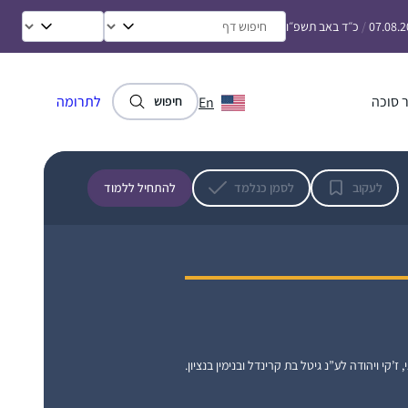
07.08.
/
כ״ד באב תשפ״ו
 סוכה
לתרומה
En
חיפוש
התחלתי בתחילת הסבב, והתמכרתי. זה נותן
משמעות נוספת ליומיום ומאוד מחזק לתת לזה
מקום בתוך כל שגרת הבית-עבודה השוטפת.
לעקוב
לסמן כנלמד
להתחיל ללמוד
רעות אברהמי
בית שמש, ישראל
, ז’קי ויהודה לע”נ גיטל בת קרינדל ובנימין בנציון.
למדתי גמרא מכיתה ז- ט ב Maimonides