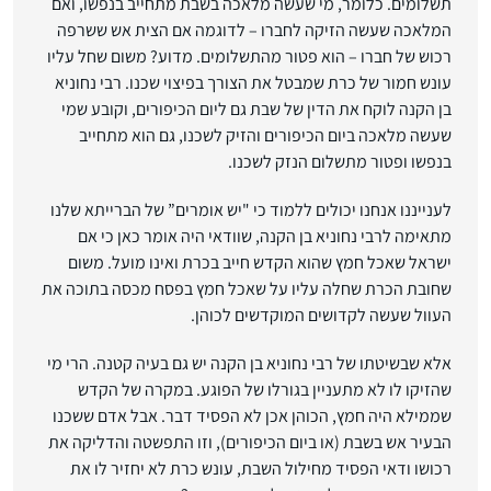
תשלומים. כלומר, מי שעשה מלאכה בשבת מתחייב בנפשו, ואם
המלאכה שעשה הזיקה לחברו – לדוגמה אם הצית אש ששרפה
רכוש של חברו – הוא פטור מהתשלומים. מדוע? משום שחל עליו
עונש חמור של כרת שמבטל את הצורך בפיצוי שכנו. רבי נחוניא
בן הקנה לוקח את הדין של שבת גם ליום הכיפורים, וקובע שמי
שעשה מלאכה ביום הכיפורים והזיק לשכנו, גם הוא מתחייב
בנפשו ופטור מתשלום הנזק לשכנו.
לענייננו אנחנו יכולים ללמוד כי "יש אומרים” של הברייתא שלנו
מתאימה לרבי נחוניא בן הקנה, שוודאי היה אומר כאן כי אם
ישראל שאכל חמץ שהוא הקדש חייב בכרת ואינו מועל. משום
שחובת הכרת שחלה עליו על שאכל חמץ בפסח מכסה בתוכה את
העוול שעשה לקדושים המוקדשים לכוהן.
אלא שבשיטתו של רבי נחוניא בן הקנה יש גם בעיה קטנה. הרי מי
שהזיקו לו לא מתעניין בגורלו של הפוגע. במקרה של הקדש
שממילא היה חמץ, הכוהן אכן לא הפסיד דבר. אבל אדם ששכנו
הבעיר אש בשבת (או ביום הכיפורים), וזו התפשטה והדליקה את
רכושו ודאי הפסיד מחילול השבת, עונש כרת לא יחזיר לו את