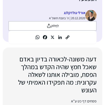
אורלי גולדקלנג
20.12.2020 | ה׳ בטבת תשפ״א
לַחֲלוֹק
דעה משונה-לכאורה בדיון באדם
שאכל חמץ שהיה הקדש במהלך
הפסח, מובילה אותנו לשאלה
עקרונית: מה תפקידו האמיתי של
העונש
פסחים דף כט ע”א