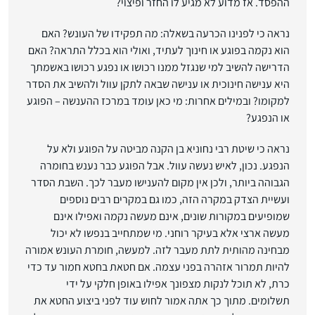
ההפסד. אז מדוע לא מגיע לו החזר ופיצוי?
נראה כי לפנינו הכרעה בשאלה: מה תפקידו של העונש? האם
הוא נקמה בפוגע או חינוך לעתיד, ואולי הוא בכלל התראה? האם
הדרישה להשיב למי שנגזל ממנו רכושו או נפגע רכושו באשמתך
היא ענישה חינוכית או ענישה שבאה לתקן עוול ולהשיב את הסדר
למקומו? ובמילים אחרות: מי כאן עומד במרכז ההענשה – הפוגע
או הנפגע?
נראה כי שיטת רבי נחוניא בן הקנה מביטה על הפוגע ולא על
הנפגע. נכון, לאיש נעשה עוול. אבל הפוגע כבר נענש בחומרה
הגבוהה ביותר, ולכן אין מקום להענישו מעבר לכך. השבת הסדר
ועשיית הצדק במקרה הזה, כמו גם במקרים רבים נוספים
שמופיעים במקורות שונים, אינם מעשה נקמה ואפילו אינם
מעשה ארצי אלא בעיקר רוחני. מי שמתחייב בנפשו לא יכול
מבחינה מהותית לתת מעבר לזה. למעשה, חומרת העונש אמורה
להיות תמרור אזהרה בפני עצמה. אם חטאת בחטא חמור עד כדי
כרת, לא תוכל לנקות מצפונך אפילו באופן חלקי על ידי
תשלומים. מתוך כך אתה אמור לחוש עוד לפני ביצוע החטא את