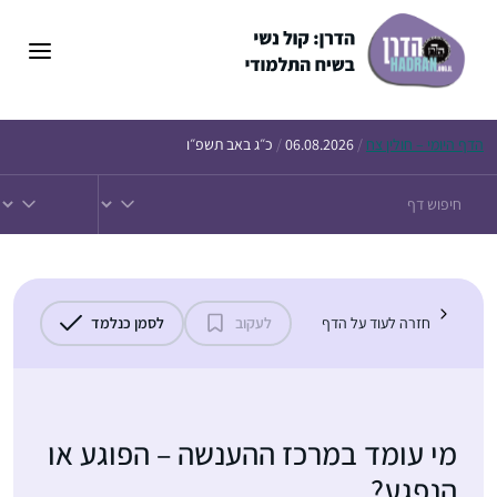
דלג
תוכן
הדף
היומי – חולין צח
/
06.08.2026
/
כ״ג באב תשפ״ו
חזרה לעוד על הדף
לעקוב
לסמן כנלמד
מי עומד במרכז ההענשה – הפוגע או
הנפגע?