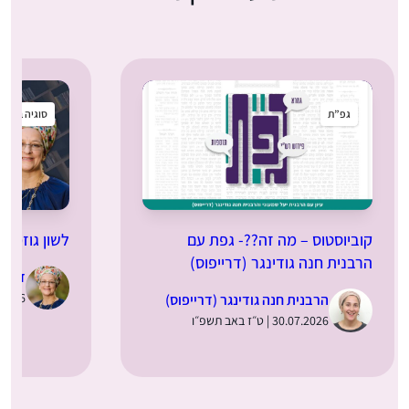
גפ”ת
סוגיה בקטנ
קוביוסטוס – מה זה??- גפת עם
לשון גוזמה
הרבנית חנה גודינגר (דרייפוס)
ד”ר מ
29.07.2026 |
הרבנית חנה גודינגר (דרייפוס)
30.07.2026 | ט״ז באב תשפ״ו