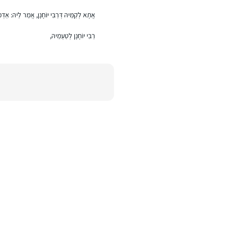
אֲתָא לְקַמֵּיהּ דְּרַבִּי יוֹחָנָן, אֲמַר לֵיהּ: אַדְּ
רַבִּי יוֹחָנָן לְטַעְמֵיהּ,