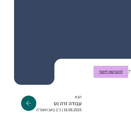
התחלתי ללמוד דף יומי אחרי שחזרתי בתשובה
ולמדתי במדרשה במגדל עוז. הלימוד טוב
ומספק חומר למחשבה על נושאים הלכתיים
”קטנים” ועד לערכים גדולים ביהדות. חשוב לי
?
להקדשת לימוד
להכיר את הגמרא לעומק. והצעד הקטן היום הוא
גאיה דיבו
ללמוד אותה בבקיאות, בעזרת השם, ומי יודע
מצפה יריחו, ישראל
אולי גם אגיע לעיון בנושאים מעניינים. נושאים
הבא
בגמרא מתחברים לחגים, לתפילה, ליחסים שבין
עבודה זרה נט
אדם לחברו ולמקום ולשאר הדברים שמלווים
16.08.2025 | כ״ב באב תשפ״ה
באורח חיים דתי 🙂