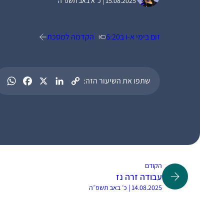
15.08.2025 | כ״א באב תשפ״ה
זום בימי א-ו ב6:20
הקדמה למסכת
שתפו את השיעור הזה:
הקודם
עבודה זרה נז
14.08.2025 | כ׳ באב תשפ״ה