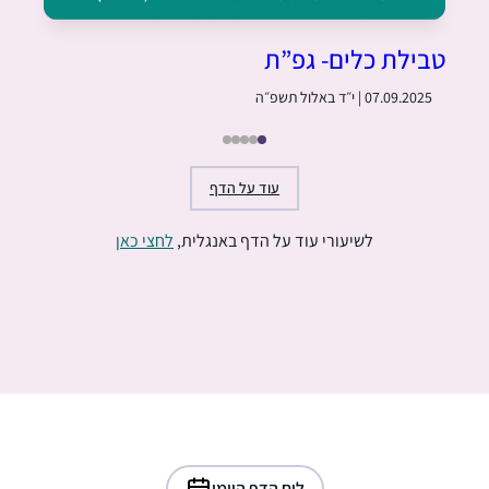
טבילת כלים- גפ”ת
07.09.2025 | י״ד באלול תשפ״ה
עוד על הדף
לשיעורי עוד על הדף באנגלית,
לחצי כאן
לוח הדף היומי