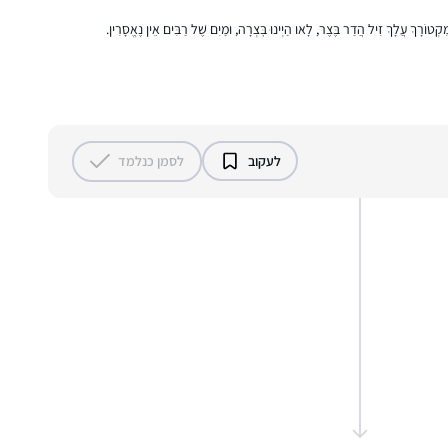
מִקְטוֹרָךְ עֲלָךְ זִיל הֲדַר בֶּצֶר, לָאו הַיְינוּ בׇּצְרָה, וּמַיִם שֶׁל רַבִּים אֵין נֶאֱסָרִין.
התחלתי ללמוד דף יומי לפני שנתיים, עם מסכת
שבת. בהתחלה ההתמדה היתה קשה אבל בזכות
הקורונה והסגרים הצלחתי להדביק את הפערים
בשבתות הארוכות, לסיים את מסכת שבת
ולהמשיך עם המסכתות הבאות. עכשיו אני
אילנה שכנוביץ
לעקוב
לסמן כנלמד
מסיימת בהתרגשות רבה את מסכת חגיגה וסדר
מודיעין, ישראל
מועד ומחכה לסדר הבא!
סיום השס לנשים נתן לי מוטביציה להתחיל
ללמוד דף יומי. עד אז למדתי גמרא בשבתות
ועשיתי כמה סיומים. אבל לימוד יומיומי זה שונה
לגמרי ופתאום כל דבר שקורה בחיים מתקשר