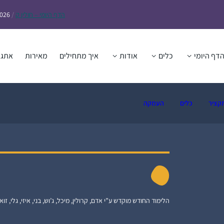
הדף
היומי – חולין ק
/
2026
דף היומי
כלים
אודות
איך מתחילים
מאירות
אתגר
קציר
כלים
העמקה
הלימוד החודש מוקדש ע”י אדם, קרולין, מיכל, ג’וש, בני, איזי, גלי, זואי