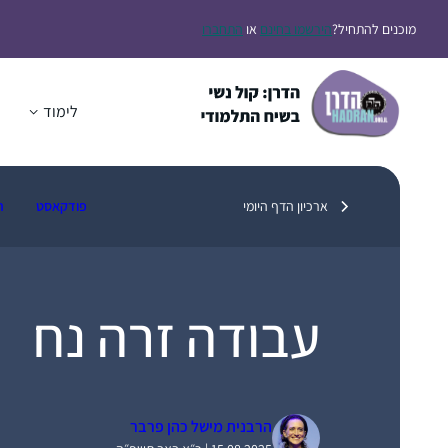
דלג
מוכנים להתחיל?
הירשמו בחינם
או
התחברו
תוכן
לימוד
ה
ארכיון הדף היומי
פודקאסט
ת
עבודה זרה נח
הרבנית מישל כהן פרבר