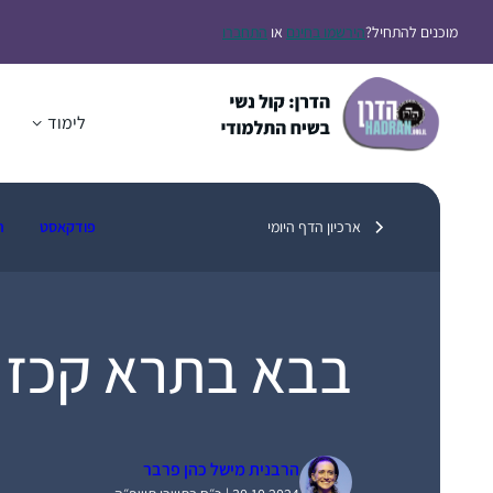
דלג
מוכנים להתחיל?
הירשמו בחינם
או
התחברו
תוכן
לימוד
ה
ארכיון הדף היומי
פודקאסט
ת
בבא בתרא קכז
הרבנית מישל כהן פרבר