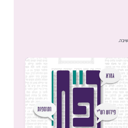
התחלתי ללמוד גמרא בבית הספר בגיל צעיר
שיבה.
והתאהבתי. המשכתי בכך כל חיי ואף היייתי מורה
לגמרא בבית הספר שקד בשדה אליהו (בית
הספר בו למדתי בילדותי)בתחילת מחזור דף יומי
הנוכחי החלטתי להצטרף ובע”ה מקווה להתמיד
אריאלה ביגמן
ולהמשיך. אני אוהבת את המפגש עם הדף את
מעלה גלבוע, ישראל
"דרישות השלום ” שמקבלת מקשרים עם דפים
אחרים שלמדתי את הסנכרון שמתחולל בין
התכנים.
התחלתי ללמוד את הדף היומי מעט אחרי שבני