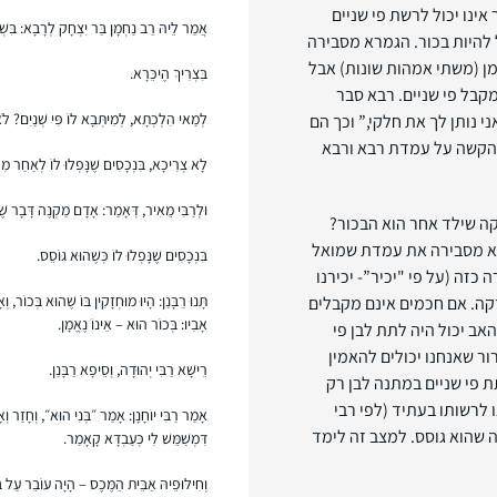
נו יכול לרשת פי שניים
אֲמַר לֵיהּ רַב נַחְמָן בַּר יִצְחָק לְרָבָא: בִּשְׁלָ
 להיות בכור. הגמרא מסבירה
מן (משתי אמהות שונות) אבל
בִּצְרִיךְ הֶיכֵּרָא.
מקבל פי שניים. רבא סבר
לְמַאי הִלְכְתָא, לְמִיתְּבָא לוֹ פִּי שְׁנַיִם? לֹא
 נותן לך את חלקי,” וכך הם
א הקשה על עמדת רבא ורבא
לָא צְרִיכָא, בִּנְכָסִים שֶׁנָּפְלוּ לוֹ לְאַחַר מִכ
וּלְרַבִּי מֵאִיר, דְּאָמַר: אָדָם מַקְנֶה דָּבָר שׁ
קה שילד אחר הוא הבכור?
רא מסבירה את עמדת שמואל
בִּנְכָסִים שֶׁנָּפְלוּ לוֹ כְּשֶׁהוּא גּוֹסֵס.
זה (על פי "יכיר”- יכירנו
תָּנוּ רַבָּנַן: הָיוּ מוּחְזָקִין בּוֹ שֶׁהוּא בְּכוֹר,
קה. אם חכמים אינם מקבלים
אָבִיו: בְּכוֹר הוּא – אֵינוֹ נֶאֱמָן.
ב יכול היה לתת לבן פי
ור שאנחנו יכולים להאמין
רֵישָׁא רַבִּי יְהוּדָה, וְסֵיפָא רַבָּנַן.
ת פי שניים במתנה לבן רק
ו לרשותו בעתיד (לפי רבי
אָמַר רַבִּי יוֹחָנָן: אָמַר ״בְּנִי הוּא״, וְחָזַר ו
 שהוא גוסס. למצב זה לימד
דִּמְשַׁמֵּשׁ לִי כְּעַבְדָּא קָאָמַר.
וְחִילּוּפֵיהּ אַבֵּית הַמֶּכֶס – הָיָה עוֹבֵר עַל ב