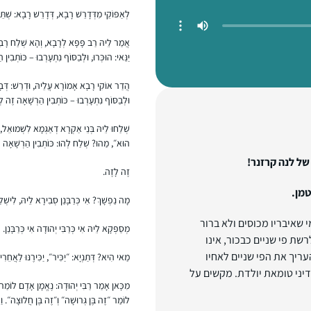
לְאַפּוֹקֵי מִדְּדָרֵשׁ רָבָא, דְּדָרֵשׁ רָבָא: שְׁתֵּי
אֲמַר לֵיהּ רַב פָּפָּא לְרָבָא, וְהָא שְׁלַח רָבִין: 
יַנַּאי: הוּכְּרוּ, וּלְבַסּוֹף נִתְעָרְבוּ – כּוֹתְבִ
הֲדַר אוֹקִי רָבָא אָמוֹרָא עֲלֵיהּ, וּדְרַשׁ: דְּבָרִי
וּלְבַסּוֹף נִתְעָרְבוּ – כּוֹתְבִין הַרְשָׁאָה זֶה ל
שְׁלַחוּ לֵיהּ בְּנֵי אַקְרָא דְאַגְמָא לִשְׁמוּאֵל, י
הוּא״, מַהוּ? שְׁלַח לְהוּ: כּוֹתְבִין הַרְשָׁאָה
של לנה קרזנר!
זֶה לָזֶה.
טמן.
מָה נַפְשָׁךְ? אִי כְּרַבָּנַן סְבִירָא לֵיהּ, לִישְׁלַח
י שאיבריו מכוסים ולא ברור
מְסַפְּקָא לֵיהּ אִי כְּרַבִּי יְהוּדָה אִי כְּרַבָּנַן.
רשת פי שניים כבכור, אינו
העריך את הפי שניים לאחיו
מַאי הִיא? דְּתַנְיָא: ״יַכִּיר״, יַכִּירֶנּוּ לַאֲחֵרִ
דיני טומאת יולדת. מקשים על
מִכָּאן אָמַר רַבִּי יְהוּדָה: נֶאֱמָן אָדָם לוֹמַר: ״
לוֹמַר ״זֶה בֶּן גְּרוּשָׁה״ וְ״זֶה בֶּן חֲלוּצָה״. ו