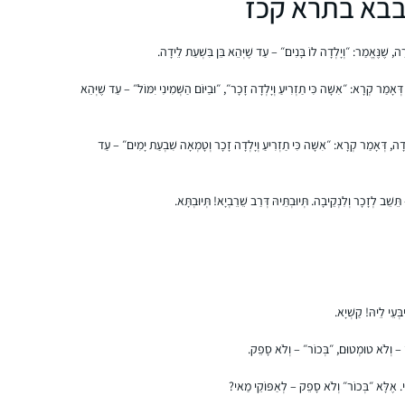
בא בתרא קכז
 שֶׁנֶּאֱמַר: ״וְיָלְדָה לוֹ בָּנִים״ – עַד שֶׁיְּהֵא בֵּן בִּשְׁעַת לֵידָה.
ְאָמַר קְרָא: ״אִשָּׁה כִּי תַזְרִיעַ וְיָלְדָה זָכָר״, ״וּבַיּוֹם הַשְּׁמִינִי יִמּוֹל״ – עַד שֶׁיְּהֵא
התחלתי ללמוד דף יומי ממסכת נידה כי זה היה
חומר הלימוד שלי אז. לאחר הסיום הגדול בבנייני
האומה החלטתי להמשיך. וב”ה מאז עם הפסקות
ה, דְּאָמַר קְרָא: ״אִשָּׁה כִּי תַזְרִיעַ וְיָלְדָה זָכָר וְטָמְאָה שִׁבְעַת יָמִים״ – עַד
קטנות של קורונה ולידה אני משתדלת להמשיך
זה משפיע מאוד על היום יום שלי ועל אף שאני
ולהיות חלק.
ֵּשֵׁב לְזָכָר וְלִנְקֵיבָה. תְּיוּבְתֵּיהּ דְּרַב שֵׁרֵבְיָא! תְּיוּבְתָּא.
עסוקה בלימודי הלכה ותורה כל יום, זאת
המסגרת הקבועה והמחייבת ביותר שיש לי.
מוריה תעסן מיכאלי
גבעת הראל, ישראל
ְּעֵי לֵיהּ! קַשְׁיָא.
בֵּן״ – וְלֹא טוּמְטוּם, ״בְּכוֹר״ – וְלֹא סָפֵק.
ֵּי. אֶלָּא ״בְּכוֹר״ וְלֹא סָפֵק – לְאַפּוֹקֵי מַאי?