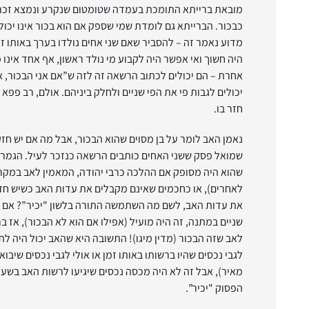
מובאת ברייתא התומכת בעמדה שטומטום שנקרע ונמצא זכר אי
כבכור. הברייתא גם לומדת שמי שספק אם הוא בכור אינו יכול
מדוע נאמר זה – להסביר שאם שני אחים נולדו בערך באותו ז
היה חשוך ואי אפשר היה לקבוע מי נולד ראשון, אף אחד אינו 
אחרת – הם יכולים לכתוב הרשאה זה לזה ש”אם אני הבכור, אני
יכולים לגבות פי את הפי שניים ולחלק ביניהם. אולם, רב פפ
חזר בו.
נאמן האב לומר על בן מסוים שהוא הבכור, אבל מה אם יש חז
שמואל פסק ששני האחים כותבים הרשאה כנזכר לעיל. הגמ
שהוא היה מסופק אם ההלכה כרבי יהודה, המאמין לאב במקרה כ
לאחרים), או כחכמים שאינם מקבלים את עדות האב כשיש חז
את עדות האב, לשם מה השתמשה התורה בלשון "יכיר”? אם הא
שניים במתנה, זה היה מועיל (אפילו אם הוא לא הבכור), אז בר
לאב שזה הבכור (מדין מיגו)! התשובה היא שהאב יכול היה לת
לגבי נכסים שהיו ברשותו באותו זמן או אולי לגבי נכסים שיבוא
מאיר), אבל זה לא היה מכסה נכסים שיגיעו לרשות האב בשעה
הפסוק "יכיר”.