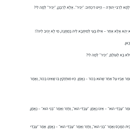
לדף היומי.
קרן פוגל
מָא לְרַבִּי יְהוּדָה – הַיְינוּ דִּכְתִיב: ״יַכִּיר״. אֶלָּא לְרַבָּנַן, ״יַכִּיר״ לְמָה לִי?
רתמים, ישראל
 יְהֵא אֶלָּא אַחֵר – אִילּוּ בָּעֵי לְמִיתְּבָא לֵיהּ בְּמַתָּנָה, מִי לָא יָהֵיב לֵיהּ?!
ָּאן.
ֶלֹּא בָּא לָעוֹלָם, ״יַכִּיר״ לְמָה לִי?
התחלתי מעט לפני תחילת הסבב הנוכחי. אני
נהנית מהאתגר של להמשיך להתמיד, מרגעים
 וְאָמַר אָבִיו עַל אַחֵר שֶׁהוּא בְּכוֹר – נֶאֱמָן. הָיוּ מוּחְזָקִין בּוֹ שֶׁאֵינוֹ בְּכוֹר, וְאָמַר
של "אהה, מפה זה הגיע!” ומהאתגר
האינטלקטואלי
אילת-חן ודלר
לוד, ישראל
ְאָמַר ״עַבְדִּי הוּא״ – אֵינוֹ נֶאֱמָן. ״עַבְדִּי הוּא״, וְחָזַר וְאָמַר ״בְּנִי הוּא״ – נֶאֱמָן,
ֵּית הַמֶּכֶס וְאָמַר ״בְּנִי הוּא״, וְחָזַר וְאָמַר ״עַבְדִּי הוּא״ – נֶאֱמָן. אָמַר ״עַבְדִּי