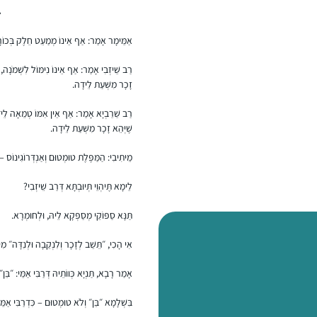
ב
אַמֵּימָר אָמַר: אַף אֵינוֹ מְמַעֵט חֵלֶק בְּכוֹרָה,
רַב שֵׁיזְבִי אָמַר: אַף אֵינוֹ נִימּוֹל לִשְׁמֹנָה, דּ
זָכָר מִשְּׁעַת לֵידָה.
רַב שֵׁרֵבְיָא אָמַר: אַף אֵין אִמּוֹ טְמֵאָה לֵידָ
שֶׁיְּהֵא זָכָר מִשְּׁעַת לֵידָה.
מֵיתִיבִי: הַמַּפֶּלֶת טוּמְטוּם וְאַנְדְּרוֹגִינוֹס – ת
לֵימָא תֶּיהְוֵי תְּיוּבְתָּא דְּרַב שֵׁיזְבִי?
תַּנָּא סַפּוֹקֵי מְסַפְּקָא לֵיהּ, וּלְחוּמְרָא.
אִי הָכִי, ״תֵּשֵׁב לְזָכָר וְלִנְקֵבָה וּלְנִדָּה״ מִיב
אָמַר רָבָא, תַּנְיָא כְּווֹתֵיהּ דְּרַבִּי אַמֵּי: ״
בִּשְׁלָמָא ״בֵּן״ וְלֹא טוּמְטוּם – כִּדְרַבִּי אַמ