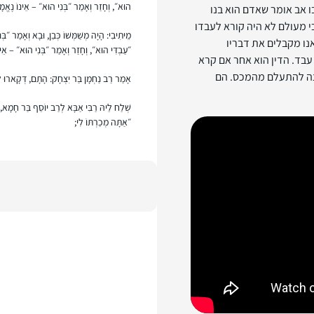
הוּא״, וְחָזַר וְאָמַר ״בְּנִי הוּא״ – אֵינוֹ נֶאֱמָן
ו אב אומר שאדם הוא בנו
י מעולם לא היה קורא לעבדו
מֵיתִיבִי: הָיָה מְשַׁמְּשׁוֹ כְּבֵן, וּבָא וְאָמַר ״בּ
אנו מקבלים את דבריו
״עַבְדִּי הוּא״, וְחָזַר וְאָמַר ״בְּנִי הוּא״ – אֵינ
עבד. הדין הוא אחר אם קרא
רצה להתעלם מהמכס. הם
אָמַר רַב נַחְמָן בַּר יִצְחָק: הָתָם, דְּקָארוּ
שְׁלַח לֵיהּ רַבִּי אַבָּא לְרַב יוֹסֵף בַּר חָמָא, ה
״אַתָּה מְכַרְתּוֹ לִי;