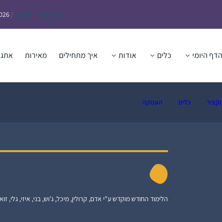
הדף
היומי – חולין ק
/
2026
דף היומי
כלים
אודות
איך מתחילים
מאירות
אתגר
קציר
כלים
העמקה
הלימוד החודש מוקדש ע”י אדם, קרולין, מיכל, ג’וש, בני, איזי, גלי, זואי