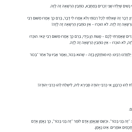
 נָשִׁים שֶׁיָּלְדוּ שְׁנֵי זְכָרִים בְּמַחֲבֵא, כּוֹתְבִין הַרְשָׁאָה זֶה לָזֶה.
כבר סיפרתי בסיום של מועד קטן.
דָּבָר זֶה שָׁאַלְתִּי לְכׇל רַבּוֹתַי וְלֹא אָמְרוּ לִי דָּבָר, בְּרַם כָּךְ אָמְרוּ מִשּׁוּם רַבִּי
ין הַרְשָׁאָה זֶה לָזֶה. לֹא הוּכְּרוּ – אֵין כּוֹתְבִין הַרְשָׁאָה זֶה לָזֶה!
הלימוד מאוד משפיעה על היום שלי כי אני
לומדת עם רבנית מישל על הבוקר בזום. זה נותן
ם שֶׁאָמַרְתִּי לָכֶם – טָעוּת הֵן בְּיָדִי, בְּרַם כָּךְ אָמְרוּ מִשּׁוּם רַבִּי יַנַּאי: הוּכְּרוּ
טון לכל היום – בסיס למחשבות שלי .זה זכות
ְזֶה, לֹא הוּכְּרוּ – אֵין כּוֹתְבִין הַרְשָׁאָה זֶה לָזֶה.
גדול להתחיל את היום בלימוד ובתפילה. תודה
שרה ברלוביץ
רבה !
ירושלים, ישראל
ְלַמְּדֵנוּ רַבֵּינוּ: הָיוּ מוּחְזָקִין בָּזֶה – שֶׁהוּא בְּכוֹר, וְאָמַר אָבִיו עַל אַחֵר ״בְּכוֹר
 לְהוּ כְּרַבָּנַן; אִי כְּרַבִּי יְהוּדָה סְבִירָא לֵיהּ, לִישְׁלַח לְהוּ כְּרַבִּי יְהוּדָה!
סיום השס לנשים נתן לי מוטביציה להתחיל
ים.
ללמוד דף יומי. עד אז למדתי גמרא בשבתות
זֶה בְּנִי בְּכוֹר״. וּכְשֵׁם שֶׁנֶּאֱמָן אָדָם לוֹמַר ״זֶה בְּנִי בְּכוֹר״, כָּךְ נֶאֱמָן אָדָם
ועשיתי כמה סיומים. אבל לימוד יומיומי זה שונה
ַחֲכָמִים אוֹמְרִים: אֵינוֹ נֶאֱמָן.
לגמרי ופתאום כל דבר שקורה בחיים מתקשר