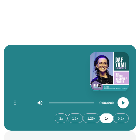
0:00
0:00
2x
1.5x
1.25x
1x
0.5x