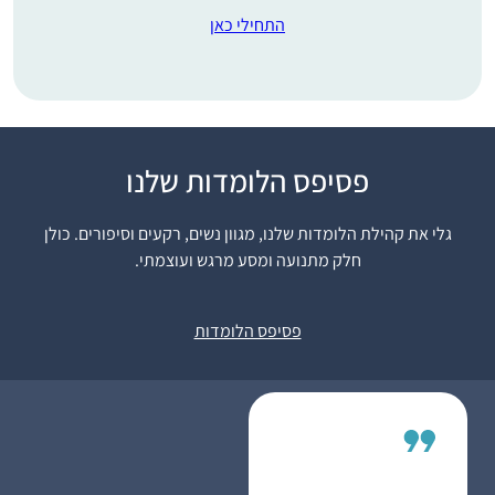
התחילי כאן
פסיפס הלומדות שלנו
התחלתי ללמוד בשנת
המדרשה במגדל עוז,
גלי את קהילת הלומדות שלנו, מגוון נשים, רקעים וסיפורים. כולן
בינתיים נהנית מאוד
חלק מתנועה ומסע מרגש ועוצמתי.
מהלימוד ומהגמרא,
מעניין ומשמח מאוד!
אוריה קסנר
משתדלת להצליח לעקוב
חיפה , ישראל
פסיפס הלומדות
כל יום, לפעמים משלימה
קצת בהמשך השבוע..
מרגישה שיש עוגן מקובע
ביום שלי והוא משמח
מאוד!