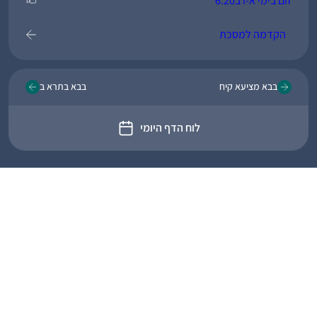
זום בימי א-ו ב6:20
הקדמה למסכת
בבא מציעא קיח
בבא בתרא ב
לוח הדף היומי