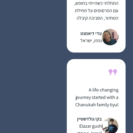
התחלתי כשהייתי בחופש,
עם הפרסומים על תחילת
המחזור, הסביבה קיבלה
את זה כמשהו מתמיד
ומשמעותי ובהערכה,
עדי דיאמנט
הלימוד זה עוגן יציב ביום
גמזו, ישראל
יום, יש שבועות יותר ויש
שפחות אבל זה משהו
שנמצא שם אמין ובעל
משמעות בחיים שלי….
A life-changing
journey started with a
Chanukah family tiyul
to Zippori, home of
בקי גולדשטיין
the Sanhedrin 2 years
Elazar gush
ago and continued