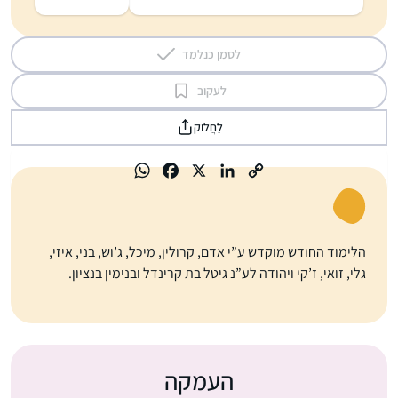
לסמן כנלמד
לעקוב
לַחֲלוֹק
הלימוד החודש מוקדש ע”י אדם, קרולין, מיכל, ג’וש, בני, איזי,
גלי, זואי, ז’קי ויהודה לע”נ גיטל בת קרינדל ובנימין בנציון.
העמקה