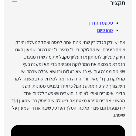
תקציר
טקסט ההדרן
מהו סיום
אם יש ירק הגדל בין שתי גינות אחת למטה ואחד למעלה והירק
צומח ביניהם, יש מחלוקת בין ר’ מאיר, ר’ יהודה ור’ שמעון האם
הירק לעליון, לתחתון או העליון מקבל את מה שידו מגעת.
הגמרא מצמצת את המחלוקת ומביאה ברייתא ומשנה בעץ
שצומח ממנה עוד עץ בנושא בעלות ובנושא ערלה שבהם יש
מחלוקת בין ר’ מאיר ור’ יהודה הדומה למלחלוקת במשנה. למה
היא צורך להזכיר את שניהם? כי אחד בענייני ממונות והשני
בדיניי איסורים ואולי לא היינו חושבים שאפשר ללמוד אחד
מהשני. אפרים ספרא מצטט את ריש לקיש הפוסק כר’ שמעון (עד
ידו מגעת) וגם שבור מלכה, המלך הפרסי, שיבח את ר’ שמעון על
שיטתו.