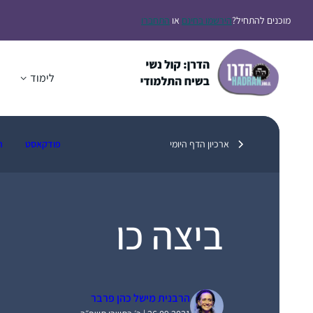
דלג
מוכנים להתחיל?
הירשמו בחינם
או
התחברו
תוכן
לימוד
ה
ארכיון הדף היומי
פודקאסט
ת
ביצה כו
הרבנית מישל כהן פרבר