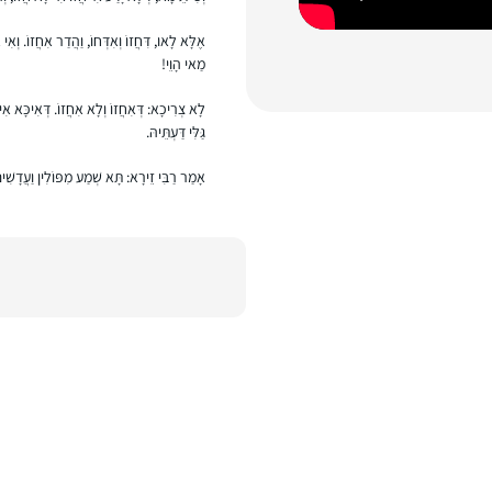
אֶלָּא לָאו, דִּחֲזוֹ וְאִדְּחוֹ, וַהֲדַר אִחֲזוֹ. וְ
מַאי הָוֵי!
לָא צְרִיכָא: דְּאִחֲזוֹ וְלָא אִחֲזוֹ. דְּאִיכָּא אִינ
גַּלִּי דַּעְתֵּיהּ.
אָמַר רַבִּי זֵירָא: תָּא שְׁמַע מִפּוֹלִין וַעֲדָשִׁי