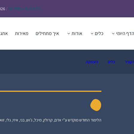
הדף
היומי – חולין צח
/
026
דף היומי
כלים
אודות
איך מתחילים
מאירות
אתגר
קציר
כלים
העמקה
הלימוד החודש מוקדש ע”י אדם, קרולין, מיכל, ג’וש, בני, איזי, גלי, זואי