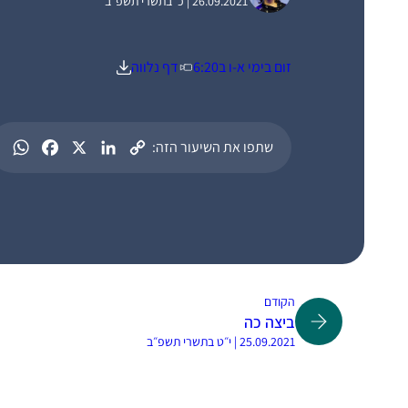
26.09.2021 | כ׳ בתשרי תשפ״ב
זום בימי א-ו ב6:20
דף נלווה
שתפו את השיעור הזה:
הקודם
ביצה כה
25.09.2021 | י״ט בתשרי תשפ״ב