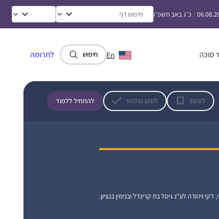
רציתי להצטרף לזה וזאת הייתה ההזדמנות
06.08.2
/
כ״ג באב תשפ״ו
בשבילי. הצטרפתי במסכת שקלים ובאמצע
שבות בראלי
הייתה הפסקה קצרה. כיום אני כבר לומדת
עתניאל, ישראל
באולפנה ולומדת דף יומי לבד מתוך גמרא של
 סוכה
לתרומה
En
חיפוש
טיינזלץ.
לעקוב
לסמן כנלמד
להתחיל ללמוד
הייתי לפני שנתיים בסיום הדרן נשים בבנייני
האומה והחלטתי להתחיל. אפילו רק כמה דפים,
אולי רק פרק, אולי רק מסכת… בינתיים סיימתי
רבע שס ותכף את כל סדר מועד בה.
הסביבה תומכת ומפרגנת. אני בת יחידה עם
עדנה גרוס
ארבעה אחים שכולם לומדים דף יומי. מדי פעם
מרכז שפירא, ישראל
, ז’קי ויהודה לע”נ גיטל בת קרינדל ובנימין בנציון.
אנחנו עושים סיומים יחד באירועים משפחתיים.
ממש מרגש. מסכת שבת סיימנו כולנו יחד עם