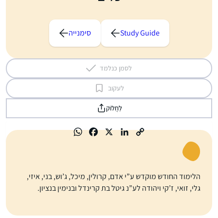
Study Guide
סימנייה
לסמן כנלמד
לעקוב
לַחֲלוֹק
הלימוד החודש מוקדש ע”י אדם, קרולין, מיכל, ג’וש, בני, איזי,
גלי, זואי, ז’קי ויהודה לע”נ גיטל בת קרינדל ובנימין בנציון.