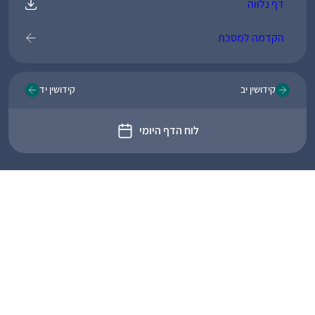
דף נלווה
הקדמה למסכת
קידושין יב
קידושין יד
לוח הדף היומי