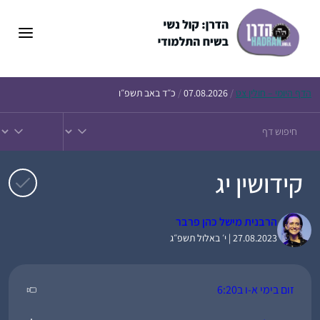
דלג
תוכן
הדף
היומי – חולין צט
/
07.08.2026
/
כ״ד באב תשפ״ו
קידושין יג
הרבנית מישל כהן פרבר
27.08.2023 | י׳ באלול תשפ״ג
זום בימי א-ו ב6:20