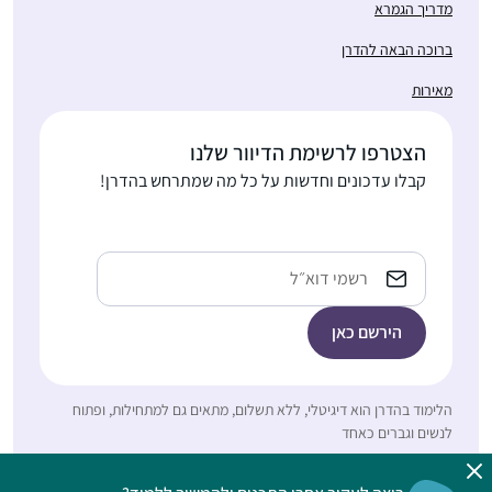
מדריך הגמרא
ברוכה הבאה להדרן
מאירות
התחלתי ללמוד דף יומי
ממסכת נידה כי זה היה
חומר הלימוד שלי אז.
הצטרפו לרשימת הדיוור שלנו
לאחר הסיום הגדול
קבלו עדכונים וחדשות על כל מה שמתרחש בהדרן!
זה משפיע מאוד על היום
בבנייני האומה החלטתי
יום שלי ועל אף שאני
להמשיך. וב”ה מאז עם
עסוקה בלימודי הלכה
הפסקות קטנות של
כתובת
ותורה כל יום, זאת
קורונה ולידה אני
אימייל
מוריה תעסן
המסגרת הקבועה
משתדלת להמשיך
מיכאלי
והמחייבת ביותר שיש לי.
ולהיות חלק.
גבעת הראל,
ישראל
הלימוד בהדרן הוא דיגיטלי, ללא תשלום, מתאים גם למתחילות, ופתוח
לנשים וגברים כאחד