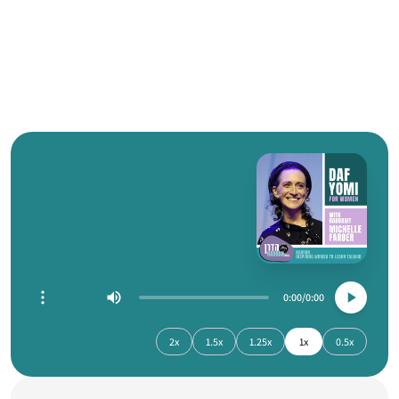
0:00
0:00
2x
1.5x
1.25x
1x
0.5x