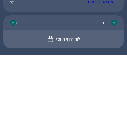
הקדמה למסכת
נזיר ד
נזיר ו
לוח הדף היומי