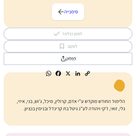
סימנייה
לסמן כנלמד
לעקוב
לַחֲלוֹק
הלימוד החודש מוקדש ע”י אדם, קרולין, מיכל, ג’וש, בני, איזי,
גלי, זואי, ז’קי ויהודה לע”נ גיטל בת קרינדל ובנימין בנציון.