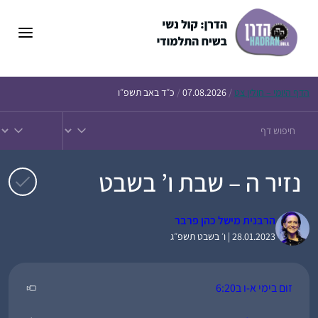
דלג
תוכן
הדף
היומי – חולין צט
/
07.08.2026
/
כ״ד באב תשפ״ו
נזיר ה – שבת ו’ בשבט
הרבנית מישל כהן פרבר
28.01.2023 | ו׳ בשבט תשפ״ג
זום בימי א-ו ב6:20