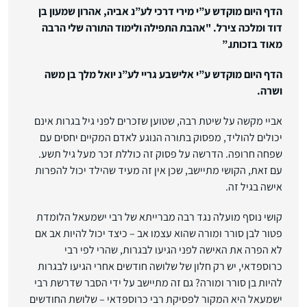
הדף היום מוקדש ע”י מירי דרכי לע”נ אביה, אהרון שמעון בן
דוד ומלכה צירל. "אהבת התפילה ולימוד התורה שלי הרבה
מאוד בזכותו.”
הדף היום מוקדש ע”י אלישבע גריי לע”נ יואל מלך בן משה
ושרה.
אביי מקשה על שיטת רבה, שטוען שזכרים לפני גיל בגרות אינם
יכולים להוליד, מפסוק בתורה הנוגע לאדם המקיים יחסים עם
שפחה חרופה. הדרשה על פסוק זה כוללת זכר מעל גיל תשע.
עם זאת, הקושי מתיישב, שכן אין זה מעיד שהילד יכול להפרות
אישה בגיל זה.
קושי נוסף מועלה נגד רבה מברייתא של רבי ישמעאל הלומדת
פטור לבן סורר ומורה שהוא עצמו אב – כיצד יכול להיות אב אם
לא הפרה את האישה לפני הגיעו לבגרות, שהרי לפי רבי
כרוספדאי, יש רק חלון של שלושה חודשים אחרי הגיעו לבגרות
להיות בן סורר ומורה? גם זה מתיישב על ידי הסבר שדרשת רבי
ישמעאל היא המקור לפסיקת רבי כרוספדאי – שלושת החודשים