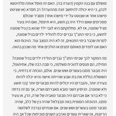
מושלם עם בנה הקטין (הערה בה). האם זה פוסל אותה מלהינשא
לכהן, כי היא יכולה להיחשב זונה מההערה? רב חסדא (או שציטט
מישהו אחר או שצוטט על ידי מישהו אחר) מסביר שכולם
מסכימים שאם הילד היה בן תשע, היא תיפסל, ואם היה צעיר
מגיל שמונה, אז לא. מחלוקתם היא לגבי ילד שהוא בין גיל שמונה
לתשע, כי בימי התנ”ך גברים יכלו להוליד ילדים בגיל שמונה,
למרות שכבר בימי התנאים, זה לא היה המצב עוד. הויכוח הוא
האם אנו לומדים מאותם זמנים או הולכים אחר מה שנכון בהווה.
מה המקור לכך שבימי התנ”ך גברים הולידו ילדים בגיל שמונה?
תחילה, הם מנסים להוכיח משלמה, כי סבה רבה שלו, אחיתופל,
היה מבוגר ממנו בעשרים ושש שנים. אולם, הוכחה זו נדחית, כי
השושלת כוללת את בת-שבע שהייתה אישה והיא יכלה להיות
צעירה יותר, והגברים היו יכולים להיות מבוגרים יותר (בני תשע
ולא שמונה). הניסיון השני מובא מאברהם ושרה, אך גם זה נדחה
כי לא ברור אם אברהם היה מבוגר מאביה של שרה, הרן, או צעיר
ממנו. ההוכחה הסופית באה מבצלאל שהיה נין של כלב, שהיה
מבוגר ממנו בעשרים ושש שנים. אם שנתיים נצרכה לשלושה
הריונות, אז שארית עשרים וארבע השנים מוכיחות שכל אב היה