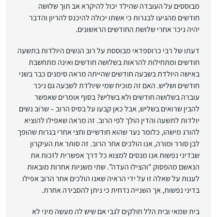
מבוססים על העובדה שהילד יכול להיקרא אב תוך שלושה
חודשים מהגיעו לבגרות כי אשתו יכולה להיכנס להריון והדבר
יהיה ניכר אחרי שלושת החודשים הראשונים.
דעתו של רבי כרוספדאי מבוססת על רוב הנשים היולדות בתשעה
חודשים ומתחילות להראות בשלושה חודשים ואינה מתחשבת
באישה היולדת בשבעה חודשים שהייתה מראה סימנים כבר בשני
חודשים ושליש. האם זה מוכיח שמי שיולדת לשבעה גם ניכר
עוברה בשלושה חודשים ולא בשליש? בסוף אומרים שאפשר
להבין שרואים בשליש, אבל כאן קבעו על בסיס הרוב – שרוב נשים
יולדות לתשעה והדין הולך לפי הרוב. זה מראה שאפילו להוציא
להורג מישהו, כלומר נער שהוא חודשיים וחצי אחרי בגרות שהופך
לבן סורר ומורה, אנו הולכים אחר הרוב. זה סותר את העיקרון
שבדיני נפשות אנו מנסים למצוא כל דרך אפשרית לזכות את
הנאשם מהפסוק "והצילו העדה”. שתי משניות אחרות מובאות
לענות על שאלה זו על ידי הראיה שאנו הולכים אחר הרוב אפילו
בדיני נפשות, אך השנייה נדחית כי ניתן להסבירה אחרת.
בית שמאי ובית הלל חולקים לגבי אם שיש לה מעשה מיני לא