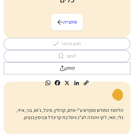
סימנייה
לסמן כנלמד
לעקוב
לַחֲלוֹק
הלימוד החודש מוקדש ע”י אדם, קרולין, מיכל, ג’וש, בני, איזי,
גלי, זואי, ז’קי ויהודה לע”נ גיטל בת קרינדל ובנימין בנציון.