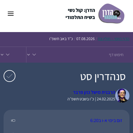
דלג
תוכן
הדף
היומי – חולין צח
/
07.08.2026
/
כ״ד באב תשפ״ו
סנהדרין סט
הרבנית מישל כהן פרבר
24.02.2025 | כ״ו בשבט תשפ״ה
זום בימי א-ו ב6:20