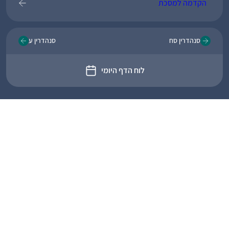
הקדמה למסכת
סנהדרין סח
סנהדרין ע
לוח הדף היומי