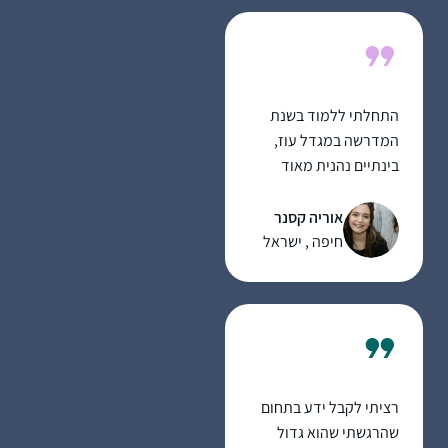
אוהבת שיש עוגן כל יום.
שלי ממש.
התחלתי ללמוד בשנת
המדרשה במגדל עוז,
בינתיים נהנית מאוד
מהלימוד ומהגמרא,
מעניין ומשמח מאוד!
אוריה קסנר
משתדלת להצליח לעקוב
חיפה , ישראל
כל יום, לפעמים משלימה
קצת בהמשך השבוע..
מרגישה שיש עוגן מקובע
ביום שלי והוא משמח
מאוד!
רציתי לקבל ידע בתחום
שהרגשתי שהוא גדול