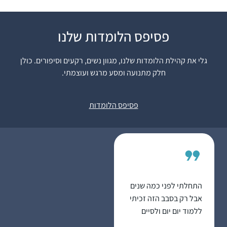
פסיפס הלומדות שלנו
התחלתי ללמוד לפני 4.5
שנים, כשהודיה חברה
גלי את קהילת הלומדות שלנו, מגוון נשים, רקעים וסיפורים. כולן
שלי פתחה קבוצת
חלק מתנועה ומסע מרגש ועוצמתי.
ווטסאפ ללימוד דף יומי
בתחילת מסכת סנהדרין.
קרן רוזנברג
מאז לימוד הדף נכנס
ירושלים, ישראל
פסיפס הלומדות
לתוך היום-יום שלי והפך
לאחד ממגדירי הזהות
שלי ממש.
התחלתי לפני כמה שנים
אבל רק בסבב הזה זכיתי
ללמוד יום יום ולסיים
מסכתות