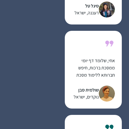
סיגל טל
רעננה, ישראל
אחי, שלומד דף יומי
ממסכת ברכות, חיפש
חברותא ללימוד מסכת
ראש השנה והציע לי.
החברותא היתה מאתגרת
שולמית סבן
טכנית ורוב הזמן נעשתה
נוקדים, ישראל
דרך הטלפון, כך שבסיום
המסכת נפרדו דרכינו.
אחי חזר ללמוד לבד, אבל
אני כבר נכבשתי בקסם