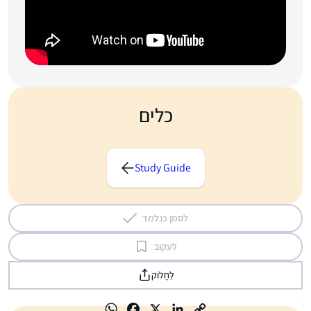
כלים
Study Guide
לסמן כנלמד
לעקוב
לַחֲלוֹק