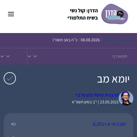
דלג
תוכן
הדף
היומי – חולין ק
/
08.08.2026
/
כ״ה באב תשפ״ו
יומא מב
הרבנית מישל כהן פרבר
23.05.2021 | י״ב בסיון תשפ״א
זום בימי א-ו ב6:20