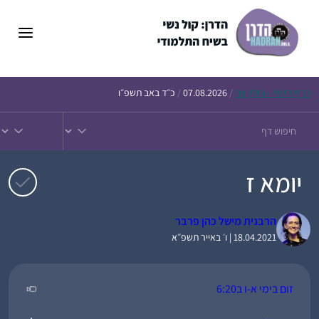
דלג
תוכן
הדף
היומי – חולין צח
/
07.08.2026
/
כ״ד באב תשפ״ו
יומא ז
הרבנית מישל כהן פרבר
18.04.2021 | ו׳ באייר תשפ״א
זום בימי א-ו ב6:20