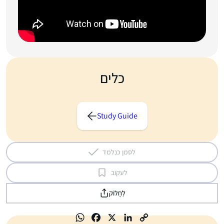
כלים
Study Guide
לסמן כנלמד
לעקוב
לַחֲלוֹק