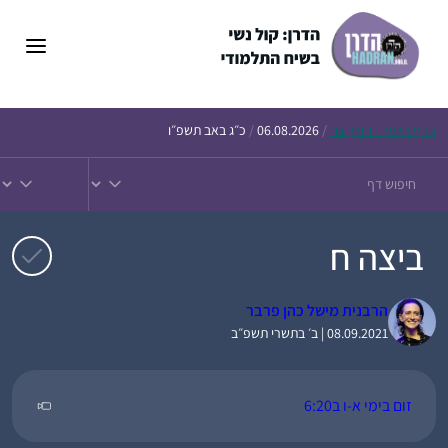
דלג
תוכן
הדף
היומי – חולין צח
/
06.08.2026
/
כ״ג באב תשפ״ו
ביצה ח
הרבנית מישל כהן פרבר
08.09.2021 | ב׳ בתשרי תשפ״ב
זום בימי א-ו ב6:20