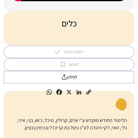
כלים
לסמן כנלמד
לעקוב
לַחֲלוֹק
הלימוד החודש מוקדש ע”י אדם, קרולין, מיכל, ג’וש, בני, איזי,
גלי, זואי, ז’קי ויהודה לע”נ גיטל בת קרינדל ובנימין בנציון.