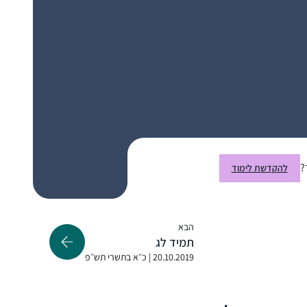
"התחלתי ללמוד דף יומי במחזור הזה, בח’ בטבת
תש””ף. לקחתי על עצמי את הלימוד כדי ליצור
תחום של התמדה יומיומית בחיים, והצטרפתי
לקבוצת הלומדים בבית הכנסת בכפר אדומים.
המשפחה והסביבה מתפעלים ותומכים.
שרה פוּקס
בלימוד שלי אני מתפעלת בעיקר מכך שכדי
כפר אדומים, ישראל
ללמוד גמרא יש לדעת ולהכיר את כל הגמרא. זו
מעין צבת בצבת עשויה שהיא עצומה בהיקפה.”
?
להקדשת לימוד
הבא
הייתי לפני שנתיים בסיום הדרן נשים בבנייני
תמיד לג
האומה והחלטתי להתחיל. אפילו רק כמה דפים,
20.10.2019 | כ״א בתשרי תש״פ
אולי רק פרק, אולי רק מסכת… בינתיים סיימתי
רבע שס ותכף את כל סדר מועד בה.