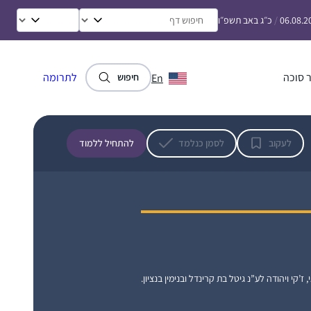
באולפנה ולומדת דף יומי לבד מתוך גמרא של
06.08.2
/
כ״ג באב תשפ״ו
טיינזלץ.
 סוכה
לתרומה
En
חיפוש
למדתי גמרא מכיתה ז- ט ב Maimonides
School ואחרי העליה שלי בגיל 14 לימוד הגמרא,
לעקוב
לסמן כנלמד
להתחיל ללמוד
שלא היה כל כך מקובל בימים אלה, היה די
ספוראדי. אחרי "ההתגלות” בבנייני האומה
התחלתי ללמוד בעיקר בדרך הביתה למדתי
דבי גביר
מפוקקטסים שונים. לאט לאט ראיתי שאני תמיד
חשמונאים, ישראל
חוזרת לרבנית מישל פרבר. באיזה שהוא שלב
התחלתי ללמוד בזום בשעה 7:10 .
היום "אין מצב” שאני אתחיל את היום שלי ללא
, ז’קי ויהודה לע”נ גיטל בת קרינדל ובנימין בנציון.
לימוד עם הרבנית מישל עם כוס הקפה שלי!!