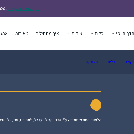
הדף
היומי – חולין צח
/
026
דף היומי
כלים
אודות
איך מתחילים
מאירות
אתגר
קציר
כלים
העמקה
הלימוד החודש מוקדש ע”י אדם, קרולין, מיכל, ג’וש, בני, איזי, גלי, זואי