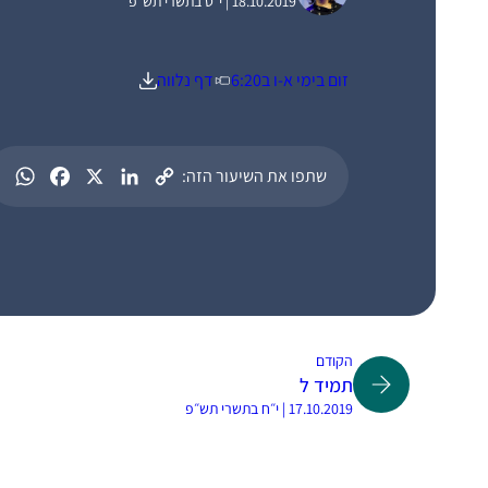
18.10.2019 | י״ט בתשרי תש״פ
זום בימי א-ו ב6:20
דף נלווה
שתפו את השיעור הזה:
הקודם
תמיד ל
17.10.2019 | י״ח בתשרי תש״פ