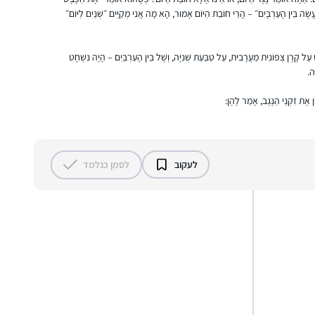
עֲשֶׂה בֵּין הָעַרְבָּיִם״ – הֲרֵי חוֹבַת הַיּוֹם אָמוּר, הָא מָה אֲנִי מְקַיֵּים ״שְׁנַיִם לַיּוֹם״
 קֶרֶן צְפוֹנִית מַעֲרָבִית, עַל טַבַּעַת שְׁנִיָּה, וְשֶׁל בֵּין הָעַרְבַּיִם – הָיָה נִשְׁחָט
לפני 15 שנה, אחרי עשרות שנים של "ג’ינגול” בין
ָה.
משפחה לקריירה תובענית בהייטק, הצטרפתי
ן אֶת זִקְנֵי הַנֶּגֶב, אָמַר לָהֶן:
לשיעורי גמרא במתן רעננה. הלימוד המעמיק
והייחודי של הרבנית אושרה קורן יחד עם קבוצת
הנשים המגוונת הייתה חוויה מאלפת ומעשירה.
יודי אסקוף
לפני כשמונה שנים כאשר מחזור הדף היומי הגיע
רעננה, ישראל
לעקוב
לסמן כנלמד
למסכת תענית הצטרפתי כ”חברותא” לבעלי. זו
השעה היומית שלנו ביחד כאשר דפי הגמרא
משתלבים בחיי היום יום, משפיעים ומושפעים,
וכשלא מספיקים תמיד משלימים בשבת
A friend in the SF Bay Area said in Dec 2019
that she might start listening on her