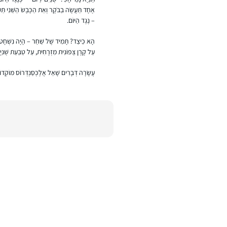
אֶחָד תַּעֲשֶׂה בַבֹּקֶר וְאֵת הַכֶּבֶשׂ הַשֵּׁנִי תַּ
– נֶגֶד הַיּוֹם.
הָא כֵיצַד? תָּמִיד שֶׁל שַׁחַר – הָיָה נִשְׁחָט עַל
עַל קֶרֶן צְפוֹנִית מִזְרָחִית, עַל טַבַּעַת שְׁנִיּ
עֲשָׂרָה דְּבָרִים שָׁאַל אֲלֶכְּסַנְדְּרוֹס מוֹקְדוֹ