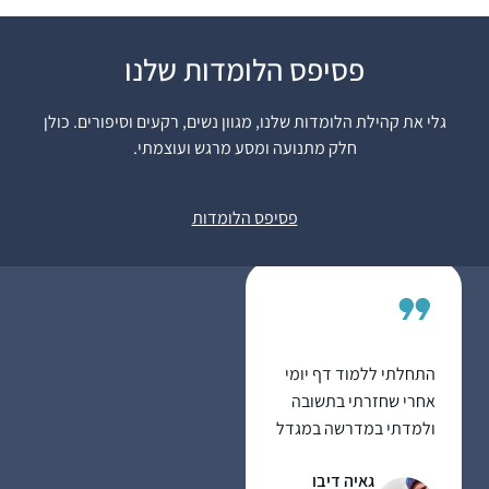
התחלתי ללמוד בשנת
פסיפס הלומדות שלנו
המדרשה במגדל עוז,
בינתיים נהנית מאוד
גלי את קהילת הלומדות שלנו, מגוון נשים, רקעים וסיפורים. כולן
מהלימוד ומהגמרא,
חלק מתנועה ומסע מרגש ועוצמתי.
מעניין ומשמח מאוד!
אוריה קסנר
משתדלת להצליח לעקוב
חיפה , ישראל
פסיפס הלומדות
כל יום, לפעמים משלימה
קצת בהמשך השבוע..
מרגישה שיש עוגן מקובע
ביום שלי והוא משמח
מאוד!
התחלתי ללמוד דף יומי
אחרי שחזרתי בתשובה
ולמדתי במדרשה במגדל
עוז. הלימוד טוב ומספק
גאיה דיבו
חומר למחשבה על