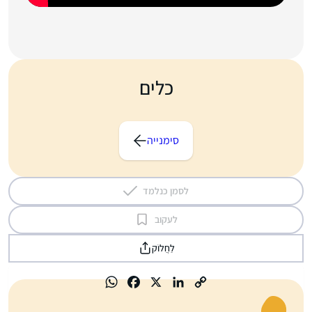
כלים
סימנייה
לסמן כנלמד
לעקוב
לַחֲלוֹק