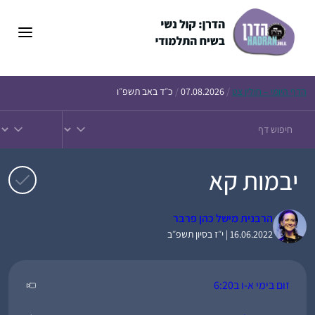
דלג
תוכן
הדף
היומי – חולין צט
/
07.08.2026
/
כ״ד באב תשפ״ו
יבמות קא
הרבנית מישל כהן פרבר
16.06.2022 | י״ז בסיון תשפ״ב
זום בימי א-ו ב6:20