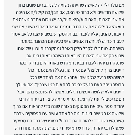
אם נולד ילד/ה לאישה שהייתה נשואה לשני גברים שונים בתוך
שלושה חודשים ולא ברור מי האב, אם הבן/בת קילל/ה או היכה
את שני האבות, האם הוא/היא חייב/ת? יש ויכוח אם זה משנה אם
הוא/היא קילל/ה את שניהם בו זמנית או אחד אחרי השני. אם שני
האבות כהנים, עליו לעבוד בבית המקדש בשבוע שבו כל אב אמור
לעבוד כדי שלא יחשדו אנשים שיש בעיה עם הכהונה באותה
משפחה. מותר לו לקבל חלק באוכל (מהקרבנות וכו’) של אותו
שבוע רק אם שני האבות היו באותו משמר ובאותו בית אב,
שתפקידם יהיה לעבוד בבית המקדש באותו היום בדיוק. כמה
דיינים צריך לחליצה? עם איזה סוג נעל? האם אתה יכול
להשתמש בנעל של מישהו אחר? מה אם לאחד יש רגל
פרוסתטית? האם הנעל צריכה להתאים כמו שצריך? אם אין לך
דיינים אלא שלושה אנשים רגילים, אפשר להשתמש בהם, אבל
הם צריכים לדעת לקרוא. הגמרא מראה כיצד רבי יהודה ורבי
יהודה מפרישים את הפסוקים בצורה שונה כדי להראות אם צריך
שלושה או חמישה דיינים. מה כל אחד עושה עם הפסוקים שבהם
משתמש השני כדי להוכיח את דבריו? בסופו של דבר הם מסיקים
שאפילו רבי יהודה, שדורש חמישה דיינים, שינה את דעתו ודרש