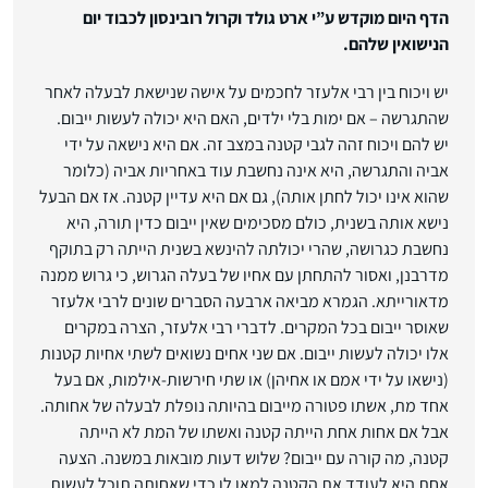
הדף היום מוקדש ע”י ארט גולד וקרול רובינסון לכבוד יום
הנישואין שלהם.
יש ויכוח בין רבי אלעזר לחכמים על אישה שנישאת לבעלה לאחר
שהתגרשה – אם ימות בלי ילדים, האם היא יכולה לעשות ייבום.
יש להם ויכוח זהה לגבי קטנה במצב זה. אם היא נישאה על ידי
אביה והתגרשה, היא אינה נחשבת עוד באחריות אביה (כלומר
שהוא אינו יכול לחתן אותה), גם אם היא עדיין קטנה. אז אם הבעל
נישא אותה בשנית, כולם מסכימים שאין ייבום כדין תורה, היא
נחשבת כגרושה, שהרי יכולתה להינשא בשנית הייתה רק בתוקף
מדרבנן, ואסור להתחתן עם אחיו של בעלה הגרוש, כי גרוש ממנה
מדאורייתא. הגמרא מביאה ארבעה הסברים שונים לרבי אלעזר
שאוסר ייבום בכל המקרים. לדברי רבי אלעזר, הצרה במקרים
אלו יכולה לעשות ייבום. אם שני אחים נשואים לשתי אחיות קטנות
(נישאו על ידי אמם או אחיהן) או שתי חירשות-אילמות, אם בעל
אחד מת, אשתו פטורה מייבום בהיותה נופלת לבעלה של אחותה.
אבל אם אחות אחת הייתה קטנה ואשתו של המת לא הייתה
קטנה, מה קורה עם ייבום? שלוש דעות מובאות במשנה. הצעה
אחת היא לעודד את הקטנה למאן לו כדי שאחותה תוכל לעשות