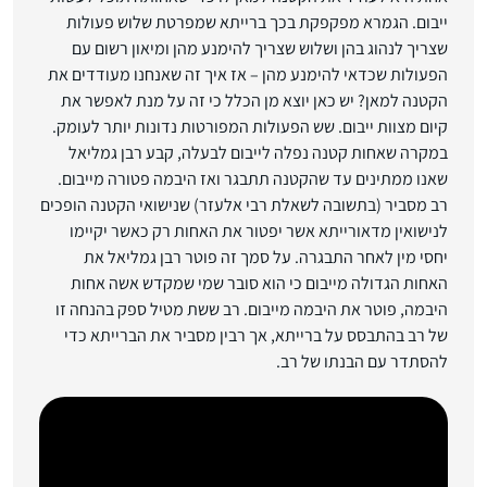
ייבום. הגמרא מפקפקת בכך ברייתא שמפרטת שלוש פעולות
שצריך לנהוג בהן ושלוש שצריך להימנע מהן ומיאון רשום עם
הפעולות שכדאי להימנע מהן – אז איך זה שאנחנו מעודדים את
הקטנה למאן? יש כאן יוצא מן הכלל כי זה על מנת לאפשר את
קיום מצוות ייבום. שש הפעולות המפורטות נדונות יותר לעומק.
במקרה שאחות קטנה נפלה לייבום לבעלה, קבע רבן גמליאל
שאנו ממתינים עד שהקטנה תתבגר ואז היבמה פטורה מייבום.
רב מסביר (בתשובה לשאלת רבי אלעזר) שנישואי הקטנה הופכים
לנישואין מדאורייתא אשר יפטור את האחות רק כאשר יקיימו
יחסי מין לאחר התבגרה. על סמך זה פוטר רבן גמליאל את
האחות הגדולה מייבום כי הוא סובר שמי שמקדש אשה אחות
היבמה, פוטר את היבמה מייבום. רב ששת מטיל ספק בהנחה זו
של רב בהתבסס על ברייתא, אך רבין מסביר את הברייתא כדי
להסתדר עם הבנתו של רב.