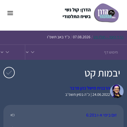
דלג
תוכן
הדף
היומי – חולין צט
/
07.08.2026
/
כ״ד באב תשפ״ו
יבמות קט
הרבנית מישל כהן פרבר
24.06.2022 | כ״ה בסיון תשפ״ב
זום בימי א-ו ב6:20