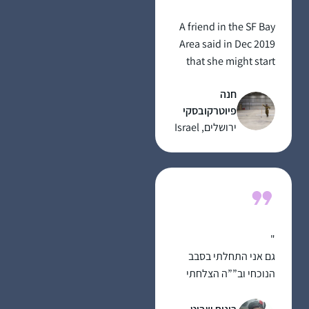
רבה את מסכת חגיגה
A friend in the SF Bay
וסדר מועד ומחכה לסדר
Area said in Dec 2019
הבא!
that she might start
listening on her
חנה
morning drive to work.
פיוטרקובסקי
I mentioned to my
ירושלים, Israel
husband and we
decided to try the Daf
when it began in Jan
2020 as part of our
preparing to make
Aliyah in the summer.
"
גם אני התחלתי בסבב
הנוכחי וב””ה הצלחתי
לסיים את רוב המסכתות .
בזכות הרבנית מישל