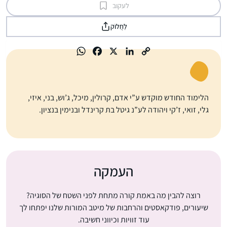
לעקוב
לַחֲלוֹק
הלימוד החודש מוקדש ע”י אדם, קרולין, מיכל, ג’וש, בני, איזי,
גלי, זואי, ז’קי ויהודה לע”נ גיטל בת קרינדל ובנימין בנציון.
העמקה
רוצה להבין מה באמת קורה מתחת לפני השטח של הסוגיה?
שיעורים, פודקאסטים והרחבות של מיטב המורות שלנו יפתחו לך
עוד זוויות וכיווני חשיבה.