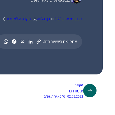
03.05.2022 | ב׳ באייר תשפ״ב
זום בימי א-ו ב6:20
דף נלווה
הקדמה למסכת
שתפו את השיעור הזה:
הקודם
יבמות נו
02.05.2022 | א׳ באייר תשפ״ב