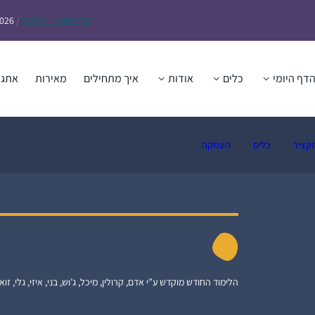
הדף
היומי – חולין ק
/
2026
דף היומי
כלים
אודות
איך מתחילים
מאירות
אתגר
קציר
כלים
העמקה
הלימוד החודש מוקדש ע”י אדם, קרולין, מיכל, ג’וש, בני, איזי, גלי, זואי