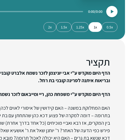
0:00
0:00
2x
1.5x
1.25x
1x
0.5x
תקציר
הדף היום מוקדש ע”י אבי יוניצמן לזכר נשמת אלברט קובני 
ובריאות איתנה לסרינה קובני בת רחל.
הדף היום מוקדש ע”י משפחת כהן, ריי ומייבאום לזכר נשמת
האם המחלוקת במשנה – האם קידושין של איסורי לאוים לכהן
בתרומה – דומה למקרה של פצוע דכא כהן שהתחתן עם בת י
בין המקרים, אז רבא ואביי מוכיחים (כל אחד בדרך אחרת) ש
פירש כפי הדעה של האחר? ר’ יוחנן שאל את ר’ אושעיא שאלה
דכא שנשא בת גרים – האם היא יכולה לאכול תרומה? מובא מ