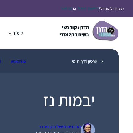
דלג
מוכנים להתחיל?
הירשמו בחינם
או
התחברו
תוכן
לימוד
ה
ארכיון הדף היומי
פודקאסט
ת
יבמות נז
הרבנית מישל כהן פרבר