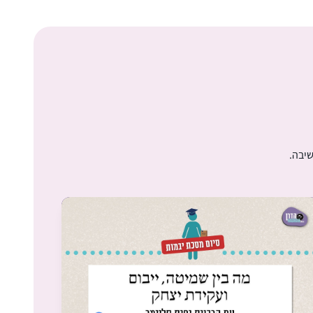
the Sanhedrin 2 years ago and continued
with the Syum in Binanei Hauma where I
was awed by the energy of 3000 women
בקי גולדשטיין
dedicated to learning daf Yomi. Opening
Elazar gush etzion, Israel
my morning daily with a fresh daf, I am
excited with the new insights I find
enriching my life and opening new and
deeper horizons for me.
שיבה.
התחלתי ללמוד דף יומי לפני שנתיים, עם מסכת
שבת. בהתחלה ההתמדה היתה קשה אבל בזכות
הקורונה והסגרים הצלחתי להדביק את הפערים
בשבתות הארוכות, לסיים את מסכת שבת
ולהמשיך עם המסכתות הבאות. עכשיו אני
אילנה שכנוביץ
מסיימת בהתרגשות רבה את מסכת חגיגה וסדר
מודיעין, ישראל
מועד ומחכה לסדר הבא!