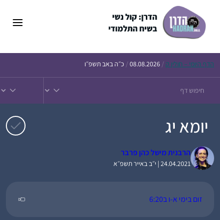
דלג
תוכן
הדף
היומי – חולין ק
/
08.08.2026
/
כ״ה באב תשפ״ו
יומא יג
הרבנית מישל כהן פרבר
24.04.2021 | י״ב באייר תשפ״א
זום בימי א-ו ב6:20