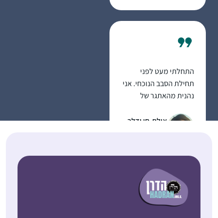
לצבור פער, ומחכות
ליבמות 🙂
התחלתי מעט לפני
תחילת הסבב הנוכחי. אני
נהנית מהאתגר של
להמשיך להתמיד,
מרגעים של "אהה, מפה
אילת-חן ודלר
זה הגיע!” ומהאתגר
לוד, ישראל
האינטלקטואלי
התחלתי ללמוד בסבב