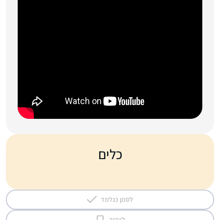
כלים
לסמן כנלמד
לעקוב