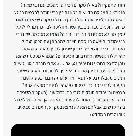
חוזר לתפקידו? באילו מקרים רבי יוסי מסכים עם רבי מאיר?
הגמרא מתעמקת בדו שיח במשנה בין רבי יהודה לחכמים בנוגע
לאישה המחליפה אשתו של הכהן הגדול במקרה שאשתו תמות.
מדוע החכמים מבחינים בין אשה מחליפה לבין כהן מחליף? על
סמך מה לא מסכים איתם רבי יהודה? הגמרא מסכמת שלדברי
רבי יהודה, האישה הנוספת חייבת להתחתן עם הכהן הגדול
מקודם – כיצד זה אפשרי כיוון שניתן להבין מהפסוק שאמור
להיות לו רק אישה אחת ביום הכיפורים? הגמרא מסכמת שהוא
נותן לה גט בתנאי (זה יהיה גט, אם …). אחרי הרבה ניסוי וטעייה,
הגמרא קובעת בדיוק מה התנאי צריך להיות וגם מסיקה ששתי
הנשים מקבלות גט על תנאי. מדוע אותה הבנה בפסוק אינה
תקיפה לגבי יבמה כדי לפטור מי שהיו לו יותר מאשה אחת?
חכמים ור’ יהודה חולקים לגבי כהן גדול אונן (כשקרוב משפחה
נפטר עד הקבורה). מותר לו לעבוד במקדש אך אינו יכול לאכול
בשר קדשים. אבל אם הוא לא נמצא במקדש, האם הם מביאים
אותו לבית המקדש?