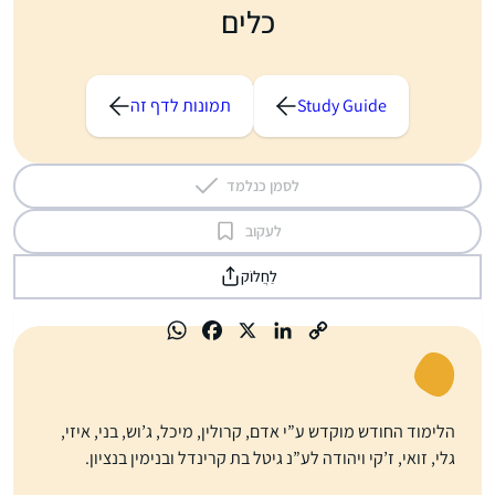
כלים
Study Guide
תמונות לדף זה
לסמן כנלמד
לעקוב
לַחֲלוֹק
הלימוד החודש מוקדש ע”י אדם, קרולין, מיכל, ג’וש, בני, איזי,
גלי, זואי, ז’קי ויהודה לע”נ גיטל בת קרינדל ובנימין בנציון.