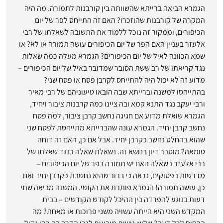
הגמרא הביאה ברייתא שהשוותה בין קורבנות לתמורה. מה היה
המקרה של קורבנות שהוזכרו? האם זה התייחס לפר של יום
הכיפורים, וממקור זה נוכל ללמוד את התשובה לשאלתו של רבי
אלעזר בעניין האם הפר של יום הכיפורים עושה תמורה או לא? או
שמא הכוונה לאיל של יום הכיפורים? הגמרא מעלה כמה שאלות
נגד קריאתו של רב ששת הסובר שמדובר באיל של יום הכיפורים –
מדוע זה לא יכול היה להתייחס לקרבן פסח או פסח שני?
בהתייחסו למשנה וברייתא שבה הובאו טיעוניהם של רבי מאיר
ורבי יעקב נגד התנא קמא ובה ציינו כמה קרבנות ציבור ויחיד,
הגמרא שואלת מדוע אם חגיגה נחשב קרבן ציבור, למה פסח
נחשב קרבן יחיד. הגמרא עונה שהברייתא מתייחסת לפסח שני
שהוא בהחלט נחשב כקרבן יחיד. אבל אם כן, האם זה דוחה
טומאה? מוסבר דיון בנושא זה. נשאלת שאלה כנגד שאלתו של
רבי אלעזר בשאלה האם יש תמורה בפר של יום הכיפורים –
מדרשות בפסוקים, נראה כי ברור שהיא נחשבת כקרבן יחיד ואם
כן, עושה תמורה! הגמרא פותרת את הקושי. המשנה מביאה שתי
דעות בנוגע להפרדה בין ההיכל לקודש הקודשים – בבית
המקדש השני היא הייתה עשויה משני פרוכות או מאחת? מה