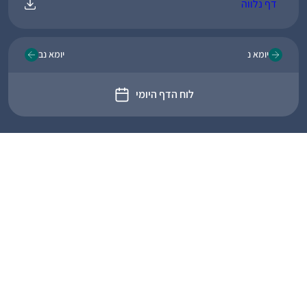
דף נלווה
יומא נ
יומא נב
לוח הדף היומי