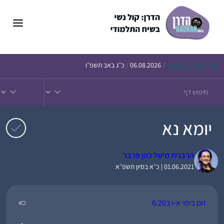
דלג
תוכן
הדף
היומי – חולין צז
/
06.08.2026
/
כ״ג באב תשפ״ו
יומא נא
הרבנית מישל כהן פרבר
01.06.2021 | כ״א בסיון תשפ״א
זום בימי א-ו ב6:20