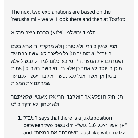
The next two explanations are based on the
Yerushalmi – we will look there and then at Tosfot:
תלמוד ירושלמי (וילנא) מסכת ביצה פרק א
מניין שאין בוררין ולא טוחנין ולא מרקידין ר’ אחא בשם
רשב”ל [שמות יב טז] כל מלאכה לא יעשה בהם עד
ושמרתם את המצות ר’ יוסי בעי כלום למדו לתבשיל אלא
מיכן ר’ יוסה לא אמר כן אלא ר’ יוסי בשם רשב”ל [שמות
יב טז] אך אשר יאכל לכל נפש הוא לבדו יעשה לכם עד
ושמרתם את המצות
תני חזקיה ופליג אך הוא לבדו הרי אלו מיעוטין שלא יקצור
ולא יטחון ולא ירקד בי”ט
רשב”ל says that there is a juxtaposition
between two pesukim -”אך אשר יאכל לכל נפש”
and “ושמרתם את המצות”. Just like with matza