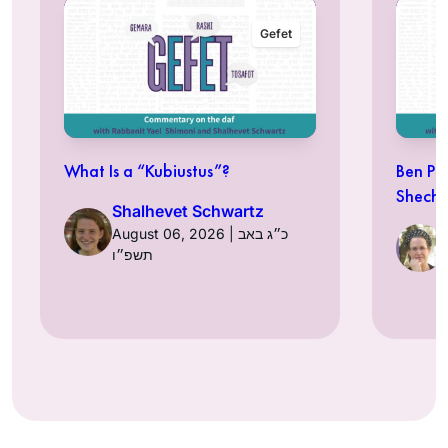
Gefet
What Is a “Kubiustus”?
Ben Pe
Shechi
Shalhevet Schwartz
August 06, 2026 | כ״ג באב
תשפ״ו