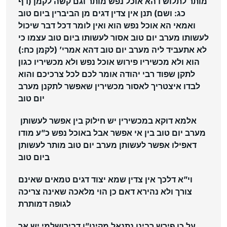
מותר לתלוש דהא אוכל נפש מותר וגם קשה לקמן (דף
כג: ושם) תנן אין צדין דגים מן הביברין ביום טוב
ואמאי הא אוכל נפש הוא ואין לומר דכל דבר שיכול
לעשותו מערב יום טוב אסור לעשותו ביום טוב עצמו כי
לא אתעביד ליה מערב יום טוב דהא אמרי’ (לקמן כח:)
הוא ולא מכשיריו פירוש אוכל נפש ולא מכשיריו כגון
לתקן שפוד רבי יהודה אומר לכם לכל צרכיכם והוא
לבדו איצטריך לאסור מכשירין שאפשר לתקנן מערב
יום טוב
אלמא דוקא במכשירין יש חילוק בין אפשר לעשותן
מערב יום טוב בין אי אפשר אבל באוכל נפש כ”ע מודו
דאפילו אפשר לעשותן מערב יום טוב מותר לעשותן
ביום טוב
וי”א דלכך אין צדין שמא יצוד דגים טמאים שאינם
צורך ולא נהירא דאם כן הוי מלאכה שאינה צריכה
לגופה דמותרת
על כן פירש רבינו נתנאל מקינו”ן דבירושלמי יש אך