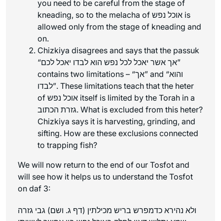
you need to be careful from the stage of
kneading, so to the melacha of אוכל נפש is
allowed only from the stage of kneading and
on.
Chizkiya disagrees and says that the passuk
“אך אשר יאכל לכל נפש הוא לבדו יאכל לכם”
contains two limitations – “אך” and “והוא
לבדו”. These limitations teach that the heter
of אוכל נפש itself is limited by the Torah in a
גזרת הכתוב. What is excluded from this heter?
Chizkiya says it is harvesting, grinding, and
sifting. How are these exclusions connected
to trapping fish?
We will now return to the end of our Tosfot and
will see how it helps us to understand the Tosfot
on daf 3:
ולא נהירא כדמפרש בריש מכילתין (דף ג. ושם) גבי גזרה