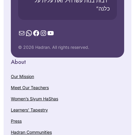
“רבות בנות עשו חיל ואת עלית על
כלנה”
Mail
WhatsApp
Facebook
Instagram
YouTube
© 2026 Hadran. All rights reserved.
About
Our Mission
Meet Our Teachers
Women’s Siyum HaShas
Learners’ Tapestry
Press
Hadran Communities