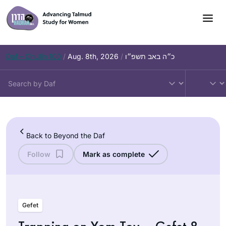
Skip
to
content
Daf – Chullin 100
/
Aug. 8th, 2026
/
כ״ה באב תשפ״ו
Back to Beyond the Daf
Follow
Mark as complete
Gefet