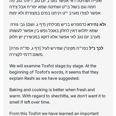
ואפייה ושחיטה דאי אפשר מערב יום טוב דיותר טוב פת
חמה וגם בשול בי”ט ושחיטה שמא יסריח אבל צידה
אפשר לצודו מערב י”ט ויניחנו במים במצודתו ולא ימות
ולא נהירא
כדמפרש בריש מכילתין (דף ג. ושם) גבי גזרה
שמא יתלוש דאין לחלק באוכל נפש בין אפשר לעשותו
מערב יום טוב לאי אפשר אלא דוקא במכשירין יש חלוק
לכך נ”ל
כפר”ח מקינו”ן שפירש לעיל [דף ג. סד”ה גזרה]
משום דדמי לקצירה.
We will examine Tosfot stage by stage. At the
beginning of Tosfot’s words, it seems that they
explain Rashi as we have suggested:
Baking and cooking is better when fresh and
warm. With regard to shechitta, we don’t want it to
smell if left over time.
From this Tosfot we have learned an important